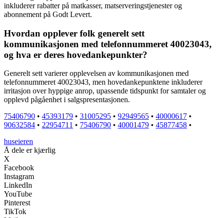
inkluderer rabatter på matkasser, matserveringstjenester og
abonnement på Godt Levert.
Hvordan opplever folk generelt sett
kommunikasjonen med telefonnummeret 40023043,
og hva er deres hovedankepunkter?
Generelt sett varierer opplevelsen av kommunikasjonen med
telefonnummeret 40023043, men hovedankepunktene inkluderer
irritasjon over hyppige anrop, upassende tidspunkt for samtaler og
opplevd pågåenhet i salgspresentasjonen.
75406790
•
45393179
•
31005295
•
92949565
•
40000617
•
90632584
•
22954711
•
75406790
•
40001479
•
45877458
•
huseieren
Å dele er kjærlig
X
Facebook
Instagram
LinkedIn
YouTube
Pinterest
TikTok