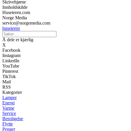
Skrivehjørne
Innholdskilde
Huseieren.com
Norge Media
service@norgemedia.com
huseieren
Å dele er kjærlig
X
Facebook
Instagram
LinkedIn
YouTube
Pinterest
TikTok
Mail
RSS
Kategorier
Lamper
Energi
Varme
Service
Beroligelse
Flytte
Penger