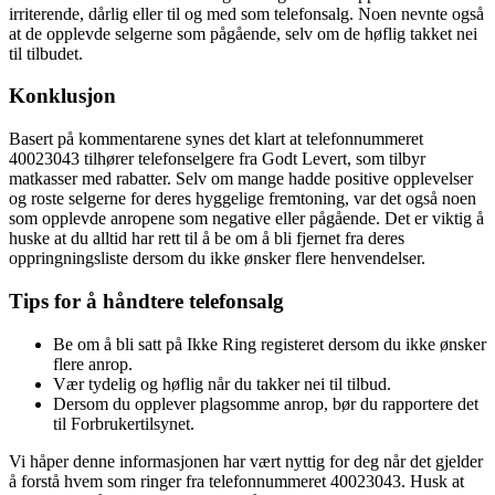
irriterende, dårlig eller til og med som telefonsalg. Noen nevnte også
at de opplevde selgerne som pågående, selv om de høflig takket nei
til tilbudet.
Konklusjon
Basert på kommentarene synes det klart at telefonnummeret
40023043 tilhører telefonselgere fra Godt Levert, som tilbyr
matkasser med rabatter. Selv om mange hadde positive opplevelser
og roste selgerne for deres hyggelige fremtoning, var det også noen
som opplevde anropene som negative eller pågående. Det er viktig å
huske at du alltid har rett til å be om å bli fjernet fra deres
oppringningsliste dersom du ikke ønsker flere henvendelser.
Tips for å håndtere telefonsalg
Be om å bli satt på Ikke Ring registeret dersom du ikke ønsker
flere anrop.
Vær tydelig og høflig når du takker nei til tilbud.
Dersom du opplever plagsomme anrop, bør du rapportere det
til Forbrukertilsynet.
Vi håper denne informasjonen har vært nyttig for deg når det gjelder
å forstå hvem som ringer fra telefonnummeret 40023043. Husk at