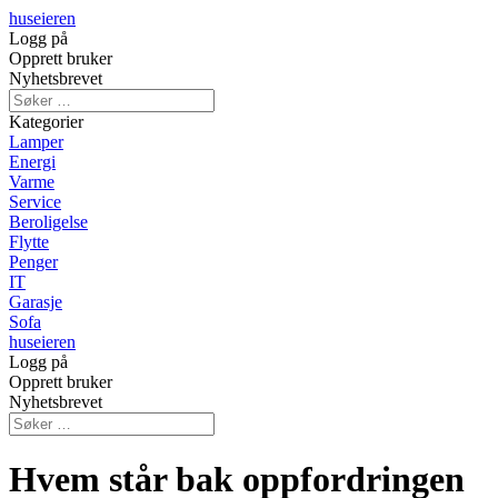
huseieren
Logg på
Opprett bruker
Nyhetsbrevet
Kategorier
Lamper
Energi
Varme
Service
Beroligelse
Flytte
Penger
IT
Garasje
Sofa
huseieren
Logg på
Opprett bruker
Nyhetsbrevet
Hvem står bak oppfordringen