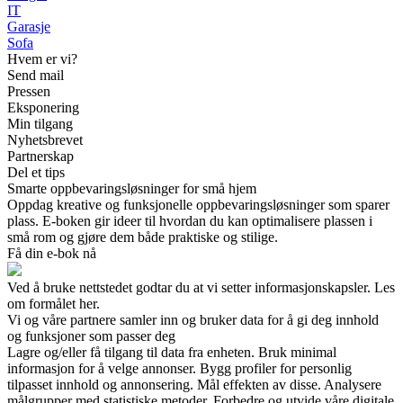
IT
Garasje
Sofa
Hvem er vi?
Send mail
Pressen
Eksponering
Min tilgang
Nyhetsbrevet
Partnerskap
Del et tips
Smarte oppbevaringsløsninger for små hjem
Oppdag kreative og funksjonelle oppbevaringsløsninger som sparer
plass. E-boken gir ideer til hvordan du kan optimalisere plassen i
små rom og gjøre dem både praktiske og stilige.
Få din e-bok nå
Ved å bruke nettstedet godtar du at vi setter informasjonskapsler. Les
om formålet her.
Vi og våre partnere samler inn og bruker data for å gi deg innhold
og funksjoner som passer deg
Lagre og/eller få tilgang til data fra enheten. Bruk minimal
informasjon for å velge annonser. Bygg profiler for personlig
tilpasset innhold og annonsering. Mål effekten av disse. Analysere
målgrupper med statistiske metoder. Forbedre og utvide våre digitale