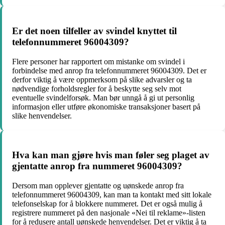
Er det noen tilfeller av svindel knyttet til
telefonnummeret 96004309?
Flere personer har rapportert om mistanke om svindel i
forbindelse med anrop fra telefonnummeret 96004309. Det er
derfor viktig å være oppmerksom på slike advarsler og ta
nødvendige forholdsregler for å beskytte seg selv mot
eventuelle svindelforsøk. Man bør unngå å gi ut personlig
informasjon eller utføre økonomiske transaksjoner basert på
slike henvendelser.
Hva kan man gjøre hvis man føler seg plaget av
gjentatte anrop fra nummeret 96004309?
Dersom man opplever gjentatte og uønskede anrop fra
telefonnummeret 96004309, kan man ta kontakt med sitt lokale
telefonselskap for å blokkere nummeret. Det er også mulig å
registrere nummeret på den nasjonale «Nei til reklame»-listen
for å redusere antall uønskede henvendelser. Det er viktig å ta