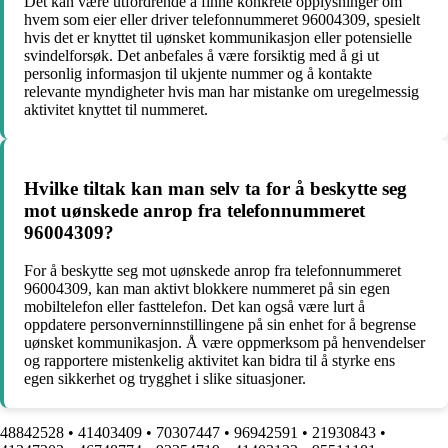
Det kan være utfordrende å finne konkrete opplysninger om
hvem som eier eller driver telefonnummeret 96004309, spesielt
hvis det er knyttet til uønsket kommunikasjon eller potensielle
svindelforsøk. Det anbefales å være forsiktig med å gi ut
personlig informasjon til ukjente nummer og å kontakte
relevante myndigheter hvis man har mistanke om uregelmessig
aktivitet knyttet til nummeret.
Hvilke tiltak kan man selv ta for å beskytte seg
mot uønskede anrop fra telefonnummeret
96004309?
For å beskytte seg mot uønskede anrop fra telefonnummeret
96004309, kan man aktivt blokkere nummeret på sin egen
mobiltelefon eller fasttelefon. Det kan også være lurt å
oppdatere personverninnstillingene på sin enhet for å begrense
uønsket kommunikasjon. Å være oppmerksom på henvendelser
og rapportere mistenkelig aktivitet kan bidra til å styrke ens
egen sikkerhet og trygghet i slike situasjoner.
48842528
•
41403409
•
70307447
•
96942591
•
21930843
•