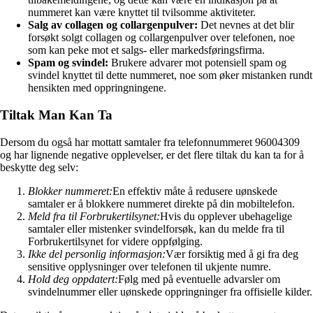
nummeret kan være knyttet til tvilsomme aktiviteter.
Salg av collagen og collargenpulver:
Det nevnes at det blir
forsøkt solgt collagen og collargenpulver over telefonen, noe
som kan peke mot et salgs- eller markedsføringsfirma.
Spam og svindel:
Brukere advarer mot potensiell spam og
svindel knyttet til dette nummeret, noe som øker mistanken rundt
hensikten med oppringningene.
Tiltak Man Kan Ta
Dersom du også har mottatt samtaler fra telefonnummeret 96004309
og har lignende negative opplevelser, er det flere tiltak du kan ta for å
beskytte deg selv:
Blokker nummeret:
En effektiv måte å redusere uønskede
samtaler er å blokkere nummeret direkte på din mobiltelefon.
Meld fra til Forbrukertilsynet:
Hvis du opplever ubehagelige
samtaler eller mistenker svindelforsøk, kan du melde fra til
Forbrukertilsynet for videre oppfølging.
Ikke del personlig informasjon:
Vær forsiktig med å gi fra deg
sensitive opplysninger over telefonen til ukjente numre.
Hold deg oppdatert:
Følg med på eventuelle advarsler om
svindelnummer eller uønskede oppringninger fra offisielle kilder.