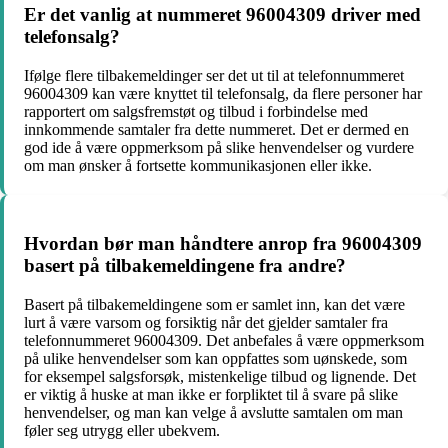
Er det vanlig at nummeret 96004309 driver med
telefonsalg?
Ifølge flere tilbakemeldinger ser det ut til at telefonnummeret
96004309 kan være knyttet til telefonsalg, da flere personer har
rapportert om salgsfremstøt og tilbud i forbindelse med
innkommende samtaler fra dette nummeret. Det er dermed en
god ide å være oppmerksom på slike henvendelser og vurdere
om man ønsker å fortsette kommunikasjonen eller ikke.
Hvordan bør man håndtere anrop fra 96004309
basert på tilbakemeldingene fra andre?
Basert på tilbakemeldingene som er samlet inn, kan det være
lurt å være varsom og forsiktig når det gjelder samtaler fra
telefonnummeret 96004309. Det anbefales å være oppmerksom
på ulike henvendelser som kan oppfattes som uønskede, som
for eksempel salgsforsøk, mistenkelige tilbud og lignende. Det
er viktig å huske at man ikke er forpliktet til å svare på slike
henvendelser, og man kan velge å avslutte samtalen om man
føler seg utrygg eller ubekvem.