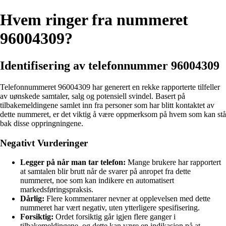
Hvem ringer fra nummeret
96004309?
Identifisering av telefonnummer 96004309
Telefonnummeret 96004309 har generert en rekke rapporterte tilfeller
av uønskede samtaler, salg og potensiell svindel. Basert på
tilbakemeldingene samlet inn fra personer som har blitt kontaktet av
dette nummeret, er det viktig å være oppmerksom på hvem som kan stå
bak disse oppringningene.
Negativt Vurderinger
Legger på når man tar telefon:
Mange brukere har rapportert
at samtalen blir brutt når de svarer på anropet fra dette
nummeret, noe som kan indikere en automatisert
markedsføringspraksis.
Dårlig:
Flere kommentarer nevner at opplevelsen med dette
nummeret har vært negativ, uten ytterligere spesifisering.
Forsiktig:
Ordet forsiktig går igjen flere ganger i
tilbakemeldingene, og dette kan være en indikasjon på at