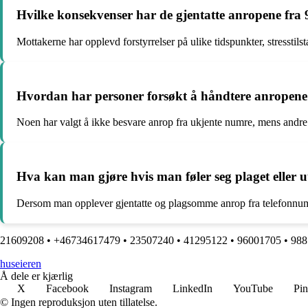
Hvilke konsekvenser har de gjentatte anropene fra
Mottakerne har opplevd forstyrrelser på ulike tidspunkter, stresstilst
Hvordan har personer forsøkt å håndtere anropene
Noen har valgt å ikke besvare anrop fra ukjente numre, mens andre h
Hva kan man gjøre hvis man føler seg plaget eller 
Dersom man opplever gjentatte og plagsomme anrop fra telefonnummer
21609208
•
+46734617479
•
23507240
•
41295122
•
96001705
•
988
huseieren
Å dele er kjærlig
X
Facebook
Instagram
LinkedIn
YouTube
Pin
© Ingen reproduksjon uten tillatelse.