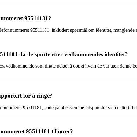
onnummeret 95511181?
v telefonnummeret 95511181, inkludert spørsmål om identitet, manglende 
511181 da de spurte etter vedkommendes identitet?
t, og vedkommende som ringte nektet å oppgi hvem de var uten denne bekre
pportert for å ringe?
elefonnummeret 95511181, både på ubekvemme tidspunkter som nattestid og
onnummeret 95511181 tilhører?