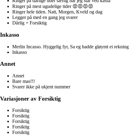
Ringer på dårlige tider særlig når jeg står ved kassa
Ringer på mest ugudelige tider 😡😡😡😡
Ringer hele tiden. Natt, Morgen, Kveld og dag
Legger på med en gang jeg svarer
Dårlig + Forsiktig
Inkasso
Merlin Incasso. Hyggelig fyr, Sa eg hadde gløymt ei rekning
Inkasso
Annet
Annet
Bare mas!!!
Svarer ikke på ukjent nummer
Variasjoner av Forsiktig
Forsiktig
Forsiktig
Forsiktig
Forsiktig
Forsiktig