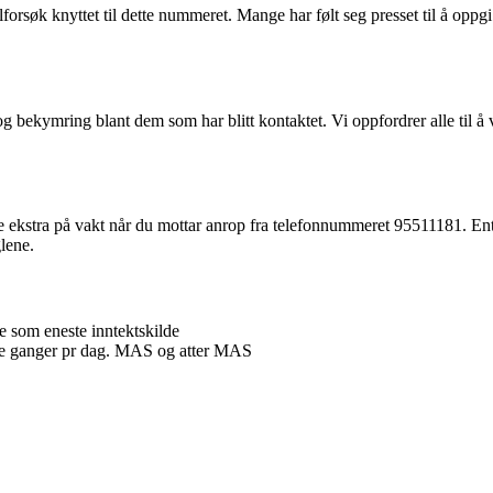
øk knyttet til dette nummeret. Mange har følt seg presset til å oppgi 
g bekymring blant dem som har blitt kontaktet. Vi oppfordrer alle til å
ekstra på vakt når du mottar anrop fra telefonnummeret 95511181. Enten
glene.
e som eneste inntektskilde
lige ganger pr dag. MAS og atter MAS