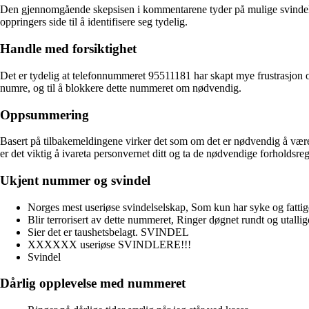
Den gjennomgående skepsisen i kommentarene tyder på mulige svindelfors
oppringers side til å identifisere seg tydelig.
Handle med forsiktighet
Det er tydelig at telefonnummeret 95511181 har skapt mye frustrasjon o
numre, og til å blokkere dette nummeret om nødvendig.
Oppsummering
Basert på tilbakemeldingene virker det som om det er nødvendig å være 
er det viktig å ivareta personvernet ditt og ta de nødvendige forholdsre
Ukjent nummer og svindel
Norges mest useriøse svindelselskap, Som kun har syke og fattig
Blir terrorisert av dette nummeret, Ringer døgnet rundt og utal
Sier det er taushetsbelagt. SVINDEL
XXXXXX useriøse SVINDLERE!!!
Svindel
Dårlig opplevelse med nummeret