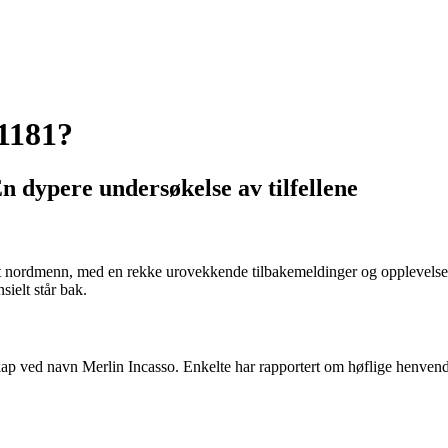
1181?
dypere undersøkelse av tilfellene
ordmenn, med en rekke urovekkende tilbakemeldinger og opplevelser. 
ielt står bak.
ap ved navn Merlin Incasso. Enkelte har rapportert om høflige henvend