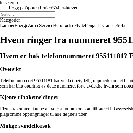
huseieren
Logg på
Opprett bruker
Nyhetsbrevet
Kategorier
Lamper
Energi
Varme
Service
Beroligelse
Flytte
Penger
IT
Garasje
Sofa
Hvem ringer fra nummeret 9551
Hvem er bak telefonnummeret 95511181? En 
Oversikt
Telefonnummeret 95511181 har vekket betydelig oppmerksomhet blant n
som har blitt oppringt av dette nummeret for å avdekke hvem som potens
Kjente tilbakemeldinger
Flere av kommentarene antyder at nummeret kan tilhøre et inkassoselsk
plagsomme oppringninger til alle døgnets tider.
Mulige svindelforsøk