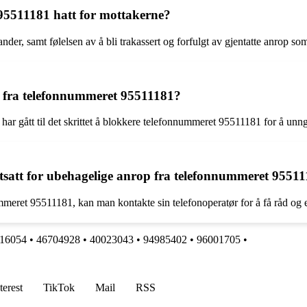
 95511181 hatt for mottakerne?
ander, samt følelsen av å bli trakassert og forfulgt av gjentatte anrop so
 fra telefonnummeret 95511181?
ar gått til det skrittet å blokkere telefonnummeret 95511181 for å unngå
utsatt for ubehagelige anrop fra telefonnummeret 9551
et 95511181, kan man kontakte sin telefonoperatør for å få råd og eve
16054
•
46704928
•
40023043
•
94985402
•
96001705
•
terest
TikTok
Mail
RSS