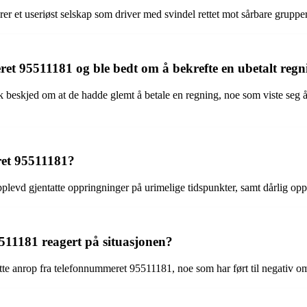
r et useriøst selskap som driver med svindel rettet mot sårbare grupper
et 95511181 og ble bedt om å bekrefte en ubetalt regn
kjed om at de hadde glemt å betale en regning, noe som viste seg å v
ret 95511181?
levd gjentatte oppringninger på urimelige tidspunkter, samt dårlig op
511181 reagert på situasjonen?
ntatte anrop fra telefonnummeret 95511181, noe som har ført til negativ o