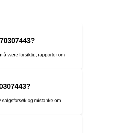
 70307443?
 å være forsiktig, rapporter om
70307443?
 av salgsforsøk og mistanke om