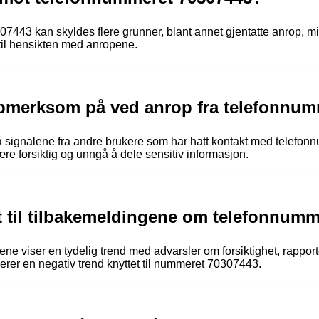
443 kan skyldes flere grunner, blant annet gjentatte anrop, mi
 til hensikten med anropene.
pmerksom på ved anrop fra telefonnum
 signalene fra andre brukere som har hatt kontakt med telefon
e forsiktig og unngå å dele sensitiv informasjon.
et til tilbakemeldingene om telefonnum
e viser en tydelig trend med advarsler om forsiktighet, rapport
rer en negativ trend knyttet til nummeret 70307443.