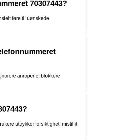
nummeret 70307443?
ielt føre til uønskede
telefonnummeret
ignorere anropene, blokkere
0307443?
re uttrykker forsiktighet, mistillit