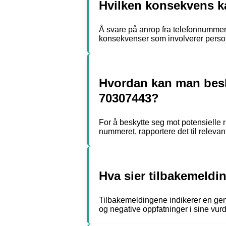
Hvilken konsekvens k
Å svare på anrop fra telefonnumme
konsekvenser som involverer personv
Hvordan kan man besk
70307443?
For å beskytte seg mot potensielle 
nummeret, rapportere det til releva
Hva sier tilbakemeldi
Tilbakemeldingene indikerer en gener
og negative oppfatninger i sine vurd