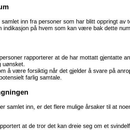
kum
 samlet inn fra personer som har blitt oppringt a
n indikasjon på hvem som kan være bak dette nu
 personer rapporterer at de har mottatt gjentatte 
g uønsket.
m å være forsiktig når det gjelder å svare på anro
otensielt farlig samtale.
ingningen
amlet inn, er det flere mulige årsaker til at noen
apportert at de tror det kan dreie seg om et svinde