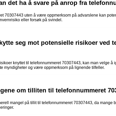
an det ha å svare på anrop fra telefon
ret 70307443 uten å være oppmerksom på advarslene kan potens
ernrisiko eller forsøk på svindel.
ytte seg mot potensielle risikoer ved 
risikoer knyttet til telefonnummeret 70307443, kan man velge å 
nte myndigheter og være oppmerksom på lignende tilfeller.
ngene om tilliten til telefonnummeret 7
ell mangel på tillit til telefonnummeret 70307443, da mange bruke
eringer.