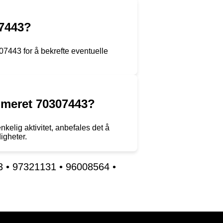
07443?
307443 for å bekrefte eventuelle
ummeret 70307443?
kelig aktivitet, anbefales det å
igheter.
3
•
97321131
•
96008564
•