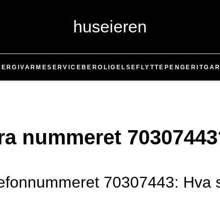
huseieren
NERGI
VARME
SERVICE
BEROLIGELSE
FLYTTE
PENGER
IT
GAR
fra nummeret 70307443
telefonnummeret 70307443: Hva s