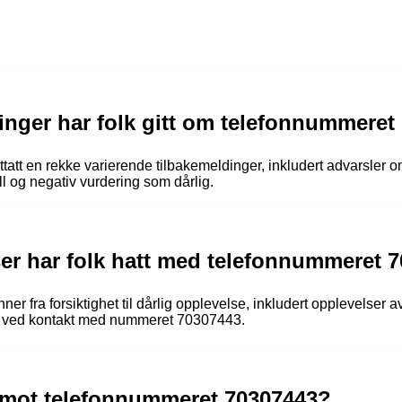
inger har folk gitt om telefonnummeret
t en rekke varierende tilbakemeldinger, inkludert advarsler om
ll og negativ vurdering som dårlig.
ser har folk hatt med telefonnummeret 
ner fra forsiktighet til dårlig opplevelse, inkludert opplevelser
til ved kontakt med nummeret 70307443.
 mot telefonnummeret 70307443?