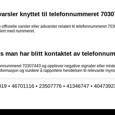
 varsler knyttet til telefonnummeret 703
offisielle varsler eller advarsler relatert til telefonnummeret 70
osiert med nummeret.
s man har blitt kontaktet av telefonn
efonnummeret 70307443 og opplever negative signaler eller misten
informasjon og vurdere å rapportere hendelsen til relevante mynd
019
•
46701116
•
23507776
•
41346747
•
4047392