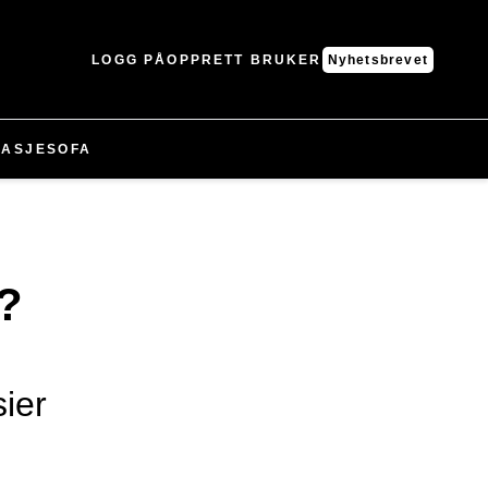
LOGG PÅ
OPPRETT BRUKER
Nyhetsbrevet
ASJE
SOFA
?
ier