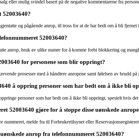
nsalg eller mulig svindel basert på de negative kommentarene fra person
et 52003640?
tatte og pågående anrop, til tross for at de har bedt om å bli fjernet fr
 telefonnummeret 52003640?
tte anrop, bruk av ulike numre for å komme forbi blokkering og mangle
2003640 for personene som blir oppringt?
dkrevende prosesser med å håndtere anropene samt følelsen av brudd på 
03640 å oppring personer som har bedt om å ikke bli o
ppringe personer som har bedt om å ikke bli oppringt, spesielt hvis det g
ret 52003640 gjøre for å stoppe disse uønskede anrop
ummeret, melde fra til Forbrukertilsynet eller Reservasjonsregisteret o
 uønskede anrop fra telefonnummeret 52003640?