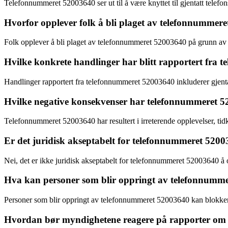
Telefonnummeret 52003640 ser ut til å være knyttet til gjentatt telefo
Hvorfor opplever folk å bli plaget av telefonnummer
Folk opplever å bli plaget av telefonnummeret 52003640 på grunn av gjen
Hvilke konkrete handlinger har blitt rapportert fra
Handlinger rapportert fra telefonnummeret 52003640 inkluderer gjenta
Hvilke negative konsekvenser har telefonnummeret 5
Telefonnummeret 52003640 har resultert i irreterende opplevelser, ti
Er det juridisk akseptabelt for telefonnummeret 520
Nei, det er ikke juridisk akseptabelt for telefonnummeret 52003640 å o
Hva kan personer som blir oppringt av telefonnumme
Personer som blir oppringt av telefonnummeret 52003640 kan blokkere n
Hvordan bør myndighetene reagere på rapporter om