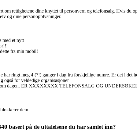
 om rettighetene dine knyttet til personvern og telefonsalg. Hvis du
selv og dine personopplysninger.
e med et nytt
or!!!
 dette fra min mobil!
 har ringt meg 4 (?!) ganger i dag fra forskjellige numre. Er det i det he
alg også for veldedige organisasjoner
lere ganger om dagen. ER XXXXXXXX TELEFONSALG OG UNDERSØKEL
g blokkerer dem.
0 basert på de uttalelsene du har samlet inn?