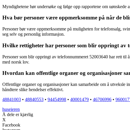
Myndighetene bør undersøke og følge opp rapportene om uønskede anrop
Hva bør personer være oppmerksomme på når de blir
Personer bør være oppmerksomme på muligheten for telefonsalg, svind
seg selv og personlig informasjon.
Hvilke rettigheter har personer som blir oppringt av
Personer som blir oppringt av telefonnummeret 52003640 har rett til å
med norsk lov.
Hvordan kan offentlige organer og organisasjoner 
Offentlige organer og organisasjoner kan samarbeide om å utveksle info
håndtere slike hendelser effektivt.
48841003
•
48840553
•
94454998
•
40001479
•
46706996
•
960017
huseieren
Å dele er kjærlig
X
Facebook