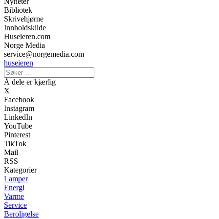
Nyheter
Bibliotek
Skrivehjørne
Innholdskilde
Huseieren.com
Norge Media
service@norgemedia.com
huseieren
Å dele er kjærlig
X
Facebook
Instagram
LinkedIn
YouTube
Pinterest
TikTok
Mail
RSS
Kategorier
Lamper
Energi
Varme
Service
Beroligelse