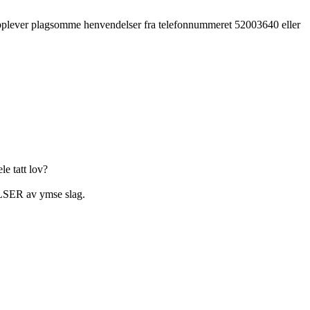
 opplever plagsomme henvendelser fra telefonnummeret 52003640 eller
le tatt lov?
SER av ymse slag.