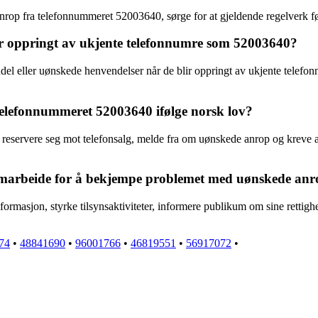
 fra telefonnummeret 52003640, sørge for at gjeldende regelverk følge
 oppringt av ukjente telefonnumre som 52003640?
el eller uønskede henvendelser når de blir oppringt av ukjente telefo
 telefonnummeret 52003640 ifølge norsk lov?
 reservere seg mot telefonsalg, melde fra om uønskede anrop og kreve at
samarbeide for å bekjempe problemet med uønskede an
rmasjon, styrke tilsynsaktiviteter, informere publikum om sine rettighet
74
•
48841690
•
96001766
•
46819551
•
56917072
•