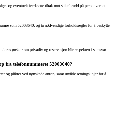
s og eventuelt iverksette tiltak mot slike brudd på personvernet.
nnumre som 52003640, og ta nødvendige forholdsregler for å beskytte
 deres ønsker om privatliv og reservasjon blir respektert i samsvar
rop fra telefonnummeret 52003640?
er og plikter ved uønskede anrop, samt utvikle retningslinjer for å