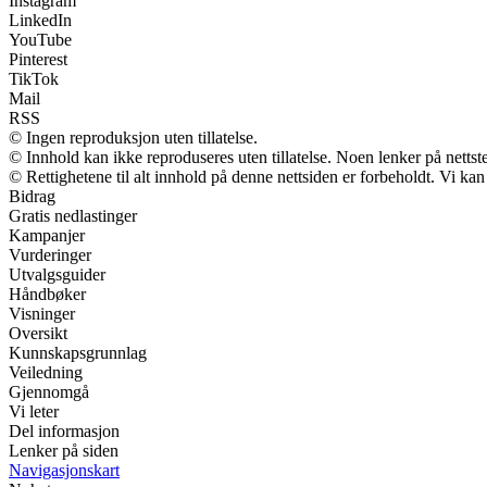
Instagram
LinkedIn
YouTube
Pinterest
TikTok
Mail
RSS
© Ingen reproduksjon uten tillatelse.
© Innhold kan ikke reproduseres uten tillatelse. Noen lenker på nettst
© Rettighetene til alt innhold på denne nettsiden er forbeholdt. Vi k
Bidrag
Gratis nedlastinger
Kampanjer
Vurderinger
Utvalgsguider
Håndbøker
Visninger
Oversikt
Kunnskapsgrunnlag
Veiledning
Gjennomgå
Vi leter
Del informasjon
Lenker på siden
Navigasjonskart