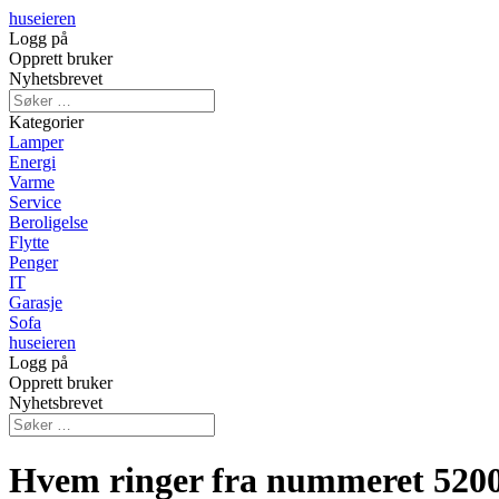
huseieren
Logg på
Opprett bruker
Nyhetsbrevet
Kategorier
Lamper
Energi
Varme
Service
Beroligelse
Flytte
Penger
IT
Garasje
Sofa
huseieren
Logg på
Opprett bruker
Nyhetsbrevet
Hvem ringer fra nummeret 520