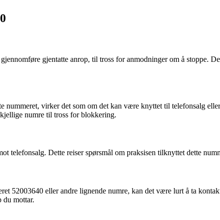
40
gjennomføre gjentatte anrop, til tross for anmodninger om å stoppe. Det
e nummeret, virker det som om det kan være knyttet til telefonsalg eller 
jellige numre til tross for blokkering.
 mot telefonsalg. Dette reiser spørsmål om praksisen tilknyttet dette nu
t 52003640 eller andre lignende numre, kan det være lurt å ta kontak
p du mottar.