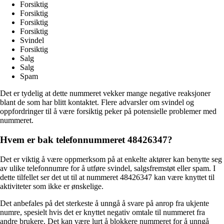
Forsiktig
Forsiktig
Forsiktig
Forsiktig
Svindel
Forsiktig
Salg
Salg
Spam
Det er tydelig at dette nummeret vekker mange negative reaksjoner
blant de som har blitt kontaktet. Flere advarsler om svindel og
oppfordringer til å være forsiktig peker på potensielle problemer med
nummeret.
Hvem er bak telefonnummeret 48426347?
Det er viktig å være oppmerksom på at enkelte aktører kan benytte seg
av ulike telefonnumre for å utføre svindel, salgsfremstøt eller spam. I
dette tilfellet ser det ut til at nummeret 48426347 kan være knyttet til
aktiviteter som ikke er ønskelige.
Det anbefales på det sterkeste å unngå å svare på anrop fra ukjente
numre, spesielt hvis det er knyttet negativ omtale til nummeret fra
andre brukere. Det kan være lurt å blokkere nummeret for å unngå