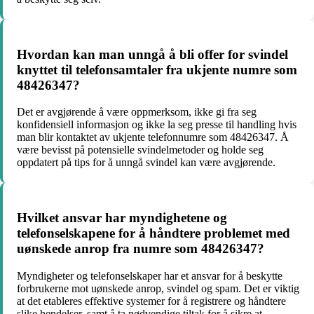
Hvordan kan man unngå å bli offer for svindel
knyttet til telefonsamtaler fra ukjente numre som
48426347?
Det er avgjørende å være oppmerksom, ikke gi fra seg
konfidensiell informasjon og ikke la seg presse til handling hvis
man blir kontaktet av ukjente telefonnumre som 48426347. Å
være bevisst på potensielle svindelmetoder og holde seg
oppdatert på tips for å unngå svindel kan være avgjørende.
Hvilket ansvar har myndighetene og
telefonselskapene for å håndtere problemet med
uønskede anrop fra numre som 48426347?
Myndigheter og telefonselskaper har et ansvar for å beskytte
forbrukerne mot uønskede anrop, svindel og spam. Det er viktig
at det etableres effektive systemer for å registrere og håndtere
slike hendelser, samt å ta nødvendige tiltak for å sikre at