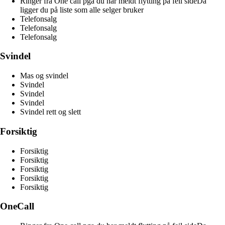
Ringer fra One call pga du har meldt flytting på feil sideDa
ligger du på liste som alle selger bruker
Telefonsalg
Telefonsalg
Telefonsalg
Svindel
Mas og svindel
Svindel
Svindel
Svindel
Svindel rett og slett
Forsiktig
Forsiktig
Forsiktig
Forsiktig
Forsiktig
Forsiktig
OneCall