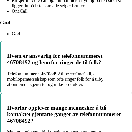
Ringer fra One call pga du har meldt flytting på feil sideDa
ligger du på liste som alle selger bruker
OneCall
God
God
Hvem er ansvarlig for telefonnummeret
46708492 og hvorfor ringer de til folk?
Telefonnummeret 46708492 tilhører OneCall, et
mobiloperatørselskap som ofte ringer folk for å tilby
abonnementstjenester og ulike produkter.
Hvorfor opplever mange mennesker å bli
kontaktet gjentatte ganger av telefonnummeret
46708492?
Mange opplever å bli kontaktet gjentatte ganger av