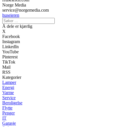
Norge Media
service@norgemedia.com
huseieren
Å dele er kjærlig
X
Facebook
Instagram
LinkedIn
YouTube
Pinterest
TikTok
Mail
RSS
Kategorier
Lamper
Energi
Varme
Service
Beroligelse
Flytte
Penger
IT
Garasje