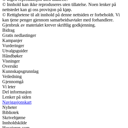
© Innhold kan ikke reproduseres uten tillatelse. Noen lenker på
nettstedet kan gi oss provisjon på kjøp.
© Rettighetene til alt innhold på denne nettsiden er forbeholdt. Vi
kan tjene penger gjennom samarbeidsavtaler med forhandlere.
Gjenbruk av materialet krever skriftlig godkjenning.
Bidrag
Gratis nedlastinger
Kampanjer
Vurderinger
Utvalgsguider
Håndbøker
Visninger
Oversikt
Kunnskapsgrunnlag
Veiledning
Gjennomgå
Vi leter
Del informasjon
Lenker på siden
Navigasjonskart
Nyheter
Bibliotek
Skrivehjørne
Innholdskilde
Huseieren.com