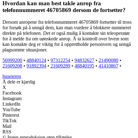
Hvordan kan man best takle anrop fra
telefonnummeret 46705869 dersom de fortsetter?
Dersom anropene fra telefonnummeret 46705869 fortsetter til tross
for forsøk på å unngå dem, kan man vurdere å blokkere nummeret
direkte på telefonen. Det er også mulig å kontakte sin teleoperatør
for å melde fra om uønskede anrop. Å ta kontroll over hvem som
kan kontakte deg er viktig for å opprettholde personvern og unngå
plagsomme situasjoner.
56999200
•
48840124
•
97312254
•
94832627
•
21490080
•
21609208
•
91892394
•
21609289
•
48840195
•
41410867
•
huseieren
Å dele er kjærlig
X
Facebook
Instagram
LinkedIn
YouTube
Pinterest
TikTok
Mail
RSS
© Ingen reproduksjon uten tillatelse.