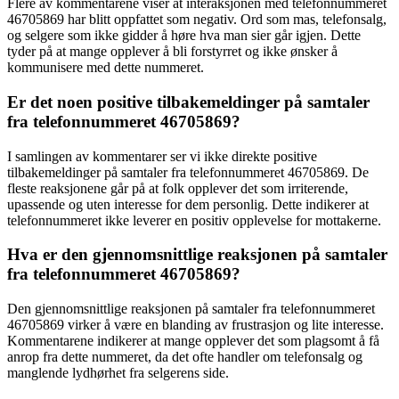
Flere av kommentarene viser at interaksjonen med telefonnummeret
46705869 har blitt oppfattet som negativ. Ord som mas, telefonsalg,
og selgere som ikke gidder å høre hva man sier går igjen. Dette
tyder på at mange opplever å bli forstyrret og ikke ønsker å
kommunisere med dette nummeret.
Er det noen positive tilbakemeldinger på samtaler
fra telefonnummeret 46705869?
I samlingen av kommentarer ser vi ikke direkte positive
tilbakemeldinger på samtaler fra telefonnummeret 46705869. De
fleste reaksjonene går på at folk opplever det som irriterende,
upassende og uten interesse for dem personlig. Dette indikerer at
telefonnummeret ikke leverer en positiv opplevelse for mottakerne.
Hva er den gjennomsnittlige reaksjonen på samtaler
fra telefonnummeret 46705869?
Den gjennomsnittlige reaksjonen på samtaler fra telefonnummeret
46705869 virker å være en blanding av frustrasjon og lite interesse.
Kommentarene indikerer at mange opplever det som plagsomt å få
anrop fra dette nummeret, da det ofte handler om telefonsalg og
manglende lydhørhet fra selgerens side.