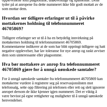
opplevelsene som plagsomme, unødvendige og upassende. Dette
tyder på at anropene fra dette nummeret ikke blir godt mottatt av de
som mottar dem.
Hvordan ser tidligere erfaringer ut til å påvirke
mottakernes holdning til telefonnummeret
46705869?
Tidligere erfaringer ser ut til å ha en betydelig innvirkning på
mottakernes holdning til telefonnummeret 46705869.
Kommentarene indikerer at de som har blitt oppringt tidligere og hatt
negative opplevelser, har lav toleranse for nye anrop og raskt avviser
dem som uinteressante eller plagsomme.
Hva bør mottakere av anrop fra telefonnummeret
46705869 gjøre for å unngå uønskede samtaler?
For å unngå uønskede samtaler fra telefonnummeret 46705869 kan
mottakerne vurdere å registrere seg på reservasjonslisten mot
telefonsalg, sette opp filtrering på telefonen eller rett og slett ignorere
anropet dersom de ikke kjenner igjen nummeret. Det er viktig å
være bevisst på egne rettigheter og muligheter til å unngå uønskede
henvendelser.