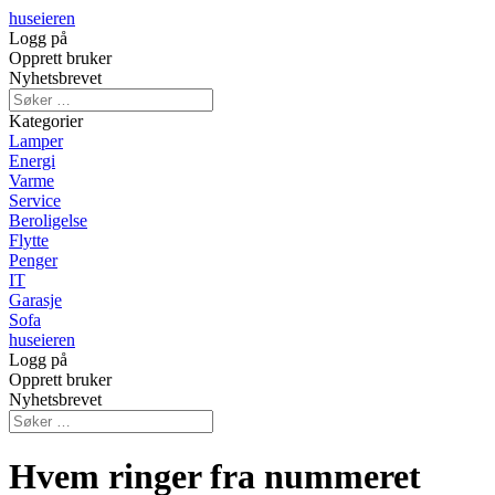
huseieren
Logg på
Opprett bruker
Nyhetsbrevet
Kategorier
Lamper
Energi
Varme
Service
Beroligelse
Flytte
Penger
IT
Garasje
Sofa
huseieren
Logg på
Opprett bruker
Nyhetsbrevet
Hvem ringer fra nummeret