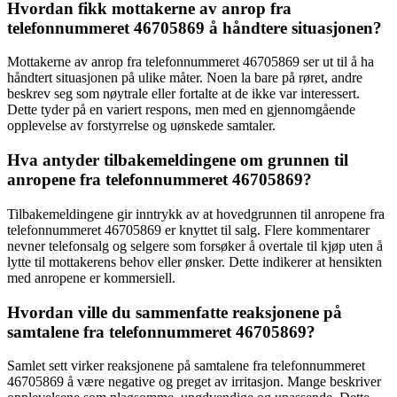
Hvordan fikk mottakerne av anrop fra
telefonnummeret 46705869 å håndtere situasjonen?
Mottakerne av anrop fra telefonnummeret 46705869 ser ut til å ha
håndtert situasjonen på ulike måter. Noen la bare på røret, andre
beskrev seg som nøytrale eller fortalte at de ikke var interessert.
Dette tyder på en variert respons, men med en gjennomgående
opplevelse av forstyrrelse og uønskede samtaler.
Hva antyder tilbakemeldingene om grunnen til
anropene fra telefonnummeret 46705869?
Tilbakemeldingene gir inntrykk av at hovedgrunnen til anropene fra
telefonnummeret 46705869 er knyttet til salg. Flere kommentarer
nevner telefonsalg og selgere som forsøker å overtale til kjøp uten å
lytte til mottakerens behov eller ønsker. Dette indikerer at hensikten
med anropene er kommersiell.
Hvordan ville du sammenfatte reaksjonene på
samtalene fra telefonnummeret 46705869?
Samlet sett virker reaksjonene på samtalene fra telefonnummeret
46705869 å være negative og preget av irritasjon. Mange beskriver