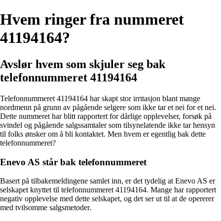
Hvem ringer fra nummeret
41194164?
Avslør hvem som skjuler seg bak
telefonnummeret 41194164
Telefonnummeret 41194164 har skapt stor irritasjon blant mange
nordmenn på grunn av pågående selgere som ikke tar et nei for et nei.
Dette nummeret har blitt rapportert for dårlige opplevelser, forsøk på
svindel og pågående salgssamtaler som tilsynelatende ikke tar hensyn
til folks ønsker om å bli kontaktet. Men hvem er egentlig bak dette
telefonnummeret?
Enevo AS står bak telefonnummeret
Basert på tilbakemeldingene samlet inn, er det tydelig at Enevo AS er
selskapet knyttet til telefonnummeret 41194164. Mange har rapportert
negativ opplevelse med dette selskapet, og det ser ut til at de opererer
med tvilsomme salgsmetoder.