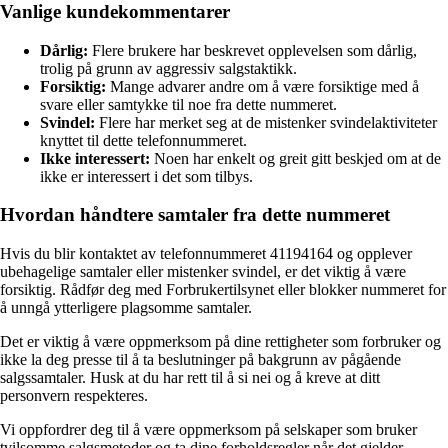
Vanlige kundekommentarer
Dårlig:
Flere brukere har beskrevet opplevelsen som dårlig,
trolig på grunn av aggressiv salgstaktikk.
Forsiktig:
Mange advarer andre om å være forsiktige med å
svare eller samtykke til noe fra dette nummeret.
Svindel:
Flere har merket seg at de mistenker svindelaktiviteter
knyttet til dette telefonnummeret.
Ikke interessert:
Noen har enkelt og greit gitt beskjed om at de
ikke er interessert i det som tilbys.
Hvordan håndtere samtaler fra dette nummeret
Hvis du blir kontaktet av telefonnummeret 41194164 og opplever
ubehagelige samtaler eller mistenker svindel, er det viktig å være
forsiktig. Rådfør deg med Forbrukertilsynet eller blokker nummeret for
å unngå ytterligere plagsomme samtaler.
Det er viktig å være oppmerksom på dine rettigheter som forbruker og
ikke la deg presse til å ta beslutninger på bakgrunn av pågående
salgssamtaler. Husk at du har rett til å si nei og å kreve at ditt
personvern respekteres.
Vi oppfordrer deg til å være oppmerksom på selskaper som bruker
tvilsomme salgsmetoder og ta dine forholdsregler når det gjelder