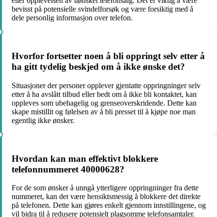
eller opplevelsen av uønsket telefonsalg. Det er viktig å være
bevisst på potensielle svindelforsøk og være forsiktig med å
dele personlig informasjon over telefon.
Hvorfor fortsetter noen å bli oppringt selv etter å
ha gitt tydelig beskjed om å ikke ønske det?
Situasjoner der personer opplever gjentatte oppringninger selv
etter å ha avslått tilbud eller bedt om å ikke bli kontaktet, kan
oppleves som ubehagelig og grenseoverskridende. Dette kan
skape mistillit og følelsen av å bli presset til å kjøpe noe man
egentlig ikke ønsker.
Hvordan kan man effektivt blokkere
telefonnummeret 40000628?
For de som ønsker å unngå ytterligere oppringninger fra dette
nummeret, kan det være hensiktsmessig å blokkere det direkte
på telefonen. Dette kan gjøres enkelt gjennom innstillingene, og
vil bidra til å redusere potensielt plagsomme telefonsamtaler.