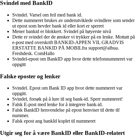
Svindel med BankID
Svindel. Varsel om feil med bank id.
Dette nummeret brukes av underutviklede svindlere som sender
ut epost som hevder bank id eller kort er sperret
Mener bankid er blokkert. Svindel på høyerste nivå
Dette er svindel der de ønsker vi trykker på en lenke. Mottatt på
e-post med overskrift BANKID-APPEN VIL GRADVIS
ERSTATTE BANKID PÅ MOBILfra support@albua.
Freshdesk. ComHallo
Svindel-epost om BankID app hvor dette telefonnummeret var
oppgitt
Falske eposter og lenker
Svindel. Epost om Bank ID app hvor dette nummeret var
oppgitt.
Svindel, forsøk på å lure til seg bank-id. Sperr nummeret!
Falsk E-post med lenke for å integrere bank-id.
Falsk BankID henvendelse på epost henviser til dette tlf
nummer.
Falsk epost ang bankId koplet til nummeret
Utgir seg for å være BankID eller BankID-relatert