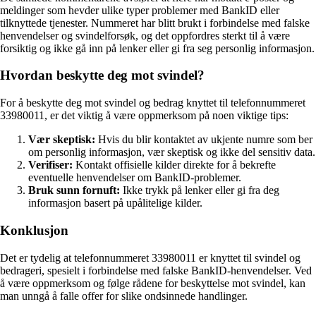
meldinger som hevder ulike typer problemer med BankID eller
tilknyttede tjenester. Nummeret har blitt brukt i forbindelse med falske
henvendelser og svindelforsøk, og det oppfordres sterkt til å være
forsiktig og ikke gå inn på lenker eller gi fra seg personlig informasjon.
Hvordan beskytte deg mot svindel?
For å beskytte deg mot svindel og bedrag knyttet til telefonnummeret
33980011, er det viktig å være oppmerksom på noen viktige tips:
Vær skeptisk:
Hvis du blir kontaktet av ukjente numre som ber
om personlig informasjon, vær skeptisk og ikke del sensitiv data.
Verifiser:
Kontakt offisielle kilder direkte for å bekrefte
eventuelle henvendelser om BankID-problemer.
Bruk sunn fornuft:
Ikke trykk på lenker eller gi fra deg
informasjon basert på upålitelige kilder.
Konklusjon
Det er tydelig at telefonnummeret 33980011 er knyttet til svindel og
bedrageri, spesielt i forbindelse med falske BankID-henvendelser. Ved
å være oppmerksom og følge rådene for beskyttelse mot svindel, kan
man unngå å falle offer for slike ondsinnede handlinger.