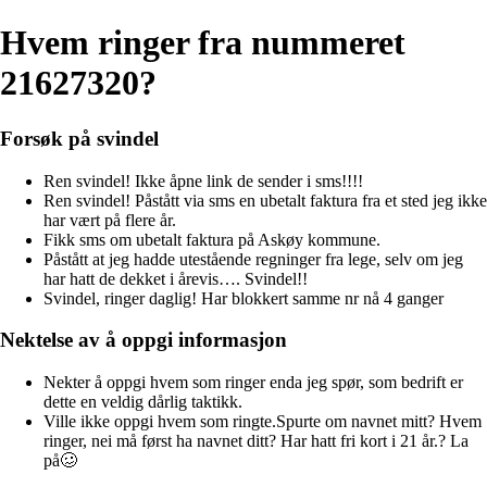
Hvem ringer fra nummeret
21627320?
Forsøk på svindel
Ren svindel! Ikke åpne link de sender i sms!!!!
Ren svindel! Påstått via sms en ubetalt faktura fra et sted jeg ikke
har vært på flere år.
Fikk sms om ubetalt faktura på Askøy kommune.
Påstått at jeg hadde utestående regninger fra lege, selv om jeg
har hatt de dekket i årevis…. Svindel!!
Svindel, ringer daglig! Har blokkert samme nr nå 4 ganger
Nektelse av å oppgi informasjon
Nekter å oppgi hvem som ringer enda jeg spør, som bedrift er
dette en veldig dårlig taktikk.
Ville ikke oppgi hvem som ringte.Spurte om navnet mitt? Hvem
ringer, nei må først ha navnet ditt? Har hatt fri kort i 21 år.? La
på🥴