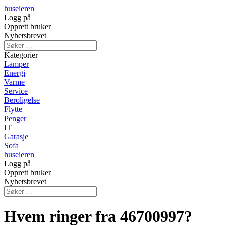
huseieren
Logg på
Opprett bruker
Nyhetsbrevet
Kategorier
Lamper
Energi
Varme
Service
Beroligelse
Flytte
Penger
IT
Garasje
Sofa
huseieren
Logg på
Opprett bruker
Nyhetsbrevet
Hvem ringer fra 46700997?