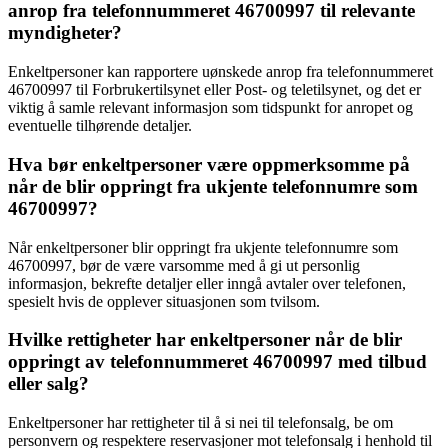
anrop fra telefonnummeret 46700997 til relevante
myndigheter?
Enkeltpersoner kan rapportere uønskede anrop fra telefonnummeret
46700997 til Forbrukertilsynet eller Post- og teletilsynet, og det er
viktig å samle relevant informasjon som tidspunkt for anropet og
eventuelle tilhørende detaljer.
Hva bør enkeltpersoner være oppmerksomme på
når de blir oppringt fra ukjente telefonnumre som
46700997?
Når enkeltpersoner blir oppringt fra ukjente telefonnumre som
46700997, bør de være varsomme med å gi ut personlig
informasjon, bekrefte detaljer eller inngå avtaler over telefonen,
spesielt hvis de opplever situasjonen som tvilsom.
Hvilke rettigheter har enkeltpersoner når de blir
oppringt av telefonnummeret 46700997 med tilbud
eller salg?
Enkeltpersoner har rettigheter til å si nei til telefonsalg, be om
personvern og respektere reservasjoner mot telefonsalg i henhold til