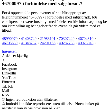
46700997 i forbindelse med salgsforsøk?
For å opprettholde personvernet når de blir oppringt av
telefonnummeret 46700997 i forbindelse med salgsforsøk, bør
enkeltpersoner være forsiktige med å dele sensitiv informasjon og be
om klare vilkår og betingelser før de eventuelt går videre med et
tilbud.
48990970
•
41403749
•
21983101
•
70307449
•
46704310
•
46705630
•
41348737
•
24201156
•
40282738
•
40023043
•
huseieren
Å dele er kjærlig
X
Facebook
Instagram
LinkedIn
YouTube
Pinterest
TikTok
Mail
RSS
© Ingen reproduksjon uten tillatelse.
© Innhold kan ikke reproduseres uten tillatelse. Noen lenker på
nettstedet kan gi oss provisjon på kjøp.