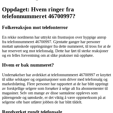
Oppdaget: Hvem ringer fra
telefonnummeret 46700997?
Folkereaksjon mot telefonterror
En rekke nordmenn har uttrykt sin frustrasjon over hyppige anrop
fra telefonnummeret 46700997. Gjentatte ganger har personer
mottatt uønskede oppringninger fra dette nummeret, til tross for at de
har reservert seg mot telefonsalg. Dette har ført til sterke reaksjoner
og en felles forventning om at slike praksiser må opphøre.
Hvem er bak nummeret?
Undersøkelser har avdekket at telefonnummeret 46700997 er knyttet
til ulike selskaper og organisasjoner som driver med telefonsalg og
markedsføring. Flere personer har rapportert at de har blitt oppringt
av forskjellige selgere som forsøker å selge alt fra abonnementer til
magasiner. Selv om mange av disse samtalene oppleves som
påtrengende og uønskede, er det viktig å være oppmerksom på at
selgerne ofte bare utfører jobben de har blitt tildelt.
Regelverket rundt telefonsalg