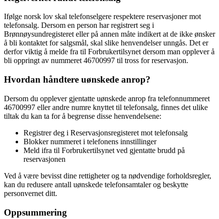
Ifølge norsk lov skal telefonselgere respektere reservasjoner mot
telefonsalg. Dersom en person har registrert seg i
Brønnøysundregisteret eller på annen måte indikert at de ikke ønsker
å bli kontaktet for salgsmål, skal slike henvendelser unngås. Det er
derfor viktig å melde fra til Forbrukertilsynet dersom man opplever å
bli oppringt av nummeret 46700997 til tross for reservasjon.
Hvordan håndtere uønskede anrop?
Dersom du opplever gjentatte uønskede anrop fra telefonnummeret
46700997 eller andre numre knyttet til telefonsalg, finnes det ulike
tiltak du kan ta for å begrense disse henvendelsene:
Registrer deg i Reservasjonsregisteret mot telefonsalg
Blokker nummeret i telefonens innstillinger
Meld ifra til Forbrukertilsynet ved gjentatte brudd på
reservasjonen
Ved å være bevisst dine rettigheter og ta nødvendige forholdsregler,
kan du redusere antall uønskede telefonsamtaler og beskytte
personvernet ditt.
Oppsummering