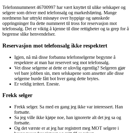
Telefonnummeret 46700997 har vært knyttet til ulike selskaper og
selgere som driver med telefonsalg og markedsføring. Mange
nordmenn har uttrykt misnøye over hyppige og uønskede
oppringninger fra dette nummeret til tross for reservasjon mot
telefonsalg. Det er viktig å kjenne til dine rettigheter og ta grep for å
begrense slike henvendelser.
Reservasjon mot telefonsalg ikke respektert
Igjen, nå må disse forbanna telefonselgerne begynne å
respektere at man har reservert seg mot telefonsalg.
Vet disse selgerne at dette er ulovlig egentlig? Selgeren gjør
vel bare jobben sin, men selskapene som ansetter alle disse
selgerne burde fått bot hver gang dette brytes.
Er veldig irritert. Eneste.
Frekk selger
Frekk selger. Sa med en gang jeg ikke var interessert. Han
fortsatte.
Sa jeg ville ikke kjøpe noe, han ignorerte alt det jeg sa og
fortsatte.
Og det værste er at jeg har registrert meg MOT selgere i