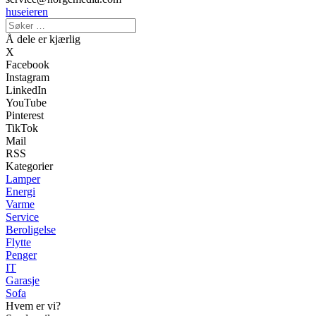
huseieren
Å dele er kjærlig
X
Facebook
Instagram
LinkedIn
YouTube
Pinterest
TikTok
Mail
RSS
Kategorier
Lamper
Energi
Varme
Service
Beroligelse
Flytte
Penger
IT
Garasje
Sofa
Hvem er vi?