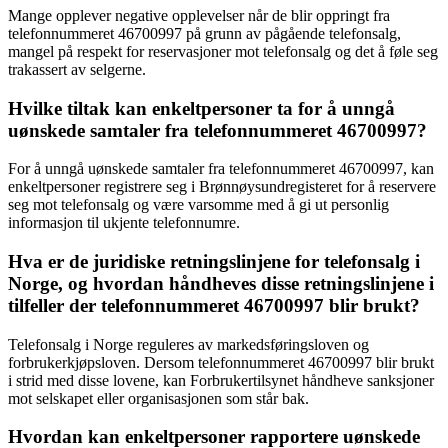
Mange opplever negative opplevelser når de blir oppringt fra
telefonnummeret 46700997 på grunn av pågående telefonsalg,
mangel på respekt for reservasjoner mot telefonsalg og det å føle seg
trakassert av selgerne.
Hvilke tiltak kan enkeltpersoner ta for å unngå
uønskede samtaler fra telefonnummeret 46700997?
For å unngå uønskede samtaler fra telefonnummeret 46700997, kan
enkeltpersoner registrere seg i Brønnøysundregisteret for å reservere
seg mot telefonsalg og være varsomme med å gi ut personlig
informasjon til ukjente telefonnumre.
Hva er de juridiske retningslinjene for telefonsalg i
Norge, og hvordan håndheves disse retningslinjene i
tilfeller der telefonnummeret 46700997 blir brukt?
Telefonsalg i Norge reguleres av markedsføringsloven og
forbrukerkjøpsloven. Dersom telefonnummeret 46700997 blir brukt
i strid med disse lovene, kan Forbrukertilsynet håndheve sanksjoner
mot selskapet eller organisasjonen som står bak.
Hvordan kan enkeltpersoner rapportere uønskede