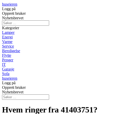
huseieren
Logg på
Opprett bruker
Nyhetsbrevet
Kategorier
Lamper
Energi
Varme
Service
Beroligelse
Flytte
Penger
IT
Garasje
Sofa
huseieren
Logg på
Opprett bruker
Nyhetsbrevet
Hvem ringer fra 41403751?