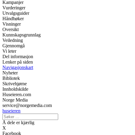
Kampanjer
Vurderinger
Utvalgsguider
Håndbøker
Visninger
Oversikt
Kunnskapsgrunnlag
Veiledning
Gjennomgå
Vi leter
Del informasjon
Lenker på siden
Navigasjonskart
Nyheter
Bibliotek
Skrivehjørne
Innholdskilde
Huseieren.com
Norge Media
service@norgemedia.com
huseieren
Å dele er kjærlig
X
Facebook