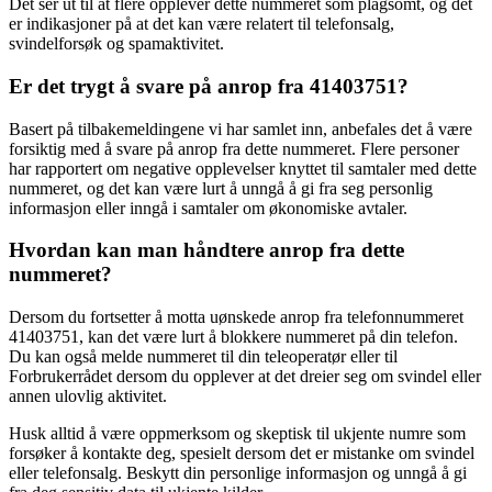
Det ser ut til at flere opplever dette nummeret som plagsomt, og det
er indikasjoner på at det kan være relatert til telefonsalg,
svindelforsøk og spamaktivitet.
Er det trygt å svare på anrop fra 41403751?
Basert på tilbakemeldingene vi har samlet inn, anbefales det å være
forsiktig med å svare på anrop fra dette nummeret. Flere personer
har rapportert om negative opplevelser knyttet til samtaler med dette
nummeret, og det kan være lurt å unngå å gi fra seg personlig
informasjon eller inngå i samtaler om økonomiske avtaler.
Hvordan kan man håndtere anrop fra dette
nummeret?
Dersom du fortsetter å motta uønskede anrop fra telefonnummeret
41403751, kan det være lurt å blokkere nummeret på din telefon.
Du kan også melde nummeret til din teleoperatør eller til
Forbrukerrådet dersom du opplever at det dreier seg om svindel eller
annen ulovlig aktivitet.
Husk alltid å være oppmerksom og skeptisk til ukjente numre som
forsøker å kontakte deg, spesielt dersom det er mistanke om svindel
eller telefonsalg. Beskytt din personlige informasjon og unngå å gi