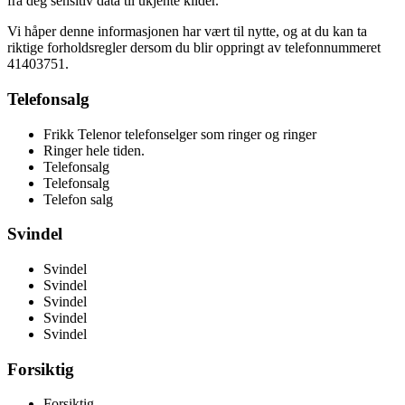
fra deg sensitiv data til ukjente kilder.
Vi håper denne informasjonen har vært til nytte, og at du kan ta
riktige forholdsregler dersom du blir oppringt av telefonnummeret
41403751.
Telefonsalg
Frikk Telenor telefonselger som ringer og ringer
Ringer hele tiden.
Telefonsalg
Telefonsalg
Telefon salg
Svindel
Svindel
Svindel
Svindel
Svindel
Svindel
Forsiktig
Forsiktig