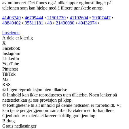
av nummeret. Det finnes også ulike apper og innstillinger på
telefonen som kan hjelpe med å filtrere uønskede anrop.
41403749
•
46709444
•
21501730
•
41192604
•
70307447
•
48840402
•
95511181
•
48
•
21490080
•
40432974
•
huseieren
Å dele er kjærlig
X
Facebook
Instagram
LinkedIn
YouTube
Pinterest
TikTok
Mail
RSS
© Ingen reproduksjon uten tillatelse.
© Innhold kan ikke reproduseres uten tillatelse. Noen lenker på
nettstedet kan gi oss provisjon på kjøp.
© Rettighetene til alt innhold på denne nettsiden er forbeholdt. Vi
kan tjene penger gjennom samarbeidsavtaler med forhandlere.
Gjenbruk av materialet krever skriftlig godkjenning.
Bidrag
Gratis nedlastinger