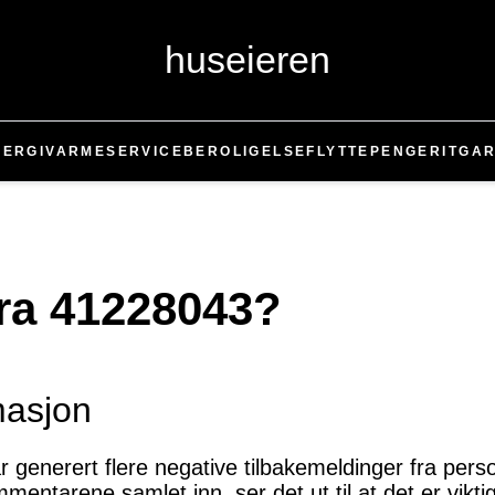
huseieren
NERGI
VARME
SERVICE
BEROLIGELSE
FLYTTE
PENGER
IT
GAR
fra 41228043?
masjon
enerert flere negative tilbakemeldinger fra person
entarene samlet inn, ser det ut til at det er vi