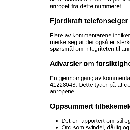
anropet fra dette nummeret.
Fjordkraft telefonselger 
Flere av kommentarene indikerer
merke seg at det også er sterke
spørsmål om integriteten til an
Advarsler om forsiktigh
En gjennomgang av kommentaren
41228043. Dette tyder på at det
anropene.
Oppsummert tilbakemel
Det er rapportert om still
Ord som svindel, dårlig o