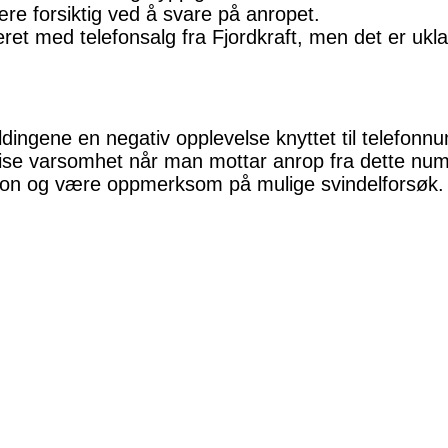
re forsiktig ved å svare på anropet.
t med telefonsalg fra Fjordkraft, men det er uklar
eldingene en negativ opplevelse knyttet til telefo
vise varsomhet når man mottar anrop fra dette num
asjon og være oppmerksom på mulige svindelforsøk.