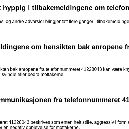
att hyppig i tilbakemeldingene om tele
 mas, og andre advarsler blir gjentatt flere ganger i tilbakemel
eldingene om hensikten bak anropene f
kten bak anropene fra telefonnummeret 41228043 kan være knytte
 svindle eller bedra mottakerne.
mmunikasjonen fra telefonnummeret 41
 41228043 beskrives som enten helt stille, aggressiv i form av
er en negativ opplevelse for mottakerne.