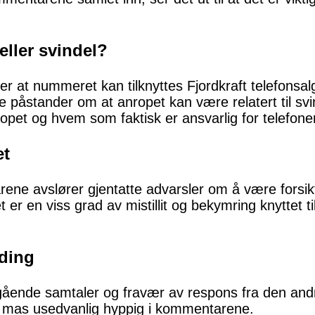
eller svindel?
 at nummeret kan tilknyttes Fjordkraft telefonsalg. 
 påstander om at anropet kan være relatert til svi
ropet og hvem som faktisk er ansvarlig for telefone
et
e avslører gjentatte advarsler om å være forsikt
 er en viss grad av mistillit og bekymring knyttet
ding
egående samtaler og fravær av respons fra den andr
g mas usedvanlig hyppig i kommentarene.