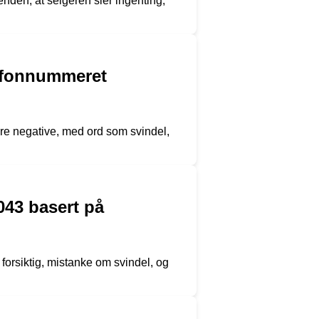
nden, at selgeren sier ingenting,
lefonnummeret
re negative, med ord som svindel,
043 basert på
orsiktig, mistanke om svindel, og