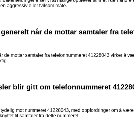
ilbakemeldingene ser vi at mange opplever stillhet i den andre e
 en aggressiv eller tvilsom måte.
 generelt når de mottar samtaler fra te
når de mottar samtaler fra telefonnummeret 41228043 virker å væ
tig.
sler blir gitt om telefonnummeret 41228
 tydelig mot nummeret 41228043, med oppfordringer om å være f
knyttet til samtaler fra dette nummeret.