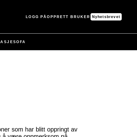
LOGG PÅ
OPPRETT BRUKER
Nyhetsbrevet
ASJE
SOFA
er som har blitt oppringt av
ktig å være oppmerksom på