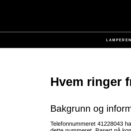
LAMPER
E
Hvem ringer 
Bakgrunn og infor
Telefonnummeret 41228043 har g
dette nummeret. Basert på komm