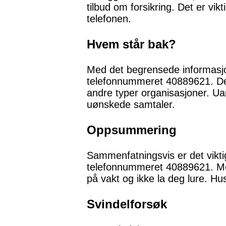
tilbud om forsikring. Det er vik
telefonen.
Hvem står bak?
Med det begrensede informasjon
telefonnummeret 40889621. Det
andre typer organisasjoner. Ua
uønskede samtaler.
Oppsummering
Sammenfatningsvis er det vikt
telefonnummeret 40889621. Med
på vakt og ikke la deg lure. Hus
Svindelforsøk