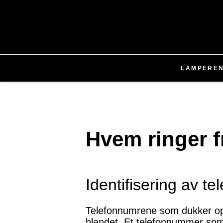
LAMPER
E
Hvem ringer 
Identifisering av 
Telefonnumrene som dukker opp
blandet. Et telefonnummer som