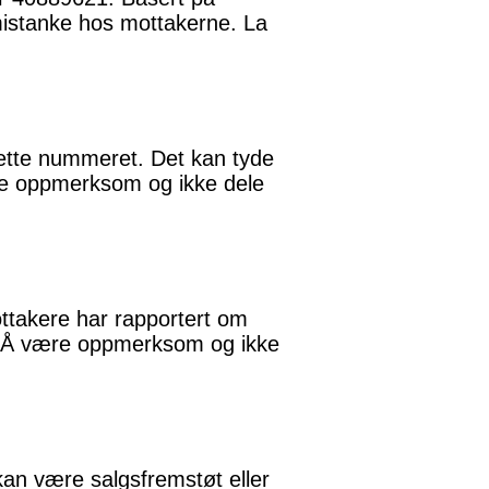
 mistanke hos mottakerne. La
 dette nummeret. Det kan tyde
være oppmerksom og ikke dele
ottakere har rapportert om
t. Å være oppmerksom og ikke
 kan være salgsfremstøt eller