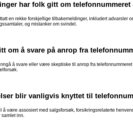
inger har folk gitt om telefonnummeret
t en rekke forskjellige tilbakemeldinger, inkludert advarsler om
lgssamtaler, og mistanker om svindel.
 gitt om å svare på anrop fra telefonnu
unngå å svare eller være skeptiske til anrop fra telefonnummer
elforsøk.
ser blir vanligvis knyttet til telefonn
l å være assosiert med salgsforsøk, forsikringsrelaterte henven
 samlet inn.