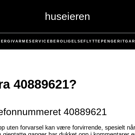
huseieren
NERGI
VARME
SERVICE
BEROLIGELSE
FLYTTE
PENGER
IT
GAR
fra 40889621?
telefonnummeret 40889621
 uten forvarsel kan være forvirrende, spesielt n
 gjentatte ganger har dukket opp i kommentarer e