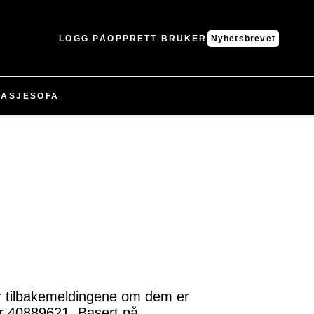
LOGG PÅ
OPPRETT BRUKER
Nyhetsbrevet
ASJE
SOFA
år tilbakemeldingene om dem er
r 40889621. Basert på