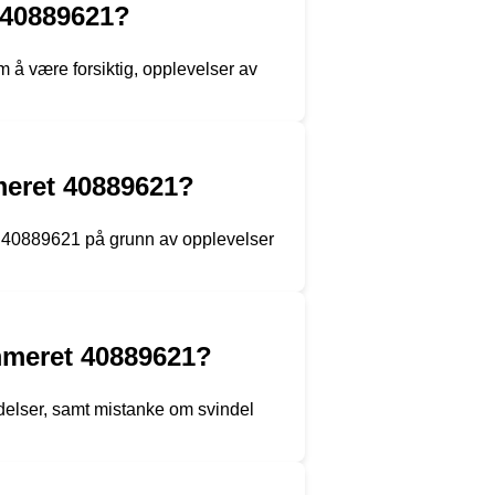
 40889621?
 å være forsiktig, opplevelser av
mmeret 40889621?
et 40889621 på grunn av opplevelser
ummeret 40889621?
delser, samt mistanke om svindel