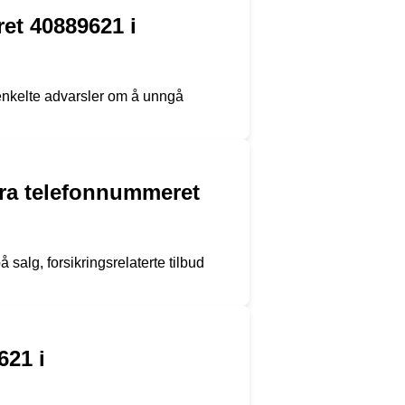
et 40889621 i
 enkelte advarsler om å unngå
ra telefonnummeret
alg, forsikringsrelaterte tilbud
621 i