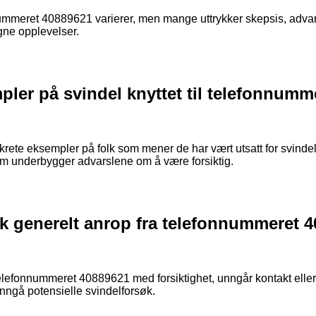
mmeret 40889621 varierer, men mange uttrykker skepsis, advare
gne opplevelser.
pler på svindel knyttet til telefonnumm
rete eksempler på folk som mener de har vært utsatt for svindel
 underbygger advarslene om å være forsiktig.
k generelt anrop fra telefonnummeret 40
a telefonnummeret 40889621 med forsiktighet, unngår kontakt elle
nngå potensielle svindelforsøk.