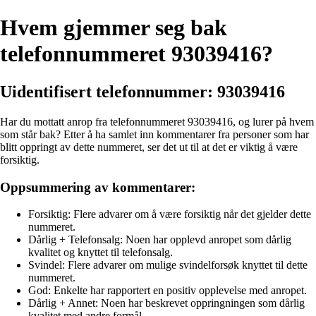
Hvem gjemmer seg bak
telefonnummeret 93039416?
Uidentifisert telefonnummer: 93039416
Har du mottatt anrop fra telefonnummeret 93039416, og lurer på hvem
som står bak? Etter å ha samlet inn kommentarer fra personer som har
blitt oppringt av dette nummeret, ser det ut til at det er viktig å være
forsiktig.
Oppsummering av kommentarer:
Forsiktig: Flere advarer om å være forsiktig når det gjelder dette
nummeret.
Dårlig + Telefonsalg: Noen har opplevd anropet som dårlig
kvalitet og knyttet til telefonsalg.
Svindel: Flere advarer om mulige svindelforsøk knyttet til dette
nummeret.
God: Enkelte har rapportert en positiv opplevelse med anropet.
Dårlig + Annet: Noen har beskrevet oppringningen som dårlig
kvalitet med andre formål.