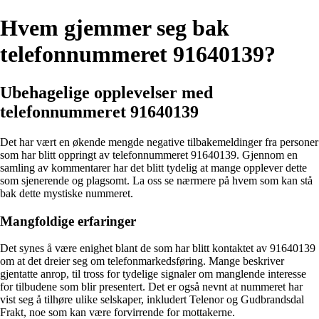
Hvem gjemmer seg bak
telefonnummeret 91640139?
Ubehagelige opplevelser med
telefonnummeret 91640139
Det har vært en økende mengde negative tilbakemeldinger fra personer
som har blitt oppringt av telefonnummeret 91640139. Gjennom en
samling av kommentarer har det blitt tydelig at mange opplever dette
som sjenerende og plagsomt. La oss se nærmere på hvem som kan stå
bak dette mystiske nummeret.
Mangfoldige erfaringer
Det synes å være enighet blant de som har blitt kontaktet av 91640139
om at det dreier seg om telefonmarkedsføring. Mange beskriver
gjentatte anrop, til tross for tydelige signaler om manglende interesse
for tilbudene som blir presentert. Det er også nevnt at nummeret har
vist seg å tilhøre ulike selskaper, inkludert Telenor og Gudbrandsdal
Frakt, noe som kan være forvirrende for mottakerne.