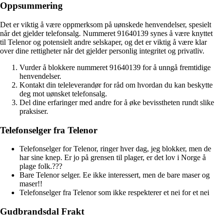
Oppsummering
Det er viktig å være oppmerksom på uønskede henvendelser, spesielt
når det gjelder telefonsalg. Nummeret 91640139 synes å være knyttet
til Telenor og potensielt andre selskaper, og det er viktig å være klar
over dine rettigheter når det gjelder personlig integritet og privatliv.
Vurder å blokkere nummeret 91640139 for å unngå fremtidige
henvendelser.
Kontakt din teleleverandør for råd om hvordan du kan beskytte
deg mot uønsket telefonsalg.
Del dine erfaringer med andre for å øke bevisstheten rundt slike
praksiser.
Telefonselger fra Telenor
Telefonselger for Telenor, ringer hver dag, jeg blokker, men de
har sine knep. Er jo på grensen til plager, er det lov i Norge å
plage folk.???
Bare Telenor selger. Ee ikke interessert, men de bare maser og
maser!!
Telefonselger fra Telenor som ikke respekterer et nei for et nei
Gudbrandsdal Frakt