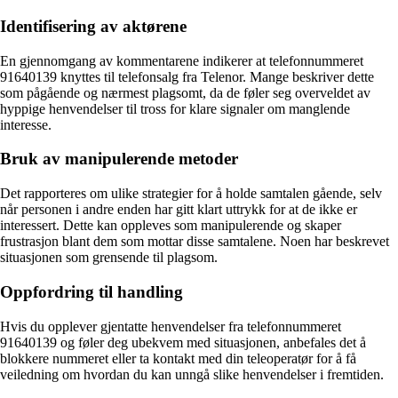
Identifisering av aktørene
En gjennomgang av kommentarene indikerer at telefonnummeret
91640139 knyttes til telefonsalg fra Telenor. Mange beskriver dette
som pågående og nærmest plagsomt, da de føler seg overveldet av
hyppige henvendelser til tross for klare signaler om manglende
interesse.
Bruk av manipulerende metoder
Det rapporteres om ulike strategier for å holde samtalen gående, selv
når personen i andre enden har gitt klart uttrykk for at de ikke er
interessert. Dette kan oppleves som manipulerende og skaper
frustrasjon blant dem som mottar disse samtalene. Noen har beskrevet
situasjonen som grensende til plagsom.
Oppfordring til handling
Hvis du opplever gjentatte henvendelser fra telefonnummeret
91640139 og føler deg ubekvem med situasjonen, anbefales det å
blokkere nummeret eller ta kontakt med din teleoperatør for å få
veiledning om hvordan du kan unngå slike henvendelser i fremtiden.