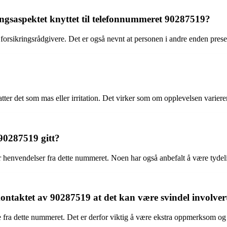
ringsaspektet knyttet til telefonnummeret 90287519?
 forsikringsrådgivere. Det er også nevnt at personen i andre enden pres
r det som mas eller irritation. Det virker som om opplevelsen varierer 
 90287519 gitt?
r henvendelser fra dette nummeret. Noen har også anbefalt å være tydelig
kontaktet av 90287519 at det kan være svindel involver
ne fra dette nummeret. Det er derfor viktig å være ekstra oppmerksom og