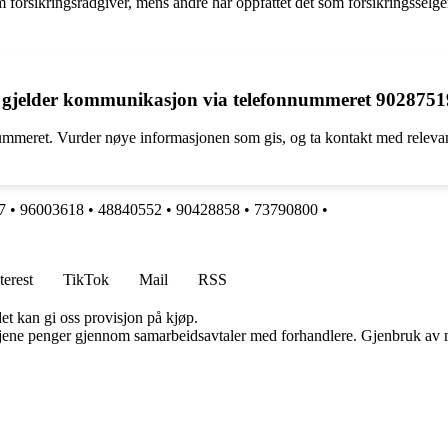
 forsikringsrådgiver, mens andre har oppfattet det som forsikringsselgere
 gjelder kommunikasjon via telefonnummeret 902875
nummeret. Vurder nøye informasjonen som gis, og ta kontakt med releva
7
•
96003618
•
48840552
•
90428858
•
73790800
•
terest
TikTok
Mail
RSS
et kan gi oss provisjon på kjøp.
n tjene penger gjennom samarbeidsavtaler med forhandlere. Gjenbruk av m