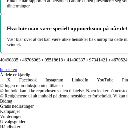
Enkelte har rapportert at personen i andre enden presenterer seg som
tilnærminger.
Hva bør man være spesielt oppmerksom på når det
Vær klar over at det kan være ulike hensikter bak anrop fra dette 
svindel.
40490835
•
46706063
•
95518618
•
41400337
•
97341421
•
4670524
huseieren
Å dele er kjærlig
X
Facebook
Instagram
LinkedIn
YouTube
Pin
© Ingen reproduksjon uten tillatelse.
© Innhold kan ikke reproduseres uten tillatelse. Noen lenker på nettsted
© Rettighetene til alt innhold på denne nettsiden er forbeholdt. Vi ka
Bidrag
Gratis nedlastinger
Kampanjer
Vurderinger
Utvalgsguider
Håndbøker