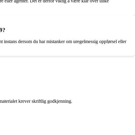
 eller agenter. Det er derfor viktig å være klar over ulike
19?
nt instans dersom du har mistanker om uregelmessig oppførsel eller
aterialet krever skriftlig godkjenning.