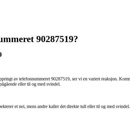
nummeret 90287519?
9
oppringt av telefonnummeret 90287519, ser vi en variert reaksjon. Komm
ågående eller til og med svindel.
erer et nei, mens andre kaller det direkte tull eller til og med svinde