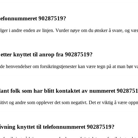
elefonnummeret 90287519?
elger i andre enden av linjen. Vurder nøye om du ønsker å svare, og vær
etter knyttet til anrop fra 90287519?
de henvendelser om forsikringstjenester kan være tegn på at man bør væ
lant folk som har blitt kontaktet av nummeret 902875
ivt og andre som opplever det som negativt. Det er viktig å være opp
givning knyttet til telefonnummeret 90287519?