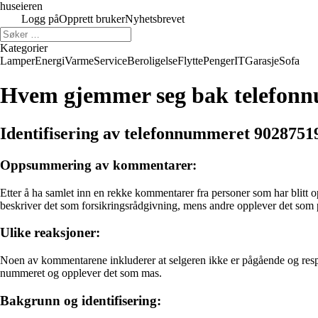
huseieren
Logg på
Opprett bruker
Nyhetsbrevet
Kategorier
Lamper
Energi
Varme
Service
Beroligelse
Flytte
Penger
IT
Garasje
Sofa
Hvem gjemmer seg bak telefon
Identifisering av telefonnummeret 9028751
Oppsummering av kommentarer:
Etter å ha samlet inn en rekke kommentarer fra personer som har blitt 
beskriver det som forsikringsrådgivning, mens andre opplever det som p
Ulike reaksjoner:
Noen av kommentarene inkluderer at selgeren ikke er pågående og respekt
nummeret og opplever det som mas.
Bakgrunn og identifisering: