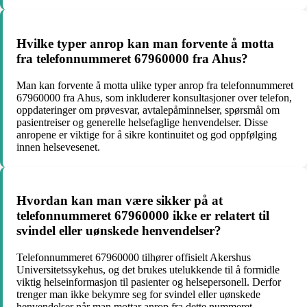
Hvilke typer anrop kan man forvente å motta
fra telefonnummeret 67960000 fra Ahus?
Man kan forvente å motta ulike typer anrop fra telefonnummeret
67960000 fra Ahus, som inkluderer konsultasjoner over telefon,
oppdateringer om prøvesvar, avtalepåminnelser, spørsmål om
pasientreiser og generelle helsefaglige henvendelser. Disse
anropene er viktige for å sikre kontinuitet og god oppfølging
innen helsevesenet.
Hvordan kan man være sikker på at
telefonnummeret 67960000 ikke er relatert til
svindel eller uønskede henvendelser?
Telefonnummeret 67960000 tilhører offisielt Akershus
Universitetssykehus, og det brukes utelukkende til å formidle
viktig helseinformasjon til pasienter og helsepersonell. Derfor
trenger man ikke bekymre seg for svindel eller uønskede
henvendelser når man mottar anrop fra dette nummeret.