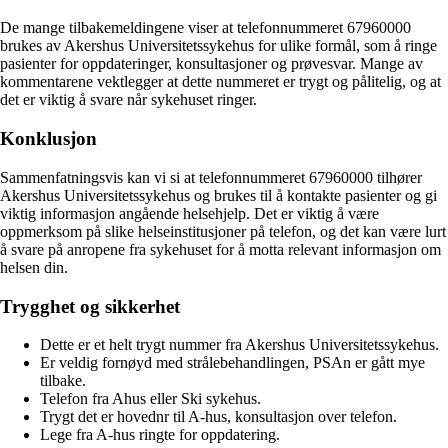
De mange tilbakemeldingene viser at telefonnummeret 67960000
brukes av Akershus Universitetssykehus for ulike formål, som å ringe
pasienter for oppdateringer, konsultasjoner og prøvesvar. Mange av
kommentarene vektlegger at dette nummeret er trygt og pålitelig, og at
det er viktig å svare når sykehuset ringer.
Konklusjon
Sammenfatningsvis kan vi si at telefonnummeret 67960000 tilhører
Akershus Universitetssykehus og brukes til å kontakte pasienter og gi
viktig informasjon angående helsehjelp. Det er viktig å være
oppmerksom på slike helseinstitusjoner på telefon, og det kan være lurt
å svare på anropene fra sykehuset for å motta relevant informasjon om
helsen din.
Trygghet og sikkerhet
Dette er et helt trygt nummer fra Akershus Universitetssykehus.
Er veldig fornøyd med strålebehandlingen, PSAn er gått mye
tilbake.
Telefon fra Ahus eller Ski sykehus.
Trygt det er hovednr til A-hus, konsultasjon over telefon.
Lege fra A-hus ringte for oppdatering.