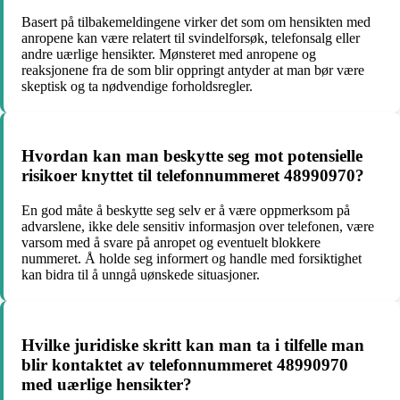
Basert på tilbakemeldingene virker det som om hensikten med
anropene kan være relatert til svindelforsøk, telefonsalg eller
andre uærlige hensikter. Mønsteret med anropene og
reaksjonene fra de som blir oppringt antyder at man bør være
skeptisk og ta nødvendige forholdsregler.
Hvordan kan man beskytte seg mot potensielle
risikoer knyttet til telefonnummeret 48990970?
En god måte å beskytte seg selv er å være oppmerksom på
advarslene, ikke dele sensitiv informasjon over telefonen, være
varsom med å svare på anropet og eventuelt blokkere
nummeret. Å holde seg informert og handle med forsiktighet
kan bidra til å unngå uønskede situasjoner.
Hvilke juridiske skritt kan man ta i tilfelle man
blir kontaktet av telefonnummeret 48990970
med uærlige hensikter?