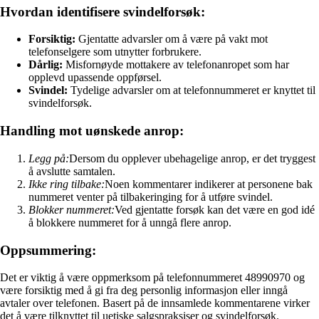
Hvordan identifisere svindelforsøk:
Forsiktig:
Gjentatte advarsler om å være på vakt mot
telefonselgere som utnytter forbrukere.
Dårlig:
Misfornøyde mottakere av telefonanropet som har
opplevd upassende oppførsel.
Svindel:
Tydelige advarsler om at telefonnummeret er knyttet til
svindelforsøk.
Handling mot uønskede anrop:
Legg på:
Dersom du opplever ubehagelige anrop, er det tryggest
å avslutte samtalen.
Ikke ring tilbake:
Noen kommentarer indikerer at personene bak
nummeret venter på tilbakeringing for å utføre svindel.
Blokker nummeret:
Ved gjentatte forsøk kan det være en god idé
å blokkere nummeret for å unngå flere anrop.
Oppsummering:
Det er viktig å være oppmerksom på telefonnummeret 48990970 og
være forsiktig med å gi fra deg personlig informasjon eller inngå
avtaler over telefonen. Basert på de innsamlede kommentarene virker
det å være tilknyttet til uetiske salgspraksiser og svindelforsøk.