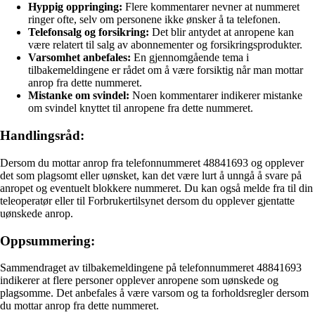
Hyppig oppringing:
Flere kommentarer nevner at nummeret
ringer ofte, selv om personene ikke ønsker å ta telefonen.
Telefonsalg og forsikring:
Det blir antydet at anropene kan
være relatert til salg av abonnementer og forsikringsprodukter.
Varsomhet anbefales:
En gjennomgående tema i
tilbakemeldingene er rådet om å være forsiktig når man mottar
anrop fra dette nummeret.
Mistanke om svindel:
Noen kommentarer indikerer mistanke
om svindel knyttet til anropene fra dette nummeret.
Handlingsråd:
Dersom du mottar anrop fra telefonnummeret 48841693 og opplever
det som plagsomt eller uønsket, kan det være lurt å unngå å svare på
anropet og eventuelt blokkere nummeret. Du kan også melde fra til din
teleoperatør eller til Forbrukertilsynet dersom du opplever gjentatte
uønskede anrop.
Oppsummering:
Sammendraget av tilbakemeldingene på telefonnummeret 48841693
indikerer at flere personer opplever anropene som uønskede og
plagsomme. Det anbefales å være varsom og ta forholdsregler dersom
du mottar anrop fra dette nummeret.