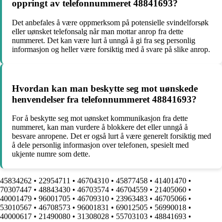
oppringt av telefonnummeret 48841693?
Det anbefales å være oppmerksom på potensielle svindelforsøk
eller uønsket telefonsalg når man mottar anrop fra dette
nummeret. Det kan være lurt å unngå å gi fra seg personlig
informasjon og heller være forsiktig med å svare på slike anrop.
Hvordan kan man beskytte seg mot uønskede
henvendelser fra telefonnummeret 48841693?
For å beskytte seg mot uønsket kommunikasjon fra dette
nummeret, kan man vurdere å blokkere det eller unngå å
besvare anropene. Det er også lurt å være generelt forsiktig med
å dele personlig informasjon over telefonen, spesielt med
ukjente numre som dette.
45834262
•
22954711
•
46704310
•
45877458
•
41401470
•
70307447
•
48843430
•
46703574
•
46704559
•
21405060
•
40001479
•
96001705
•
46709310
•
23963483
•
46705066
•
53010567
•
46708573
•
96001831
•
69012505
•
56990018
•
40000617
•
21490080
•
31308028
•
55703103
•
48841693
•