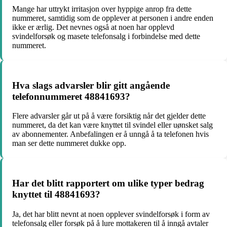
Mange har uttrykt irritasjon over hyppige anrop fra dette
nummeret, samtidig som de opplever at personen i andre enden
ikke er ærlig. Det nevnes også at noen har opplevd
svindelforsøk og masete telefonsalg i forbindelse med dette
nummeret.
Hva slags advarsler blir gitt angående
telefonnummeret 48841693?
Flere advarsler går ut på å være forsiktig når det gjelder dette
nummeret, da det kan være knyttet til svindel eller uønsket salg
av abonnementer. Anbefalingen er å unngå å ta telefonen hvis
man ser dette nummeret dukke opp.
Har det blitt rapportert om ulike typer bedrag
knyttet til 48841693?
Ja, det har blitt nevnt at noen opplever svindelforsøk i form av
telefonsalg eller forsøk på å lure mottakeren til å inngå avtaler