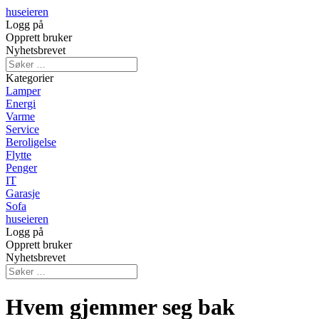
huseieren
Logg på
Opprett bruker
Nyhetsbrevet
Kategorier
Lamper
Energi
Varme
Service
Beroligelse
Flytte
Penger
IT
Garasje
Sofa
huseieren
Logg på
Opprett bruker
Nyhetsbrevet
Hvem gjemmer seg bak