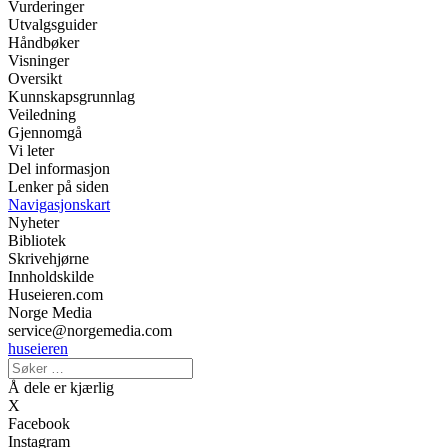
Vurderinger
Utvalgsguider
Håndbøker
Visninger
Oversikt
Kunnskapsgrunnlag
Veiledning
Gjennomgå
Vi leter
Del informasjon
Lenker på siden
Navigasjonskart
Nyheter
Bibliotek
Skrivehjørne
Innholdskilde
Huseieren.com
Norge Media
service@norgemedia.com
huseieren
Å dele er kjærlig
X
Facebook
Instagram