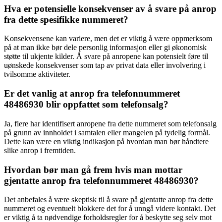
Hva er potensielle konsekvenser av å svare på anrop
fra dette spesifikke nummeret?
Konsekvensene kan variere, men det er viktig å være oppmerksom
på at man ikke bør dele personlig informasjon eller gi økonomisk
støtte til ukjente kilder. Å svare på anropene kan potensielt føre til
uønskede konsekvenser som tap av privat data eller involvering i
tvilsomme aktiviteter.
Er det vanlig at anrop fra telefonnummeret
48486930 blir oppfattet som telefonsalg?
Ja, flere har identifisert anropene fra dette nummeret som telefonsalg
på grunn av innholdet i samtalen eller mangelen på tydelig formål.
Dette kan være en viktig indikasjon på hvordan man bør håndtere
slike anrop i fremtiden.
Hvordan bør man gå frem hvis man mottar
gjentatte anrop fra telefonnummeret 48486930?
Det anbefales å være skeptisk til å svare på gjentatte anrop fra dette
nummeret og eventuelt blokkere det for å unngå videre kontakt. Det
er viktig å ta nødvendige forholdsregler for å beskytte seg selv mot