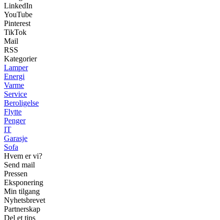
LinkedIn
YouTube
Pinterest
TikTok
Mail
RSS
Kategorier
Lamper
Energi
Varme
Service
Beroligelse
Flytte
Penger
IT
Garasje
Sofa
Hvem er vi?
Send mail
Pressen
Eksponering
Min tilgang
Nyhetsbrevet
Partnerskap
Del et tips