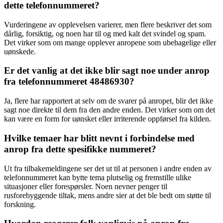
dette telefonnummeret?
Vurderingene av opplevelsen varierer, men flere beskriver det som
dårlig, forsiktig, og noen har til og med kalt det svindel og spam.
Det virker som om mange opplever anropene som ubehagelige eller
uønskede.
Er det vanlig at det ikke blir sagt noe under anrop
fra telefonnummeret 48486930?
Ja, flere har rapportert at selv om de svarer på anropet, blir det ikke
sagt noe direkte til dem fra den andre enden. Det virker som om det
kan være en form for uønsket eller irriterende oppførsel fra kilden.
Hvilke temaer har blitt nevnt i forbindelse med
anrop fra dette spesifikke nummeret?
Ut fra tilbakemeldingene ser det ut til at personen i andre enden av
telefonnummeret kan bytte tema plutselig og fremstille ulike
situasjoner eller forespørsler. Noen nevner penger til
rusforebyggende tiltak, mens andre sier at det ble bedt om støtte til
forskning.