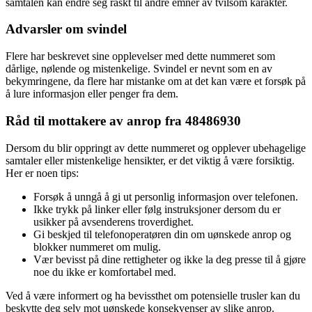
samtalen kan endre seg raskt til andre emner av tvilsom karakter.
Advarsler om svindel
Flere har beskrevet sine opplevelser med dette nummeret som
dårlige, nølende og mistenkelige. Svindel er nevnt som en av
bekymringene, da flere har mistanke om at det kan være et forsøk på
å lure informasjon eller penger fra dem.
Råd til mottakere av anrop fra 48486930
Dersom du blir oppringt av dette nummeret og opplever ubehagelige
samtaler eller mistenkelige hensikter, er det viktig å være forsiktig.
Her er noen tips:
Forsøk å unngå å gi ut personlig informasjon over telefonen.
Ikke trykk på linker eller følg instruksjoner dersom du er
usikker på avsenderens troverdighet.
Gi beskjed til telefonoperatøren din om uønskede anrop og
blokker nummeret om mulig.
Vær bevisst på dine rettigheter og ikke la deg presse til å gjøre
noe du ikke er komfortabel med.
Ved å være informert og ha bevissthet om potensielle trusler kan du
beskytte deg selv mot uønskede konsekvenser av slike anrop.