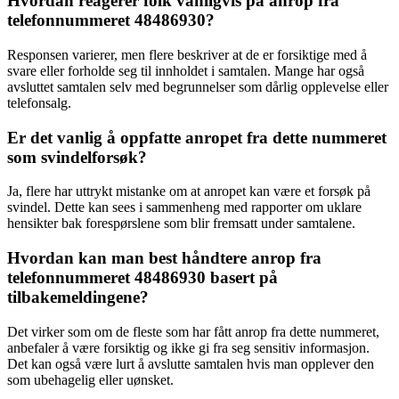
Hvordan reagerer folk vanligvis på anrop fra
telefonnummeret 48486930?
Responsen varierer, men flere beskriver at de er forsiktige med å
svare eller forholde seg til innholdet i samtalen. Mange har også
avsluttet samtalen selv med begrunnelser som dårlig opplevelse eller
telefonsalg.
Er det vanlig å oppfatte anropet fra dette nummeret
som svindelforsøk?
Ja, flere har uttrykt mistanke om at anropet kan være et forsøk på
svindel. Dette kan sees i sammenheng med rapporter om uklare
hensikter bak forespørslene som blir fremsatt under samtalene.
Hvordan kan man best håndtere anrop fra
telefonnummeret 48486930 basert på
tilbakemeldingene?
Det virker som om de fleste som har fått anrop fra dette nummeret,
anbefaler å være forsiktig og ikke gi fra seg sensitiv informasjon.
Det kan også være lurt å avslutte samtalen hvis man opplever den
som ubehagelig eller uønsket.