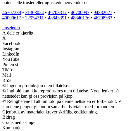
potensielle trusler eller uønskede henvendelser.
46707389
•
31308024
•
46708317
•
46700997
•
94832627
•
40000617
•
22954711
•
48843391
•
48840176
•
46708383
•
huseieren
Å dele er kjærlig
X
Facebook
Instagram
LinkedIn
YouTube
Pinterest
TikTok
Mail
RSS
© Ingen reproduksjon uten tillatelse.
© Innhold kan ikke reproduseres uten tillatelse. Noen lenker på
nettstedet kan gi oss provisjon på kjøp.
© Rettighetene til alt innhold på denne nettsiden er forbeholdt. Vi
kan tjene penger gjennom samarbeidsavtaler med forhandlere.
Gjenbruk av materialet krever skriftlig godkjenning.
Bidrag
Gratis nedlastinger
Kampanjer