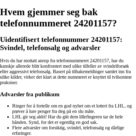
Hvem gjemmer seg bak
telefonnummeret 24201157?
Uidentifisert telefonnummer 24201157:
Svindel, telefonsalg og advarsler
Hvis du har mottatt anrop fra telefonnummeret 24201157, har du
kanskje allerede blitt konfrontert med ulike tilfeller av svindelforsøk
eller aggressivt telefonsalg. Basert på tilbakemeldinger samlet inn fra
ulike kilder, virker det klart at dette nummeret er knyttet til tvilsomme
praksiser.
Advarsler fra publikum
Ringer for å fortelle om en god nyhet om et lotteri fra LHL, og
prøver å lure penger fra deg på en slu måte.
LHL gir seg aldri! Har du gitt dem lillefingeren tar de hele
hånden. Synd, for det er egentlig en god sak.
Flere advarsler om forsiktig, svindel, telefonsalg og dårlige
erfaringer.