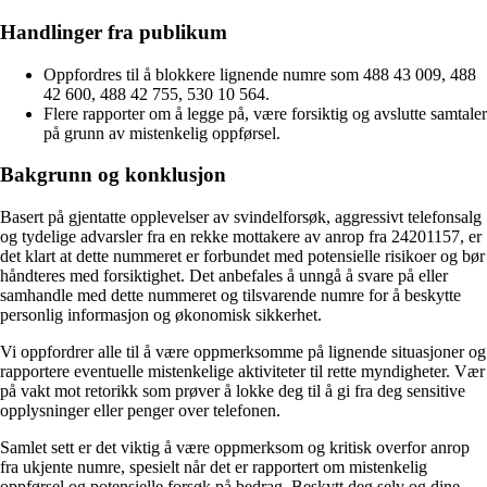
Handlinger fra publikum
Oppfordres til å blokkere lignende numre som 488 43 009, 488
42 600, 488 42 755, 530 10 564.
Flere rapporter om å legge på, være forsiktig og avslutte samtaler
på grunn av mistenkelig oppførsel.
Bakgrunn og konklusjon
Basert på gjentatte opplevelser av svindelforsøk, aggressivt telefonsalg
og tydelige advarsler fra en rekke mottakere av anrop fra 24201157, er
det klart at dette nummeret er forbundet med potensielle risikoer og bør
håndteres med forsiktighet. Det anbefales å unngå å svare på eller
samhandle med dette nummeret og tilsvarende numre for å beskytte
personlig informasjon og økonomisk sikkerhet.
Vi oppfordrer alle til å være oppmerksomme på lignende situasjoner og
rapportere eventuelle mistenkelige aktiviteter til rette myndigheter. Vær
på vakt mot retorikk som prøver å lokke deg til å gi fra deg sensitive
opplysninger eller penger over telefonen.
Samlet sett er det viktig å være oppmerksom og kritisk overfor anrop
fra ukjente numre, spesielt når det er rapportert om mistenkelig
oppførsel og potensielle forsøk på bedrag. Beskytt deg selv og dine