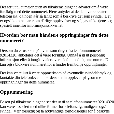
Det ser ut til at majoriteten av tilbakemeldingene advarer om å være
forsiktig med dette nummeret. Flere antyder at det kan være relatert til
telefonsalg, og noen går så langt som å beskrive det som svindel. Det
er også kommentarer om dårlige opplevelser og salg av ulike tjenester,
spesielt innenfor informasjonssikkerhet.
Hvordan bør man håndtere oppringninger fra dette
nummeret?
Dersom du er usikker på hvem som ringer fra telefonnummeret
92014320, anbefales det å være forsiktig. Unngå å gi ut personlig
informasjon eller å inngå avtaler over telefon med ukjente numre. Du
kan også blokkere nummeret for å hindre fremtidige oppringninger.
Det kan være lurt å være oppmerksom på eventuelle svindelforsøk og
kontakte din telefonleverandør dersom du opplever plagsomme
oppringninger fra dette nummeret.
Oppsummering
Basert på tilbakemeldingene ser det ut til at telefonnummeret 92014320
kan være assosiert med ulike former for telefonsalg, muligens også
svindel. Vær forsiktig og ta nødvendige forholdsregler for å beskytte