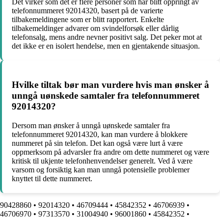
Det virker som det er flere personer som har blitt oppringt av
telefonnummeret 92014320, basert på de varierte
tilbakemeldingene som er blitt rapportert. Enkelte
tilbakemeldinger advarer om svindelforsøk eller dårlig
telefonsalg, mens andre nevner positivt salg. Det peker mot at
det ikke er en isolert hendelse, men en gjentakende situasjon.
Hvilke tiltak bør man vurdere hvis man ønsker å
unngå uønskede samtaler fra telefonnummeret
92014320?
Dersom man ønsker å unngå uønskede samtaler fra
telefonnummeret 92014320, kan man vurdere å blokkere
nummeret på sin telefon. Det kan også være lurt å være
oppmerksom på advarsler fra andre om dette nummeret og være
kritisk til ukjente telefonhenvendelser generelt. Ved å være
varsom og forsiktig kan man unngå potensielle problemer
knyttet til dette nummeret.
90428860
•
92014320
•
46709444
•
45842352
•
46706939
•
46706970
•
97313570
•
31004940
•
96001860
•
45842352
•