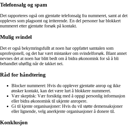
Telefonsalg og spam
Det rapporteres også om gjentatte telefonsalg fra nummeret, samt at det
oppleves som plagsomt og irriterende. En del personer har blokkert
nummeret etter gjentatte forsøk på kontakt.
Mulig svindel
Det er også bekymringsfullt at noen har oppfattet samtalen som
uprofesjonell, og det har vært mistanker om svindelforsøk. Blant annet
nevnes det at noen har blitt bedt om å bidra økonomisk for så å bli
behandlet uhøflig når de takket nei.
Råd for håndtering
Blocker nummeret: Hvis du opplever gjentatte anrop og ikke
ønsker kontakt, kan det være lurt å blokkere nummeret.
Vær skeptisk: Vær forsiktig med å oppgi personlig informasjon
eller bidra økonomisk til ukjente anropere.
Gi til kjente organisasjoner: Hvis du vil støtte demensaksjoner
eller lignende, velg anerkjente organisasjoner å donere til.
Konklusjon