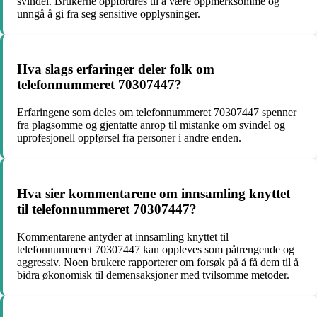
svindel. Brukerne oppfordres til å være oppmerksomme og
unngå å gi fra seg sensitive opplysninger.
Hva slags erfaringer deler folk om
telefonnummeret 70307447?
Erfaringene som deles om telefonnummeret 70307447 spenner
fra plagsomme og gjentatte anrop til mistanke om svindel og
uprofesjonell oppførsel fra personer i andre enden.
Hva sier kommentarene om innsamling knyttet
til telefonnummeret 70307447?
Kommentarene antyder at innsamling knyttet til
telefonnummeret 70307447 kan oppleves som påtrengende og
aggressiv. Noen brukere rapporterer om forsøk på å få dem til å
bidra økonomisk til demensaksjoner med tvilsomme metoder.