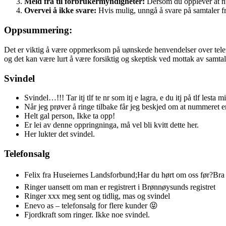
Meld fra til forbrukermyndigheter:
Dersom du opplever at numm
Overvei å ikke svare:
Hvis mulig, unngå å svare på samtaler fr
Oppsummering:
Det er viktig å være oppmerksom på uønskede henvendelser over telefo
og det kan være lurt å være forsiktig og skeptisk ved mottak av samtal
Svindel
Svindel…!!! Tar itj tlf te nr som itj e lagra, e du itj på tlf les
Når jeg prøver å ringe tilbake får jeg beskjed om at nummeret er
Helt gal person, Ikke ta opp!
Er lei av denne oppringninga, må vel bli kvitt dette her.
Her lukter det svindel.
Telefonsalg
Felix fra Huseiernes Landsforbund;Har du hørt om oss før?Bra 
Ringer uansett om man er registrert i Brønnøysunds registret
Ringer xxx meg sent og tidlig, mas og svindel
Enevo as – telefonsalg for flere kunder 😝
Fjordkraft som ringer. Ikke noe svindel.