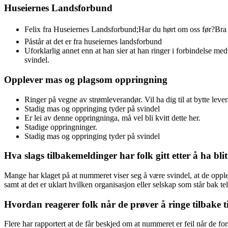
Huseiernes Landsforbund
Felix fra Huseiernes Landsforbund;Har du hørt om oss før?Bra 
Påstår at det er fra huseiernes landsforbund
Uforklarlig annet enn at han sier at han ringer i forbindelse med 
svindel.
Opplever mas og plagsom oppringning
Ringer på vegne av strømleverandør. Vil ha dig til at bytte leve
Stadig mas og oppringing tyder på svindel
Er lei av denne oppringninga, må vel bli kvitt dette her.
Stadige oppringninger.
Stadig mas og oppringing tyder på svindel
Hva slags tilbakemeldinger har folk gitt etter å ha b
Mange har klaget på at nummeret viser seg å være svindel, at de opplev
samt at det er uklart hvilken organisasjon eller selskap som står bak
Hvordan reagerer folk når de prøver å ringe tilbake 
Flere har rapportert at de får beskjed om at nummeret er feil når de fo