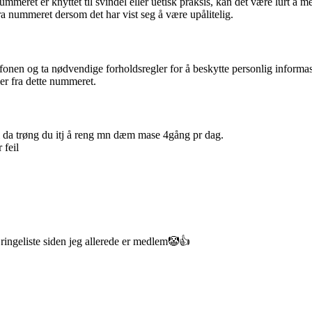
eret er knyttet til svindel eller uetisk praksis, kan det være lurt å me
a nummeret dersom det har vist seg å være upålitelig.
nen og ta nødvendige forholdsregler for å beskytte personlig informas
er fra dette nummeret.
ta mi da trøng du itj å reng mn dæm mase 4gång pr dag.
 feil
ringeliste siden jeg allerede er medlem🤡👍