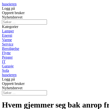
huseieren
Logg på
Opprett bruker
Nyhetsbrevet
Kategorier
Lamper
Energi
Varme
Service
Beroligelse
Flytte
Penger
IT
Garasje
Sofa
huseieren
Logg på
Opprett bruker
Nyhetsbrevet
Hvem gjemmer seg bak anrop f