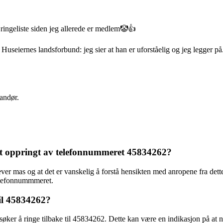
ringeliste siden jeg allerede er medlem🤡👍
Huseiernes landsforbund: jeg sier at han er uforståelig og jeg legger på. 
randør.
litt oppringt av telefonnummeret 45834262?
er mas og at det er vanskelig å forstå hensikten med anropene fra dette
 telefonnummmeret.
til 45834262?
rsøker å ringe tilbake til 45834262. Dette kan være en indikasjon på at n