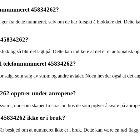
lefonnummeret 45834262?
er fra dette nummeret, selv om de har forsøkt å blokkere det. Dette ka
a 45834262?
klikk og så blir det lagt på. Dette kan indikere at det er et automatisk
til telefonnummeret 45834262?
r for salg, som salg av strøm og andre avtaler. Noen hevder også at det
4262 opptrer under anropene?
 svarer, noe som skaper frustrasjon hos de som prøver å svare på anrop
45834262 ikke er i bruk?
n får beskjed om at nummeret ikke er i bruk. Dette kan være en rød flag