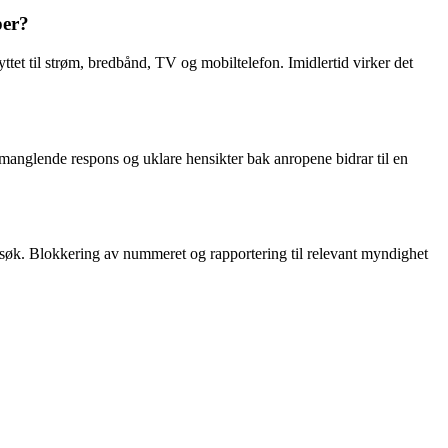
per?
et til strøm, bredbånd, TV og mobiltelefon. Imidlertid virker det
anglende respons og uklare hensikter bak anropene bidrar til en
rsøk. Blokkering av nummeret og rapportering til relevant myndighet