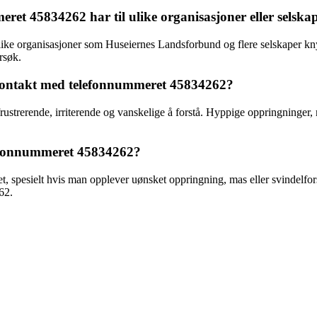
ret 45834262 har til ulike organisasjoner eller selska
ike organisasjoner som Huseiernes Landsforbund og flere selskaper knytt
rsøk.
 kontakt med telefonnummeret 45834262?
rerende, irriterende og vanskelige å forstå. Hyppige oppringninger, m
lefonnummeret 45834262?
et, spesielt hvis man opplever uønsket oppringning, mas eller svindelfo
62.