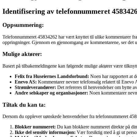
Identifisering av telefonnummeret 458342
Oppsummering:
Telefonnummeret 45834262 har vært knyttet til ulike kommentarer fra 
oppringninger. Gjennom en gjennomgang av kommentarene, ser det ut ti
Mulige aktører:
Basert på tilbakemeldingene kan følgende mulige aktører være tilkny
Felix fra Huseiernes Landsforbund:
Noen har rapportert at d
Enevo AS:
Kommentarer nevner telefonsalg relatert til Enevo 
Strømleverandører:
Det refereres til henvendelser om bytte a
Andre selskaper og organisasjoner:
Noen kommentarer nevner 
Tiltak du kan ta:
Dersom du opplever uønskede henvendelser fra telefonnummeret 45834
Blokker nummeret:
Du kan blokkere nummeret direkte på din t
Ikke del sensitiv informasjon:
Vær forsiktig med å gi ut perso