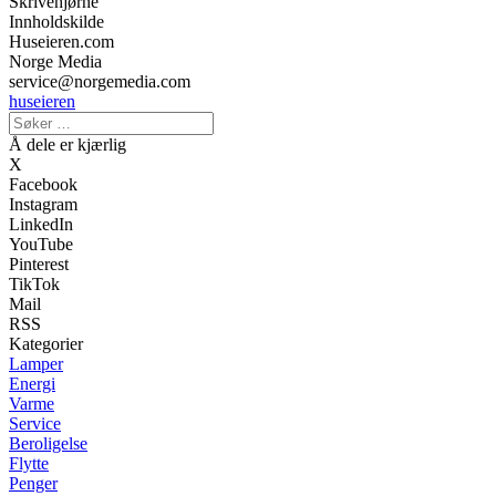
Skrivehjørne
Innholdskilde
Huseieren.com
Norge Media
service@norgemedia.com
huseieren
Å dele er kjærlig
X
Facebook
Instagram
LinkedIn
YouTube
Pinterest
TikTok
Mail
RSS
Kategorier
Lamper
Energi
Varme
Service
Beroligelse
Flytte
Penger