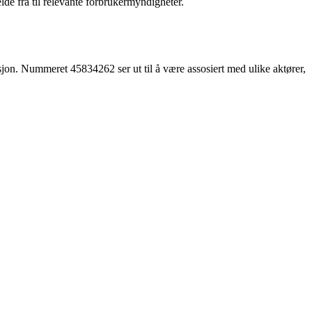
lde fra til relevante forbrukermyndigheter.
jon. Nummeret 45834262 ser ut til å være assosiert med ulike aktører,