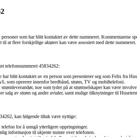
62
personer som har blitt kontaktet av dette nummeret. Kommentarene spen
l at flere forskjellige aktører kan være assosiert med dette nummeret.
ttet telefonnummeret 45834262:
e har blitt kontaktet av en person som presenterer seg som Felix fra H
AS, som opererer innenfor bredbånd, strøm, TV og mobiltelefoni.
v strømleverandør, noe som tyder på at strømselskaper kan være involver
salg av strøm og andre avtaler, samt mulige tilknytninger til Huseier
262, kan følgende tiltak være nyttige:
elefon for å unngå ytterligere oppringninger.
nlig informasjon til ukjente numre over telefonen.