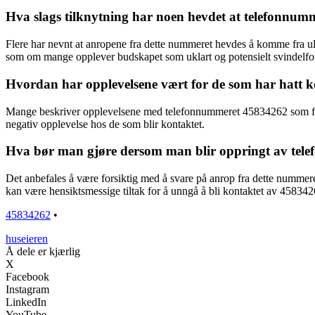
Hva slags tilknytning har noen hevdet at telefonnumme
Flere har nevnt at anropene fra dette nummeret hevdes å komme fra ul
som om mange opplever budskapet som uklart og potensielt svindelfo
Hvordan har opplevelsene vært for de som har hatt
Mange beskriver opplevelsene med telefonnummeret 45834262 som frust
negativ opplevelse hos de som blir kontaktet.
Hva bør man gjøre dersom man blir oppringt av te
Det anbefales å være forsiktig med å svare på anrop fra dette nummer
kan være hensiktsmessige tiltak for å unngå å bli kontaktet av 458342
45834262
•
huseieren
Å dele er kjærlig
X
Facebook
Instagram
LinkedIn
YouTube