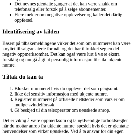
Det nevnes gjentatte ganger at det kan være snakk om
telefonsalg eller forsøk på å selge abonnementer.
Flere melder om negative opplevelser og kaller det dårlig
oppførsel.
Identifisering av kilden
Basert på tilbakemeldingene virker det som om nummeret kan være
knyttet til salgsrelaterte formål, og det har tiltrukket seg en del
negativ oppmerksomhet. Det kan også være lurt å være ekstra
forsiktig og unngå å gi ut personlig informasjon til slike ukjente
numre.
Tiltak du kan ta
Blokker nummeret hvis du opplever det som plagsomt.
Ikke del sensitiv informasjon med ukjente numre.
Registrer nummeret på offisielle nettsteder som varsler om
mulige svindelforsøk.
Gi beskjed til din teleoperatør om uønskede anrop.
Det er viktig å være oppmerksom og ta nødvendige forholdsregler
når du mottar anrop fra ukjente numre, spesielt hvis det er gjentatte
henvendelser som virker uønskede. Ved å ta ansvar for din egen