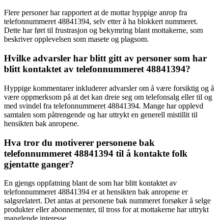
Flere personer har rapportert at de mottar hyppige anrop fra
telefonnummeret 48841394, selv etter å ha blokkert nummeret.
Dette har ført til frustrasjon og bekymring blant mottakerne, som
beskriver opplevelsen som masete og plagsom.
Hvilke advarsler har blitt gitt av personer som har
blitt kontaktet av telefonnummeret 48841394?
Hyppige kommentarer inkluderer advarsler om å være forsiktig og å
være oppmerksom på at det kan dreie seg om telefonsalg eller til og
med svindel fra telefonnummeret 48841394. Mange har opplevd
samtalen som påtrengende og har uttrykt en generell mistillit til
hensikten bak anropene.
Hva tror du motiverer personene bak
telefonnummeret 48841394 til å kontakte folk
gjentatte ganger?
En gjengs oppfatning blant de som har blitt kontaktet av
telefonnummeret 48841394 er at hensikten bak anropene er
salgsrelatert. Det antas at personene bak nummeret forsøker å selge
produkter eller abonnementer, til tross for at mottakerne har uttrykt
manglende interesse.