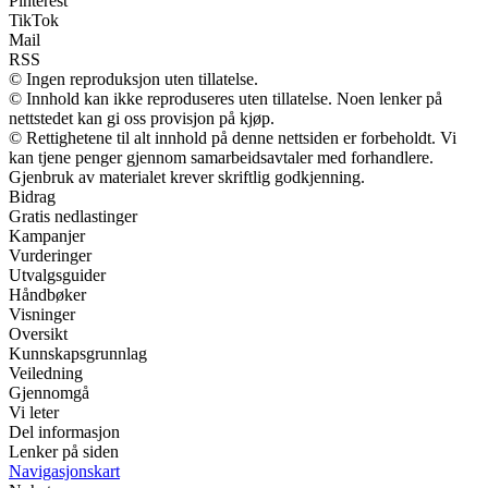
Pinterest
TikTok
Mail
RSS
© Ingen reproduksjon uten tillatelse.
© Innhold kan ikke reproduseres uten tillatelse. Noen lenker på
nettstedet kan gi oss provisjon på kjøp.
© Rettighetene til alt innhold på denne nettsiden er forbeholdt. Vi
kan tjene penger gjennom samarbeidsavtaler med forhandlere.
Gjenbruk av materialet krever skriftlig godkjenning.
Bidrag
Gratis nedlastinger
Kampanjer
Vurderinger
Utvalgsguider
Håndbøker
Visninger
Oversikt
Kunnskapsgrunnlag
Veiledning
Gjennomgå
Vi leter
Del informasjon
Lenker på siden
Navigasjonskart