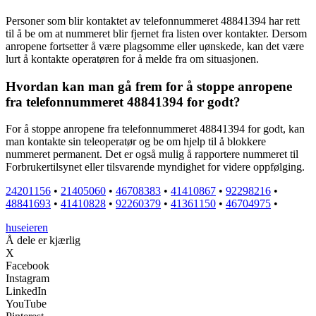
Personer som blir kontaktet av telefonnummeret 48841394 har rett
til å be om at nummeret blir fjernet fra listen over kontakter. Dersom
anropene fortsetter å være plagsomme eller uønskede, kan det være
lurt å kontakte operatøren for å melde fra om situasjonen.
Hvordan kan man gå frem for å stoppe anropene
fra telefonnummeret 48841394 for godt?
For å stoppe anropene fra telefonnummeret 48841394 for godt, kan
man kontakte sin teleoperatør og be om hjelp til å blokkere
nummeret permanent. Det er også mulig å rapportere nummeret til
Forbrukertilsynet eller tilsvarende myndighet for videre oppfølging.
24201156
•
21405060
•
46708383
•
41410867
•
92298216
•
48841693
•
41410828
•
92260379
•
41361150
•
46704975
•
huseieren
Å dele er kjærlig
X
Facebook
Instagram
LinkedIn
YouTube