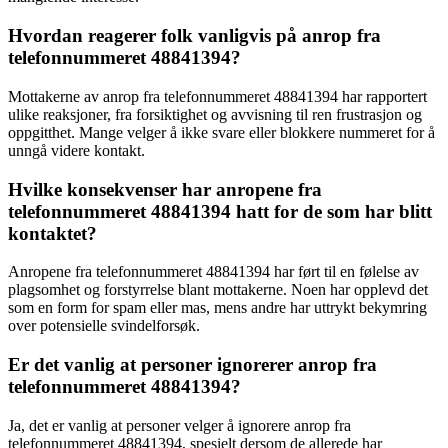
Hvordan reagerer folk vanligvis på anrop fra
telefonnummeret 48841394?
Mottakerne av anrop fra telefonnummeret 48841394 har rapportert
ulike reaksjoner, fra forsiktighet og avvisning til ren frustrasjon og
oppgitthet. Mange velger å ikke svare eller blokkere nummeret for å
unngå videre kontakt.
Hvilke konsekvenser har anropene fra
telefonnummeret 48841394 hatt for de som har blitt
kontaktet?
Anropene fra telefonnummeret 48841394 har ført til en følelse av
plagsomhet og forstyrrelse blant mottakerne. Noen har opplevd det
som en form for spam eller mas, mens andre har uttrykt bekymring
over potensielle svindelforsøk.
Er det vanlig at personer ignorerer anrop fra
telefonnummeret 48841394?
Ja, det er vanlig at personer velger å ignorere anrop fra
telefonnummeret 48841394, spesielt dersom de allerede har