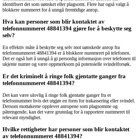
identifisert det som uønsket eller plagsomt. Flere har også valgt å
blokkere nummeret for å unngå fremtidige anrop.
Hva kan personer som blir kontaktet av
telefonnummeret 48841394 gjøre for å beskytte seg
selv?
En effektiv måte å beskytte seg selv mot uønskede anrop fra
telefonnummeret 48841394 er å blokkere nummeret på telefonen.
Det er også lurt å unngå å gi personlig informasjon over telefonen til
ukjente numre og være oppmerksom på potensielle svindelforsøk.
Er det kriminelt å ringe folk gjentatte ganger fra
telefonnummeret 48841394?
Det kan være ulovlig å ringe folk gjentatte ganger fra et
telefonnummer hvis det utgjør en form for trakassering eller svindel.
Dersom mottakerne opplever anropene som plagsomme og
påtrengende, kan det være grunnlag for å rapportere nummeret til
relevant myndighet.
Hvilke rettigheter har personer som blir kontaktet
av telefonnummeret 48841394?