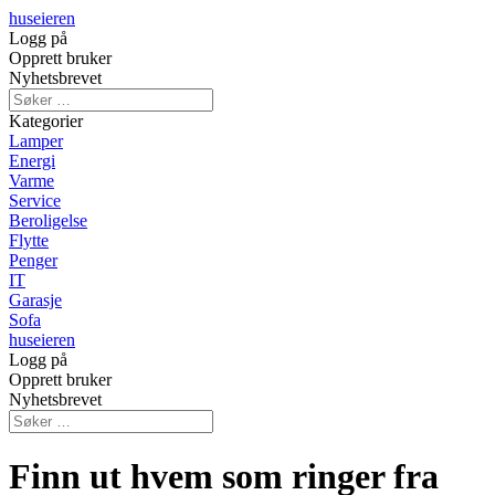
huseieren
Logg på
Opprett bruker
Nyhetsbrevet
Kategorier
Lamper
Energi
Varme
Service
Beroligelse
Flytte
Penger
IT
Garasje
Sofa
huseieren
Logg på
Opprett bruker
Nyhetsbrevet
Finn ut hvem som ringer fra