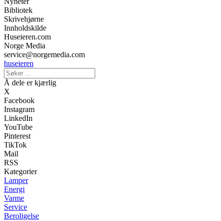
Nyheter
Bibliotek
Skrivehjørne
Innholdskilde
Huseieren.com
Norge Media
service@norgemedia.com
huseieren
Å dele er kjærlig
X
Facebook
Instagram
LinkedIn
YouTube
Pinterest
TikTok
Mail
RSS
Kategorier
Lamper
Energi
Varme
Service
Beroligelse