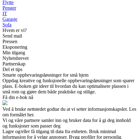
Flytte
Penger
IT
Garasje
Sofa
Hvem er vi?
Send mail
Pressen
Eksponering
Min tilgang
Nyhetsbrevet
Partnerskap
Del et tips
Smarte oppbevaringsløsninger for små hjem
Oppdag kreative og funksjonelle oppbevaringsløsninger som sparer
plass. E-boken gir ideer til hvordan du kan optimalisere plassen i
små rom og gjøre dem både praktiske og stilige.
Få din e-bok nå
Ved å bruke nettstedet godtar du at vi setter informasjonskapsler. Les
om formålet her.
Vi og våre partnere samler inn og bruker data for å gi deg innhold
og funksjoner som passer deg
Lagre og/eller få tilgang til data fra enheten. Bruk minimal
informasjon for å velge annonser. Bygg profiler for personlig