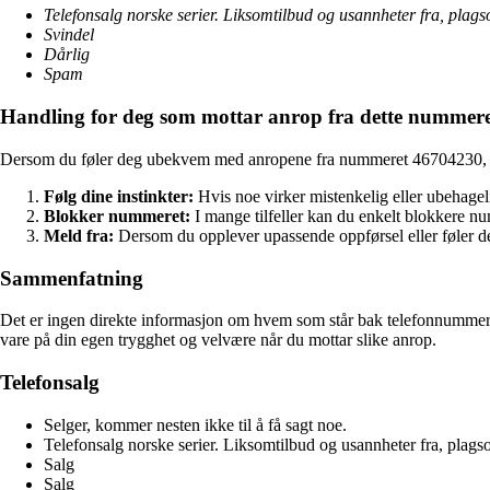
Telefonsalg norske serier. Liksomtilbud og usannheter fra, plags
Svindel
Dårlig
Spam
Handling for deg som mottar anrop fra dette nummer
Dersom du føler deg ubekvem med anropene fra nummeret 46704230, kan
Følg dine instinkter:
Hvis noe virker mistenkelig eller ubehagelig
Blokker nummeret:
I mange tilfeller kan du enkelt blokkere nu
Meld fra:
Dersom du opplever upassende oppførsel eller føler deg
Sammenfatning
Det er ingen direkte informasjon om hvem som står bak telefonnummeret 4
vare på din egen trygghet og velvære når du mottar slike anrop.
Telefonsalg
Selger, kommer nesten ikke til å få sagt noe.
Telefonsalg norske serier. Liksomtilbud og usannheter fra, plags
Salg
Salg