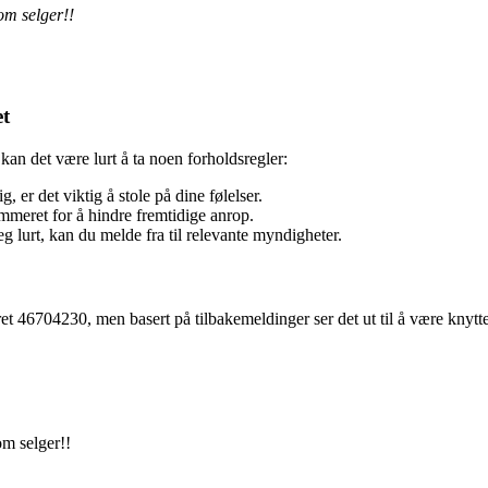
om selger!!
et
 det være lurt å ta noen forholdsregler:
, er det viktig å stole på dine følelser.
mmeret for å hindre fremtidige anrop.
 lurt, kan du melde fra til relevante myndigheter.
6704230, men basert på tilbakemeldinger ser det ut til å være knyttet ti
om selger!!