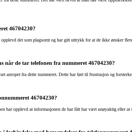
eret 46704230?
r opplevd det som plagsomt og har gitt uttrykk for at de ikke ønsker fle
s når de tar telefonen fra nummeret 46704230?
rt anropet fra dette nummeret. Dette har ført til frustrasjon og forste
lefonnummeret 46704230?
n har opplevd at informasjonen de har fått har vært unøyaktig eller at se