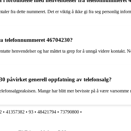
 ta i forbindelse med henvendelser fra telefonnummeret
mtaler fra dette nummeret. Det er viktig å ikke gi fra seg personlig inf
fra telefonnummeret 46704230?
ntatte henvendelser og har måttet ta grep for å unngå videre kontakt. 
0 påvirket generell oppfatning av telefonsalg?
ot telefonsalgpraksisen. Mange har blitt mer bevisste på å være varsomme 
2
•
41357382
•
93
•
48421794
•
73790800
•