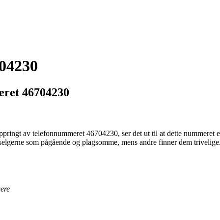
704230
meret 46704230
ppringt av telefonnummeret 46704230, ser det ut til at dette nummeret er
r selgerne som pågående og plagsomme, mens andre finner dem trivelige. 
gere