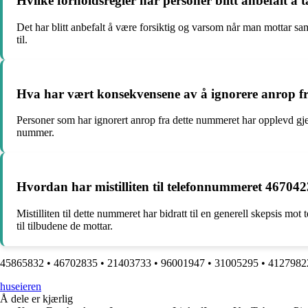
Hvilke forholdsregler har personer blitt anbefalt å
Det har blitt anbefalt å være forsiktig og varsom når man mottar sa
til.
Hva har vært konsekvensene av å ignorere anrop 
Personer som har ignorert anrop fra dette nummeret har opplevd gje
nummer.
Hvordan har mistilliten til telefonnummeret 4670423
Mistilliten til dette nummeret har bidratt til en generell skepsis m
til tilbudene de mottar.
45865832
•
46702835
•
21403733
•
96001947
•
31005295
•
4127982
huseieren
Å dele er kjærlig