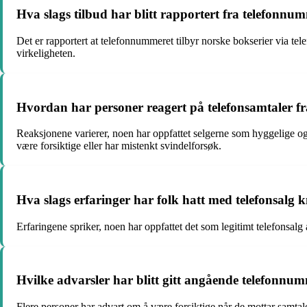
Hva slags tilbud har blitt rapportert fra telefonn
Det er rapportert at telefonnummeret tilbyr norske bokserier via te
virkeligheten.
Hvordan har personer reagert på telefonsamtaler 
Reaksjonene varierer, noen har oppfattet selgerne som hyggelige og 
være forsiktige eller har mistenkt svindelforsøk.
Hva slags erfaringer har folk hatt med telefonsalg
Erfaringene spriker, noen har oppfattet det som legitimt telefonsalg
Hvilke advarsler har blitt gitt angående telefonn
Flere personer har advart om å være forsiktige når de mottar samta