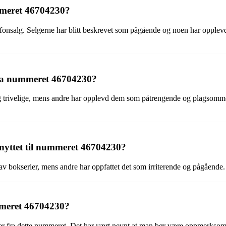
ummeret 46704230?
lefonsalg. Selgerne har blitt beskrevet som pågående og noen har opplev
fra nummeret 46704230?
trivelige, mens andre har opplevd dem som påtrengende og plagsomme. De
 knyttet til nummeret 46704230?
 av bokserier, mens andre har oppfattet det som irriterende og pågående. 
ummeret 46704230?
ler fra dette nummeret. Det har vært nevnt at man bør være oppmerksom 