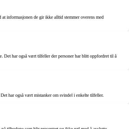
d at informasjonen de gir ikke alltid stemmer overens med
t har også vært tilfeller der personer har blitt oppfordret til å
Det har også vært mistanker om svindel i enkelte tilfeller.
på tilbudene som blir presentert og ikke nøl med å avslutte