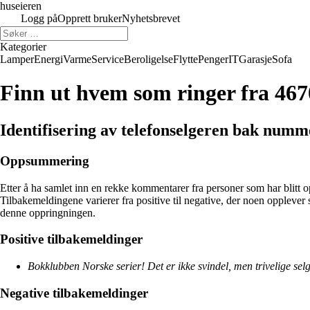
huseieren
Logg på
Opprett bruker
Nyhetsbrevet
Kategorier
Lamper
Energi
Varme
Service
Beroligelse
Flytte
Penger
IT
Garasje
Sofa
Finn ut hvem som ringer fra 46
Identifisering av telefonselgeren bak num
Oppsummering
Etter å ha samlet inn en rekke kommentarer fra personer som har blitt o
Tilbakemeldingene varierer fra positive til negative, der noen oppleve
denne oppringningen.
Positive tilbakemeldinger
Bokklubben Norske serier! Det er ikke svindel, men trivelige sel
Negative tilbakemeldinger