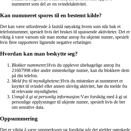
nummeret som del av en svindelaktivitet.
Kan nummeret spores til en bestemt kilde?
Det kan være utfordrende å fastslå nøyaktig hvem som står bak et
telefonnummer, spesielt hvis det brukes til upassende aktiviteter. Det er
viktig å være varsom når man mottar anrop fra ukjente numre, spesielt
hvis flere rapporterer lignende negative erfaringer.
Hvordan kan man beskytte seg?
Blokker nummeret:
Hvis du opplever ubehagelige anrop fra
21607998 eller andre mistenkelige numre, kan du blokkere dem
på din telefon.
Meld fra til myndighetene:
Hvis du mistenker at nummeret er
knyttet til svindel eller annen ulovlig aktivitet, bør du melde fra
til relevante myndigheter.
Unngå å gi ut personlig informasjon:
Vær forsiktig med å gi ut
personlige opplysninger til ukjente numre, spesielt hvis de ber
om sensitive data.
Oppsummering
Det er viktig å være oppmerksom og forsiktig når det gjelder uønskede