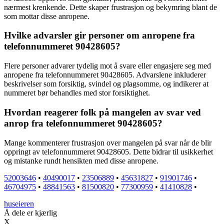
nærmest krenkende. Dette skaper frustrasjon og bekymring blant de
som mottar disse anropene.
Hvilke advarsler gir personer om anropene fra
telefonnummeret 90428605?
Flere personer advarer tydelig mot å svare eller engasjere seg med
anropene fra telefonnummeret 90428605. Advarslene inkluderer
beskrivelser som forsiktig, svindel og plagsomme, og indikerer at
nummeret bør behandles med stor forsiktighet.
Hvordan reagerer folk på mangelen av svar ved
anrop fra telefonnummeret 90428605?
Mange kommenterer frustrasjon over mangelen på svar når de blir
oppringt av telefonnummeret 90428605. Dette bidrar til usikkerhet
og mistanke rundt hensikten med disse anropene.
52003646
•
40490017
•
23506889
•
45631827
•
91901746
•
46704975
•
48841563
•
81500820
•
77300959
•
41410828
•
huseieren
Å dele er kjærlig
X