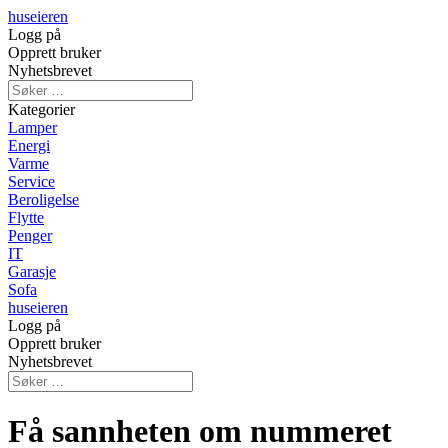
huseieren
Logg på
Opprett bruker
Nyhetsbrevet
Kategorier
Lamper
Energi
Varme
Service
Beroligelse
Flytte
Penger
IT
Garasje
Sofa
huseieren
Logg på
Opprett bruker
Nyhetsbrevet
Få sannheten om nummeret