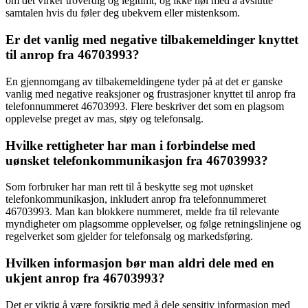
om det virker troverdig og legitimt, og ikke nøl med å avslutte
samtalen hvis du føler deg ubekvem eller mistenksom.
Er det vanlig med negative tilbakemeldinger knyttet
til anrop fra 46703993?
En gjennomgang av tilbakemeldingene tyder på at det er ganske
vanlig med negative reaksjoner og frustrasjoner knyttet til anrop fra
telefonnummeret 46703993. Flere beskriver det som en plagsom
opplevelse preget av mas, støy og telefonsalg.
Hvilke rettigheter har man i forbindelse med
uønsket telefonkommunikasjon fra 46703993?
Som forbruker har man rett til å beskytte seg mot uønsket
telefonkommunikasjon, inkludert anrop fra telefonnummeret
46703993. Man kan blokkere nummeret, melde fra til relevante
myndigheter om plagsomme opplevelser, og følge retningslinjene og
regelverket som gjelder for telefonsalg og markedsføring.
Hvilken informasjon bør man aldri dele med en
ukjent anrop fra 46703993?
Det er viktig å være forsiktig med å dele sensitiv informasjon med