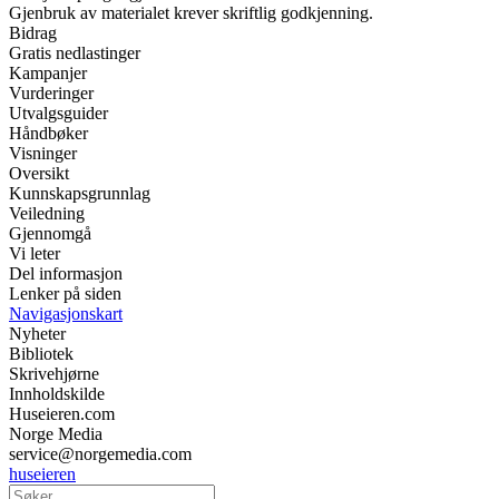
Gjenbruk av materialet krever skriftlig godkjenning.
Bidrag
Gratis nedlastinger
Kampanjer
Vurderinger
Utvalgsguider
Håndbøker
Visninger
Oversikt
Kunnskapsgrunnlag
Veiledning
Gjennomgå
Vi leter
Del informasjon
Lenker på siden
Navigasjonskart
Nyheter
Bibliotek
Skrivehjørne
Innholdskilde
Huseieren.com
Norge Media
service@norgemedia.com
huseieren