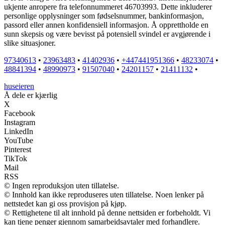
ukjente anropere fra telefonnummeret 46703993. Dette inkluderer
personlige opplysninger som fødselsnummer, bankinformasjon,
passord eller annen konfidensiell informasjon. Å opprettholde en
sunn skepsis og være bevisst på potensiell svindel er avgjørende i
slike situasjoner.
97340613
•
23963483
•
41402936
•
+447441951366
•
48233074
•
48841394
•
48990973
•
91507040
•
24201157
•
21411132
•
huseieren
Å dele er kjærlig
X
Facebook
Instagram
LinkedIn
YouTube
Pinterest
TikTok
Mail
RSS
© Ingen reproduksjon uten tillatelse.
© Innhold kan ikke reproduseres uten tillatelse. Noen lenker på
nettstedet kan gi oss provisjon på kjøp.
© Rettighetene til alt innhold på denne nettsiden er forbeholdt. Vi
kan tjene penger gjennom samarbeidsavtaler med forhandlere.