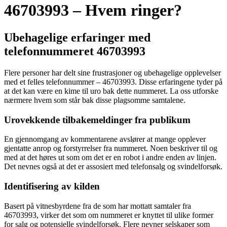
46703993 – Hvem ringer?
Ubehagelige erfaringer med
telefonnummeret 46703993
Flere personer har delt sine frustrasjoner og ubehagelige opplevelser
med et felles telefonnummer – 46703993. Disse erfaringene tyder på
at det kan være en kime til uro bak dette nummeret. La oss utforske
nærmere hvem som står bak disse plagsomme samtalene.
Urovekkende tilbakemeldinger fra publikum
En gjennomgang av kommentarene avslører at mange opplever
gjentatte anrop og forstyrrelser fra nummeret. Noen beskriver til og
med at det høres ut som om det er en robot i andre enden av linjen.
Det nevnes også at det er assosiert med telefonsalg og svindelforsøk.
Identifisering av kilden
Basert på vitnesbyrdene fra de som har mottatt samtaler fra
46703993, virker det som om nummeret er knyttet til ulike former
for salg og potensielle svindelforsøk. Flere nevner selskaper som