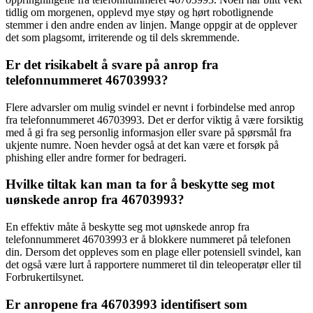
tidlig om morgenen, opplevd mye støy og hørt robotlignende
stemmer i den andre enden av linjen. Mange oppgir at de opplever
det som plagsomt, irriterende og til dels skremmende.
Er det risikabelt å svare på anrop fra
telefonnummeret 46703993?
Flere advarsler om mulig svindel er nevnt i forbindelse med anrop
fra telefonnummeret 46703993. Det er derfor viktig å være forsiktig
med å gi fra seg personlig informasjon eller svare på spørsmål fra
ukjente numre. Noen hevder også at det kan være et forsøk på
phishing eller andre former for bedrageri.
Hvilke tiltak kan man ta for å beskytte seg mot
uønskede anrop fra 46703993?
En effektiv måte å beskytte seg mot uønskede anrop fra
telefonnummeret 46703993 er å blokkere nummeret på telefonen
din. Dersom det oppleves som en plage eller potensiell svindel, kan
det også være lurt å rapportere nummeret til din teleoperatør eller til
Forbrukertilsynet.
Er anropene fra 46703993 identifisert som