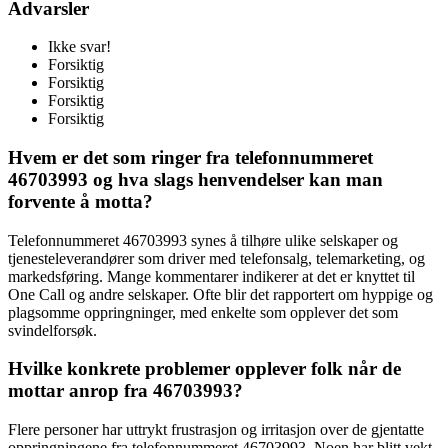
Advarsler
Ikke svar!
Forsiktig
Forsiktig
Forsiktig
Forsiktig
Hvem er det som ringer fra telefonnummeret
46703993 og hva slags henvendelser kan man
forvente å motta?
Telefonnummeret 46703993 synes å tilhøre ulike selskaper og
tjenesteleverandører som driver med telefonsalg, telemarketing, og
markedsføring. Mange kommentarer indikerer at det er knyttet til
One Call og andre selskaper. Ofte blir det rapportert om hyppige og
plagsomme oppringninger, med enkelte som opplever det som
svindelforsøk.
Hvilke konkrete problemer opplever folk når de
mottar anrop fra 46703993?
Flere personer har uttrykt frustrasjon og irritasjon over de gjentatte
oppringningene fra telefonnummeret 46703993. Noen har blitt vekt