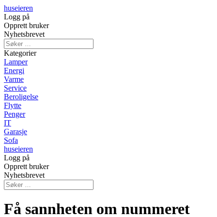
huseieren
Logg på
Opprett bruker
Nyhetsbrevet
Kategorier
Lamper
Energi
Varme
Service
Beroligelse
Flytte
Penger
IT
Garasje
Sofa
huseieren
Logg på
Opprett bruker
Nyhetsbrevet
Få sannheten om nummeret