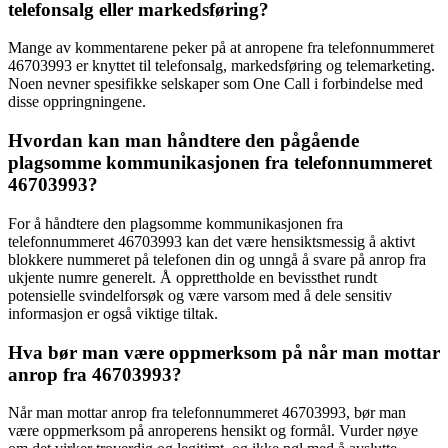
telefonsalg eller markedsføring?
Mange av kommentarene peker på at anropene fra telefonnummeret
46703993 er knyttet til telefonsalg, markedsføring og telemarketing.
Noen nevner spesifikke selskaper som One Call i forbindelse med
disse oppringningene.
Hvordan kan man håndtere den pågående
plagsomme kommunikasjonen fra telefonnummeret
46703993?
For å håndtere den plagsomme kommunikasjonen fra
telefonnummeret 46703993 kan det være hensiktsmessig å aktivt
blokkere nummeret på telefonen din og unngå å svare på anrop fra
ukjente numre generelt. Å opprettholde en bevissthet rundt
potensielle svindelforsøk og være varsom med å dele sensitiv
informasjon er også viktige tiltak.
Hva bør man være oppmerksom på når man mottar
anrop fra 46703993?
Når man mottar anrop fra telefonnummeret 46703993, bør man
være oppmerksom på anroperens hensikt og formål. Vurder nøye