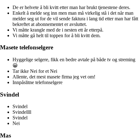
De er helvete å bli kvitt etter man har brukt tjenestene deres.
Enkelt å melde seg inn men man må virkelig stå i det når man
melder seg ut for de vil sende faktura i lang tid etter man har fått
bekreftet at abonnementet er avsluttet.
Vi måtte krangle med de i nesten ett år etterpå.
Vi måtte gå helt til toppen for å bli kvitt dem.
Masete telefonselgere
Hyggelige selgere, fikk en bedre avtale på både tv og streming
😀
Tar ikke Nei for et Nei
Allente, det mest masete firma jeg vet om!
Innpåslitne telefonselgere
Svindel
Svindel
Svindellll
Svindel
Nei
Mas