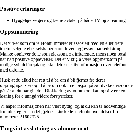
Positive erfaringer
Hyggelige selgere og bedre avtaler på både TV og streaming.
Oppsummering
Det virker som om telefonnummeret er assosiert med en eller flere
telefonselgere eller selskaper som driver aggressiv markedsføring.
Mange opplever dette som plagsomt og irriterende, mens noen også
har hatt positive opplevelser. Det er viktig å være oppmerksom på
mulige svindelforsøk og ikke dele sensitiv informasjon over telefonen
med ukjente.
Husk at du alltid har rett til å be om å bli fjernet fra deres
oppringingslister og til å be om dokumentasjon på samtykke dersom de
påstår at du har gitt det. Blokkering av nummeret kan også være en
løsning for å unngå videre forstyrrelser.
Vi håper informasjonen har vært nyttig, og at du kan ta nødvendige
forholdsregler når det gjelder uønskede telefonhenvendelser fra
nummeret 21607925.
Tungvint avslutning av abonnement