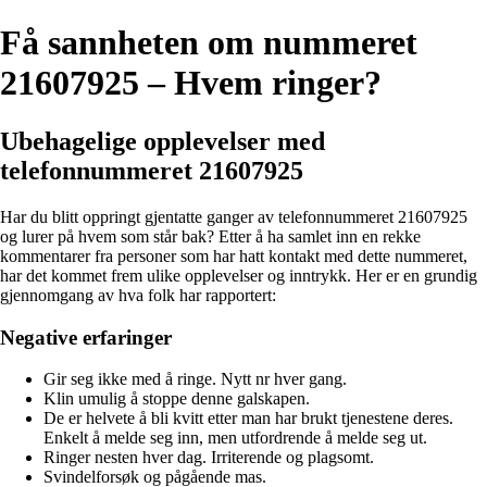
Få sannheten om nummeret
21607925 – Hvem ringer?
Ubehagelige opplevelser med
telefonnummeret 21607925
Har du blitt oppringt gjentatte ganger av telefonnummeret 21607925
og lurer på hvem som står bak? Etter å ha samlet inn en rekke
kommentarer fra personer som har hatt kontakt med dette nummeret,
har det kommet frem ulike opplevelser og inntrykk. Her er en grundig
gjennomgang av hva folk har rapportert:
Negative erfaringer
Gir seg ikke med å ringe. Nytt nr hver gang.
Klin umulig å stoppe denne galskapen.
De er helvete å bli kvitt etter man har brukt tjenestene deres.
Enkelt å melde seg inn, men utfordrende å melde seg ut.
Ringer nesten hver dag. Irriterende og plagsomt.
Svindelforsøk og pågående mas.