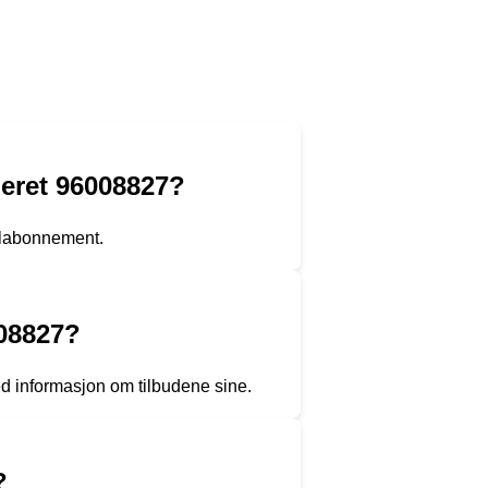
eret 96008827?
ilabonnement.
008827?
d informasjon om tilbudene sine.
?