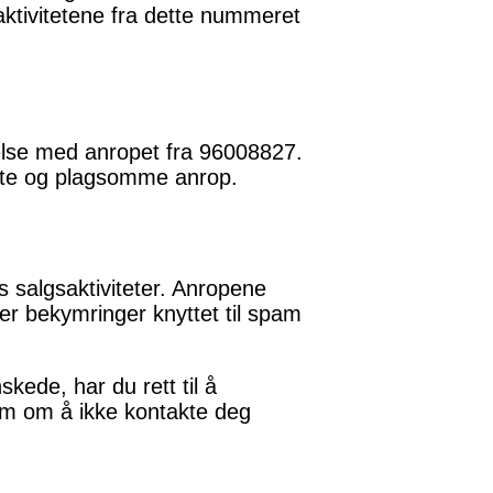
saktivitetene fra dette nummeret
else med anropet fra 96008827.
ente og plagsomme anrop.
es salgsaktiviteter. Anropene
r bekymringer knyttet til spam
ede, har du rett til å
em om å ikke kontakte deg