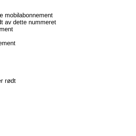
elge mobilabonnement
ødt av dette nummeret
ement
nement
r rødt