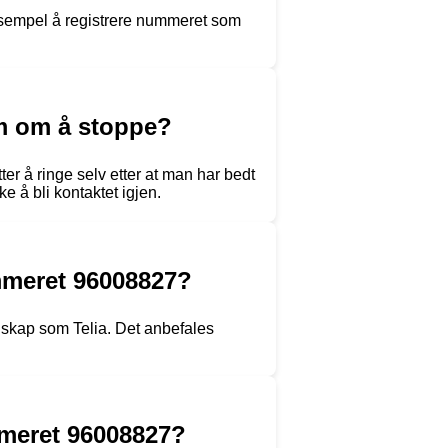
eksempel å registrere nummeret som
em om å stoppe?
ter å ringe selv etter at man har bedt
 å bli kontaktet igjen.
ummeret 96008827?
selskap som Telia. Det anbefales
meret 96008827?