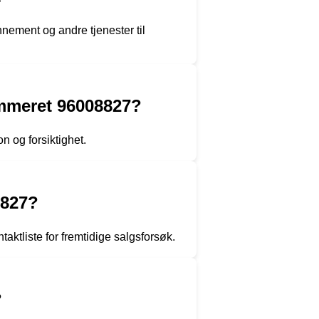
nement og andre tjenester til
ummeret 96008827?
n og forsiktighet.
8827?
aktliste for fremtidige salgsforsøk.
?