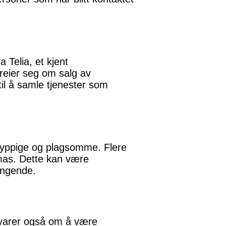
 Telia, et kjent
reier seg om salg av
il å samle tjenester som
 hyppige og plagsomme. Flere
mas. Dette kan være
engende.
advarer også om å være