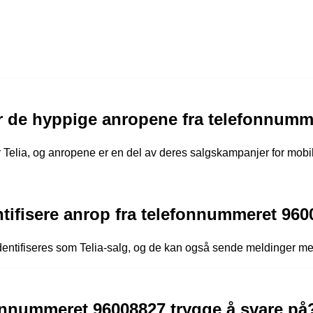
r de hyppige anropene fra telefonnumm
 Telia, og anropene er en del av deres salgskampanjer for mob
tifisere anrop fra telefonnummeret 96
dentifiseres som Telia-salg, og de kan også sende meldinger me
onnummeret 96008827 trygge å svare på