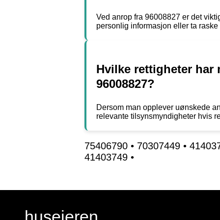
Ved anrop fra 96008827 er det vikti
personlig informasjon eller ta raske
Hvilke rettigheter ha
96008827?
Dersom man opplever uønskede anrop f
relevante tilsynsmyndigheter hvis re
75406790
•
70307449
•
41403
41403749
•
huseieren