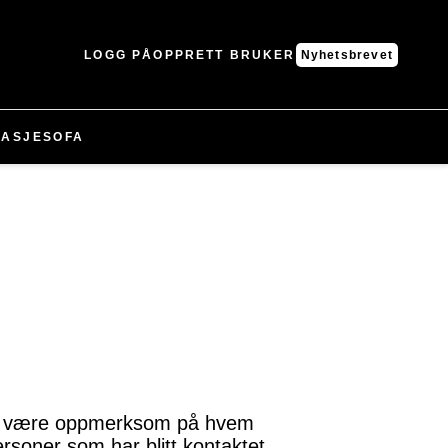
LOGG PÅ
OPPRETT BRUKER
Nyhetsbrevet
ASJE
SOFA
t å være oppmerksom på hvem
rsoner som har blitt kontaktet