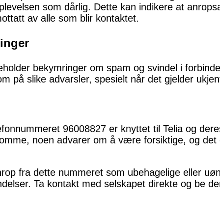
opplevelsen som dårlig. Dette kan indikere at anrop
ottatt av alle som blir kontaktet.
inger
eholder bekymringer om spam og svindel i forbind
m på slike advarsler, spesielt når det gjelder ukj
telefonnummeret 96008827 er knyttet til Telia og der
mme, noen advarer om å være forsiktige, og det e
op fra dette nummeret som ubehagelige eller uønsk
ndelser. Ta kontakt med selskapet direkte og be d