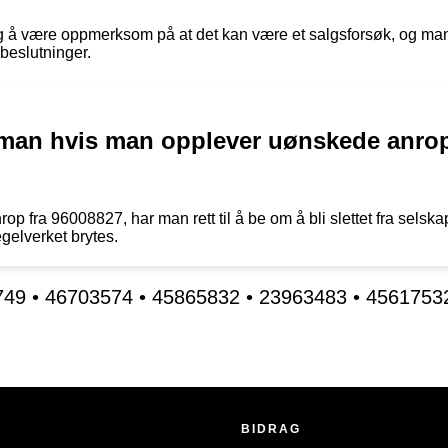
g å være oppmerksom på at det kan være et salgsforsøk, og man 
 beslutninger.
r man hvis man opplever uønskede anro
ra 96008827, har man rett til å be om å bli slettet fra selskapet
gelverket brytes.
749
•
46703574
•
45865832
•
23963483
•
4561753
BIDRAG