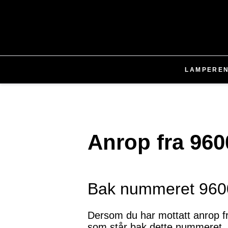
LAMPER
E
Anrop fra 96
Bak nummeret 9600
Dersom du har mottatt anrop 
som står bak dette nummeret. B