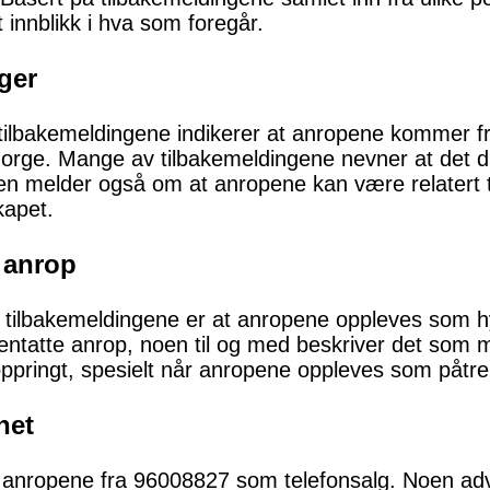
 innblikk i hva som foregår.
ger
 tilbakemeldingene indikerer at anropene kommer fra
orge. Mange av tilbakemeldingene nevner at det d
n melder også om at anropene kan være relatert t
kapet.
 anrop
 i tilbakemeldingene er at anropene oppleves som
entatte anrop, noen til og med beskriver det som 
oppringt, spesielt når anropene oppleves som påtr
het
ter anropene fra 96008827 som telefonsalg. Noen 