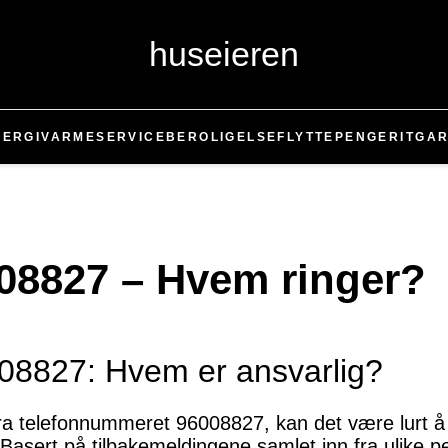
huseieren
NERGI
VARME
SERVICE
BEROLIGELSE
FLYTTE
PENGER
IT
GAR
008827 – Hvem ringer?
8827: Hvem er ansvarlig?
fra telefonnummeret 96008827, kan det være lur
asert på tilbakemeldingene samlet inn fra ulike pe