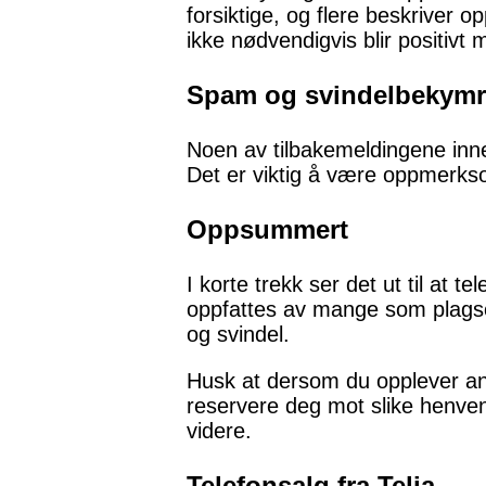
forsiktige, og flere beskriver 
ikke nødvendigvis blir positivt m
Spam og svindelbekymr
Noen av tilbakemeldingene inn
Det er viktig å være oppmerkso
Oppsummert
I korte trekk ser det ut til at 
oppfattes av mange som plagso
og svindel.
Husk at dersom du opplever anr
reservere deg mot slike henve
videre.
Telefonsalg fra Telia