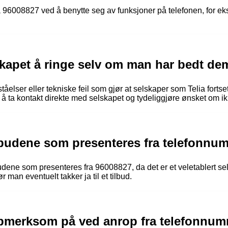
ra 96008827 ved å benytte seg av funksjoner på telefonen, for 
lskapet å ringe selv om man har bedt d
elser eller tekniske feil som gjør at selskaper som Telia fortset
 ta kontakt direkte med selskapet og tydeliggjøre ønsket om ikke
 tilbudene som presenteres fra telefonn
tilbudene som presenteres fra 96008827, da det er et veletablert 
ør man eventuelt takker ja til et tilbud.
pmerksom på ved anrop fra telefonnum