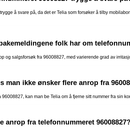
rygge å svare på, da det er Telia som forsøker å tilby mobilabon
ilbakemeldingene folk har om telefonn
p og salgsforsøk fra 96008827, med varierende grad av irritasjo
s man ikke ønsker flere anrop fra 9600
 96008827, kan man be Telia om å fjerne sitt nummer fra sin kont
re anrop fra telefonnummeret 96008827