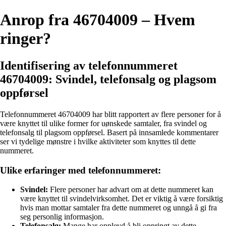
Anrop fra 46704009 – Hvem
ringer?
Identifisering av telefonnummeret
46704009: Svindel, telefonsalg og plagsom
oppførsel
Telefonnummeret 46704009 har blitt rapportert av flere personer for å
være knyttet til ulike former for uønskede samtaler, fra svindel og
telefonsalg til plagsom oppførsel. Basert på innsamlede kommentarer
ser vi tydelige mønstre i hvilke aktiviteter som knyttes til dette
nummeret.
Ulike erfaringer med telefonnummeret:
Svindel:
Flere personer har advart om at dette nummeret kan
være knyttet til svindelvirksomhet. Det er viktig å være forsiktig
hvis man mottar samtaler fra dette nummeret og unngå å gi fra
seg personlig informasjon.
Telefonsalg:
Mange har opplevd å bli oppringt av dette