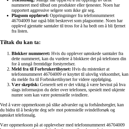
nummeret med tilbud om produkter eller tjenester. Noen har
rapportert aggressive selgere som ikke gir seg.
Plagsom oppførsel:
Oppringninger fra telefonnummeret
46704009 har også blitt beskrevet som plagsomme. Noen har
opplevd gjentatte samtaler til tross for å ha bedt om å bli fjernet
fra listen.
Tiltak du kan ta:
Blokker nummeret:
Hvis du opplever uønskede samtaler fra
dette nummeret, kan du vurdere å blokkere det på telefonen din
for å unngå fremtidige forstyrrelser.
Meld fra til Forbrukertilsynet:
Hvis du mistenker at
telefonnummeret 46704009 er knyttet til ulovlig virksomhet, kan
du melde fra til Forbrukertilsynet for videre oppfølging.
Vær skeptisk:
Generelt sett er det viktig å være bevisst på hva
slags informasjon du deler over telefonen, spesielt med ukjente
numre som kan være potensielle svindlere.
Ved å være oppmerksom på slike advarsler og ta forhåndsregler, kan
du bidra til å beskytte deg selv mot potensielle svindelforsøk og
uønsket telefonsalg.
Vær oppmerksom på at opplevelser med telefonnummeret 46704009