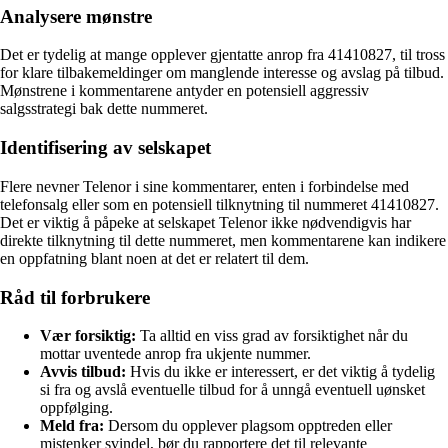
Analysere mønstre
Det er tydelig at mange opplever gjentatte anrop fra 41410827, til tross
for klare tilbakemeldinger om manglende interesse og avslag på tilbud.
Mønstrene i kommentarene antyder en potensiell aggressiv
salgsstrategi bak dette nummeret.
Identifisering av selskapet
Flere nevner Telenor i sine kommentarer, enten i forbindelse med
telefonsalg eller som en potensiell tilknytning til nummeret 41410827.
Det er viktig å påpeke at selskapet Telenor ikke nødvendigvis har
direkte tilknytning til dette nummeret, men kommentarene kan indikere
en oppfatning blant noen at det er relatert til dem.
Råd til forbrukere
Vær forsiktig:
Ta alltid en viss grad av forsiktighet når du
mottar uventede anrop fra ukjente nummer.
Avvis tilbud:
Hvis du ikke er interessert, er det viktig å tydelig
si fra og avslå eventuelle tilbud for å unngå eventuell uønsket
oppfølging.
Meld fra:
Dersom du opplever plagsom opptreden eller
mistenker svindel, bør du rapportere det til relevante