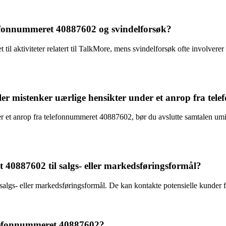
efonnummeret 40887602 og svindelforsøk?
l aktiviteter relatert til TalkMore, mens svindelforsøk ofte involverer tr
ller mistenker uærlige hensikter under et anrop fra t
er et anrop fra telefonnummeret 40887602, bør du avslutte samtalen um
 40887602 til salgs- eller markedsføringsformål?
lgs- eller markedsføringsformål. De kan kontakte potensielle kunder for 
telefonnummeret 40887602?