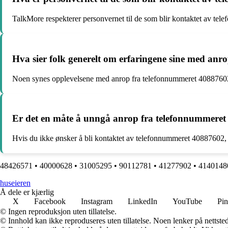
TalkMore respekterer personvernet til de som blir kontaktet av tel
Hva sier folk generelt om erfaringene sine med an
Noen synes opplevelsene med anrop fra telefonnummeret 40887602 er 
Er det en måte å unngå anrop fra telefonnummeret
Hvis du ikke ønsker å bli kontaktet av telefonnummeret 40887602, 
48426571
•
40000628
•
31005295
•
90112781
•
41277902
•
4140148
huseieren
Å dele er kjærlig
X
Facebook
Instagram
LinkedIn
YouTube
Pin
© Ingen reproduksjon uten tillatelse.
© Innhold kan ikke reproduseres uten tillatelse. Noen lenker på nettsted