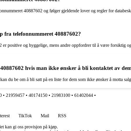
efonnummeret 40887602 og følger gjeldende lover og regler for databesky
rop fra telefonnummeret 40887602?
positive og hyggelige, mens andre oppfordrer til å være forsiktig og væ
 40887602 hvis man ikke ønsker å bli kontaktet av de
kan du be om å bli satt på en liste for dem som ikke ønsker å motta sa
0
•
21959457
•
40174150
•
21983100
•
61402044
•
terest
TikTok
Mail
RSS
et kan gi oss provisjon på kjøp.