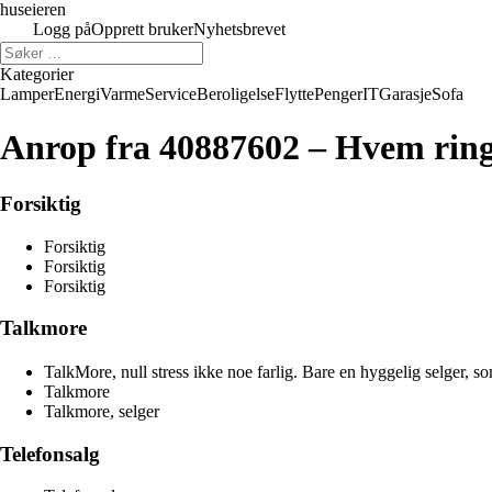
huseieren
Logg på
Opprett bruker
Nyhetsbrevet
Kategorier
Lamper
Energi
Varme
Service
Beroligelse
Flytte
Penger
IT
Garasje
Sofa
Anrop fra 40887602 – Hvem rin
Forsiktig
Forsiktig
Forsiktig
Forsiktig
Talkmore
TalkMore, null stress ikke noe farlig. Bare en hyggelig selger,
Talkmore
Talkmore, selger
Telefonsalg