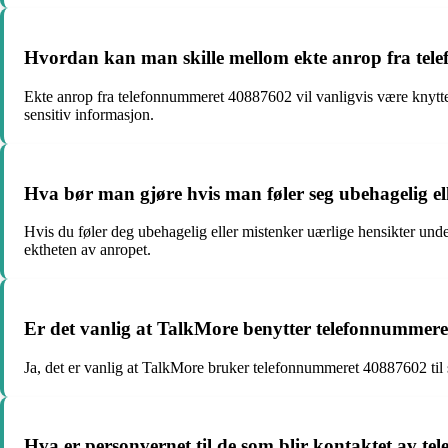
Hvordan kan man skille mellom ekte anrop fra tel
Ekte anrop fra telefonnummeret 40887602 vil vanligvis være knyttet ti
sensitiv informasjon.
Hva bør man gjøre hvis man føler seg ubehagelig e
Hvis du føler deg ubehagelig eller mistenker uærlige hensikter und
ektheten av anropet.
Er det vanlig at TalkMore benytter telefonnummeret
Ja, det er vanlig at TalkMore bruker telefonnummeret 40887602 til sa
Hva er personvernet til de som blir kontaktet av 