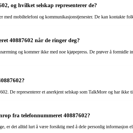
2, og hvilket selskap representerer de?
 med mobiltelefoni og kommunikasjonstjenester. De kan kontakte folk f
eret 40887602 når de ringer deg?
lnærming og kommer ikke med noe kjøpepress. De prøver å formidle info
 40887602?
7602. De representerer et anerkjent selskap som TalkMore og har ikke til
nrop fra telefonnummeret 40887602?
, er det alltid lurt å være forsiktig med å dele personlig informasjon e