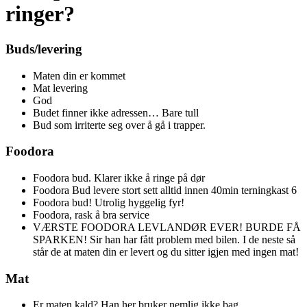
ringer?
Buds/levering
Maten din er kommet
Mat levering
God
Budet finner ikke adressen… Bare tull
Bud som irriterte seg over å gå i trapper.
Foodora
Foodora bud. Klarer ikke å ringe på dør
Foodora Bud levere stort sett alltid innen 40min terningkast 6
Foodora bud! Utrolig hyggelig fyr!
Foodora, rask å bra service
VÆRSTE FOODORA LEVLANDØR EVER! BURDE FÅ
SPARKEN! Sir han har fått problem med bilen. I de neste så
står de at maten din er levert og du sitter igjen med ingen mat!
Mat
Er maten kald? Han her bruker nemlig ikke bag