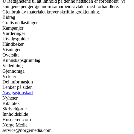
© Rettighetene til alt innhold på denne nettsiden er forbeholdt. Vi
kan tjene penger gjennom samarbeidsavtaler med forhandlere.
Gjenbruk av materialet krever skriftlig godkjenning.
Bidrag
Gratis nedlastinger
Kampanjer
Vurderinger
Utvalgsguider
Håndbøker
Visninger
Oversikt
Kunnskapsgrunnlag
Veiledning
Gjennomgå
Vi leter
Del informasjon
Lenker på siden
Navigasjonskart
Nyheter
Bibliotek
Skrivehjørne
Innholdskilde
Huseieren.com
Norge Media
service@norgemedia.com