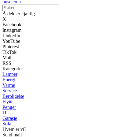
huseieren
Å dele er kjærlig
X
Facebook
Instagram
LinkedIn
YouTube
Pinterest
TikTok
Mail
RSS
Kategorier
Lamper
Energi
Varme
Service
Beroligelse
Flytte
Penger
IT
Garasje
Sofa
Hvem er vi?
Send mail