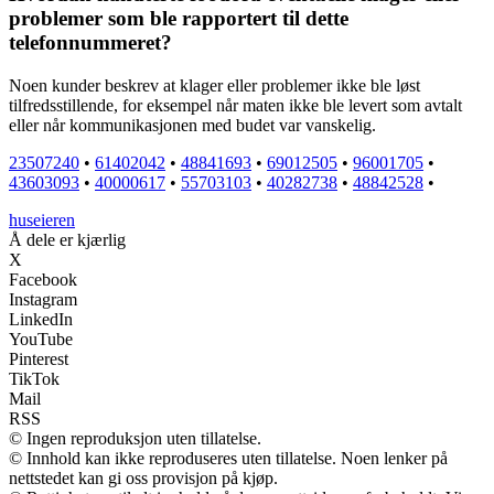
problemer som ble rapportert til dette
telefonnummeret?
Noen kunder beskrev at klager eller problemer ikke ble løst
tilfredsstillende, for eksempel når maten ikke ble levert som avtalt
eller når kommunikasjonen med budet var vanskelig.
23507240
•
61402042
•
48841693
•
69012505
•
96001705
•
43603093
•
40000617
•
55703103
•
40282738
•
48842528
•
huseieren
Å dele er kjærlig
X
Facebook
Instagram
LinkedIn
YouTube
Pinterest
TikTok
Mail
RSS
© Ingen reproduksjon uten tillatelse.
© Innhold kan ikke reproduseres uten tillatelse. Noen lenker på
nettstedet kan gi oss provisjon på kjøp.