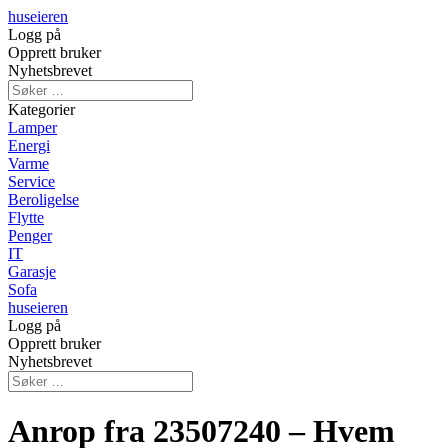
huseieren
Logg på
Opprett bruker
Nyhetsbrevet
Kategorier
Lamper
Energi
Varme
Service
Beroligelse
Flytte
Penger
IT
Garasje
Sofa
huseieren
Logg på
Opprett bruker
Nyhetsbrevet
Anrop fra 23507240 – Hvem