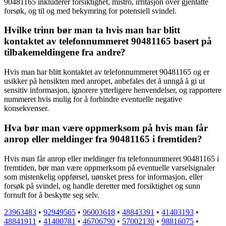
90481165 inkluderer forsiktighet, mistro, irritasjon over gjentatte
forsøk, og til og med bekymring for potensiell svindel.
Hvilke trinn bør man ta hvis man har blitt
kontaktet av telefonnummeret 90481165 basert på
tilbakemeldingene fra andre?
Hvis man har blitt kontaktet av telefonnummeret 90481165 og er
usikker på hensikten med anropet, anbefales det å unngå å gi ut
sensitiv informasjon, ignorere ytterligere henvendelser, og rapportere
nummeret hvis mulig for å forhindre eventuelle negative
konsekvenser.
Hva bør man være oppmerksom på hvis man får
anrop eller meldinger fra 90481165 i fremtiden?
Hvis man får anrop eller meldinger fra telefonnummeret 90481165 i
fremtiden, bør man være oppmerksom på eventuelle varselsignaler
som mistenkelig oppførsel, uønsket press for informasjon, eller
forsøk på svindel, og handle deretter med forsiktighet og sunn
fornuft for å beskytte seg selv.
23963483
•
92949565
•
96003618
•
48843391
•
41403193
•
48841911
•
41400781
•
46706790
•
57002130
•
98816075
•