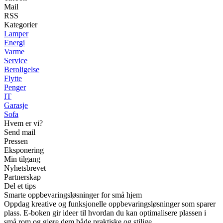
Mail
RSS
Kategorier
Lamper
Energi
Varme
Service
Beroligelse
Flytte
Penger
IT
Garasje
Sofa
Hvem er vi?
Send mail
Pressen
Eksponering
Min tilgang
Nyhetsbrevet
Partnerskap
Del et tips
Smarte oppbevaringsløsninger for små hjem
Oppdag kreative og funksjonelle oppbevaringsløsninger som sparer
plass. E-boken gir ideer til hvordan du kan optimalisere plassen i
små rom og gjøre dem både praktiske og stilige.