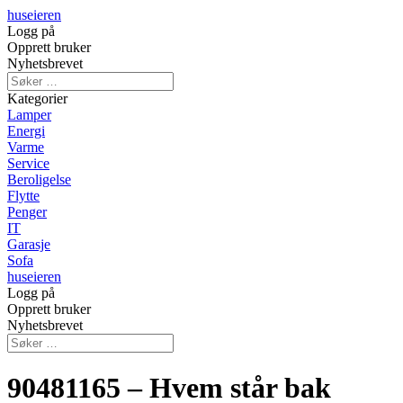
huseieren
Logg på
Opprett bruker
Nyhetsbrevet
Kategorier
Lamper
Energi
Varme
Service
Beroligelse
Flytte
Penger
IT
Garasje
Sofa
huseieren
Logg på
Opprett bruker
Nyhetsbrevet
90481165 – Hvem står bak