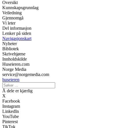
Oversikt
Kunnskapsgrunnlag
Veiledning
Gjennomgå
Vi leter
Del informasjon
Lenker på siden
Navigasjonskart
Nyheter
Bibliotek
Skrivehjørne
Innholdskilde
Huseieren.com
Norge Media
service@norgemedia.com
huseieren
Å dele er kjærlig
X
Facebook
Instagram
LinkedIn
YouTube
Pinterest
TikTok