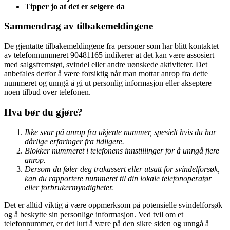
Tipper jo at det er selgere da
Sammendrag av tilbakemeldingene
De gjentatte tilbakemeldingene fra personer som har blitt kontaktet
av telefonnummeret 90481165 indikerer at det kan være assosiert
med salgsfremstøt, svindel eller andre uønskede aktiviteter. Det
anbefales derfor å være forsiktig når man mottar anrop fra dette
nummeret og unngå å gi ut personlig informasjon eller akseptere
noen tilbud over telefonen.
Hva bør du gjøre?
Ikke svar på anrop fra ukjente nummer, spesielt hvis du har
dårlige erfaringer fra tidligere.
Blokker nummeret i telefonens innstillinger for å unngå flere
anrop.
Dersom du føler deg trakassert eller utsatt for svindelforsøk,
kan du rapportere nummeret til din lokale telefonoperatør
eller forbrukermyndigheter.
Det er alltid viktig å være oppmerksom på potensielle svindelforsøk
og å beskytte sin personlige informasjon. Ved tvil om et
telefonnummer, er det lurt å være på den sikre siden og unngå å