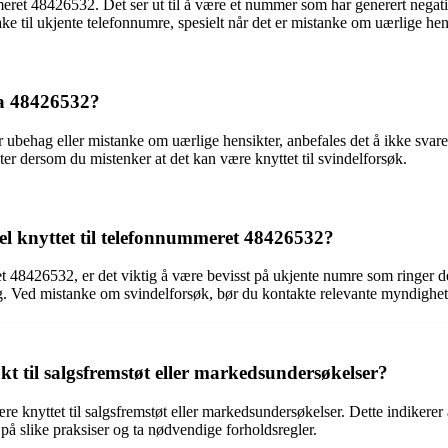
ummeret 48426532. Det ser ut til å være et nummer som har generert neg
bake til ukjente telefonnumre, spesielt når det er mistanke om uærlige hen
ra 48426532?
ubehag eller mistanke om uærlige hensikter, anbefales det å ikke svare
eter dersom du mistenker at det kan være knyttet til svindelforsøk.
el knyttet til telefonnummeret 48426532?
et 48426532, er det viktig å være bevisst på ukjente numre som ringer d
ng. Ved mistanke om svindelforsøk, bør du kontakte relevante myndighet
t til salgsfremstøt eller markedsundersøkelser?
 knyttet til salgsfremstøt eller markedsundersøkelser. Dette indikerer 
å slike praksiser og ta nødvendige forholdsregler.