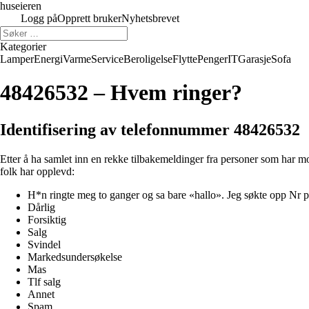
huseieren
Logg på
Opprett bruker
Nyhetsbrevet
Kategorier
Lamper
Energi
Varme
Service
Beroligelse
Flytte
Penger
IT
Garasje
Sofa
48426532 – Hvem ringer?
Identifisering av telefonnummer 48426532
Etter å ha samlet inn en rekke tilbakemeldinger fra personer som har m
folk har opplevd:
H*n ringte meg to ganger og sa bare «hallo». Jeg søkte opp N
Dårlig
Forsiktig
Salg
Svindel
Markedsundersøkelse
Mas
Tlf salg
Annet
Spam