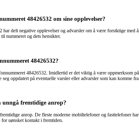
fonnummeret 48426532 om sine opplevelser?
2 har delt negative opplevelser og advarsler om å være forsiktige me
t til nummeret og dets hensikter.
lefonnummeret 48426532?
 telefonnummeret 48426532. Imidlertid er det viktig å være oppmerksom på
 seg oppdatert på eventuelle varsler eller advarsler som kan komme fra
 unngå fremtidige anrop?
fremtidige anrop. De fleste moderne mobiltelefoner og fasttelefoner ha
 for uønsket kontakt i fremtiden.