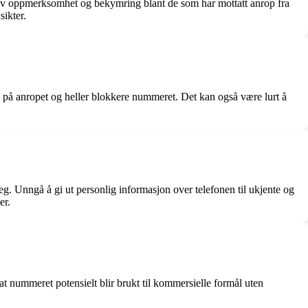
ativ oppmerksomhet og bekymring blant de som har mottatt anrop fra
sikter.
 på anropet og heller blokkere nummeret. Det kan også være lurt å
eg. Unngå å gi ut personlig informasjon over telefonen til ukjente og
er.
at nummeret potensielt blir brukt til kommersielle formål uten