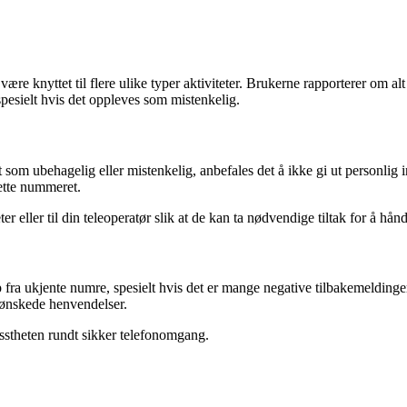
være knyttet til flere ulike typer aktiviteter. Brukerne rapporterer om al
spesielt hvis det oppleves som mistenkelig.
som ubehagelig eller mistenkelig, anbefales det å ikke gi ut personlig
ette nummeret.
er eller til din teleoperatør slik at de kan ta nødvendige tiltak for å hå
fra ukjente numre, spesielt hvis det er mange negative tilbakemeldinger 
uønskede henvendelser.
isstheten rundt sikker telefonomgang.