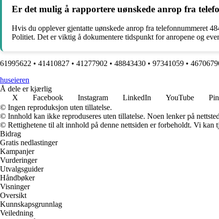
Er det mulig å rapportere uønskede anrop fra tel
Hvis du opplever gjentatte uønskede anrop fra telefonnummeret 4842
Politiet. Det er viktig å dokumentere tidspunkt for anropene og eventu
61995622
•
41410827
•
41277902
•
48843430
•
97341059
•
4670679
huseieren
Å dele er kjærlig
X
Facebook
Instagram
LinkedIn
YouTube
Pin
© Ingen reproduksjon uten tillatelse.
© Innhold kan ikke reproduseres uten tillatelse. Noen lenker på nettsted
© Rettighetene til alt innhold på denne nettsiden er forbeholdt. Vi ka
Bidrag
Gratis nedlastinger
Kampanjer
Vurderinger
Utvalgsguider
Håndbøker
Visninger
Oversikt
Kunnskapsgrunnlag
Veiledning