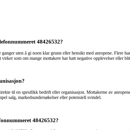
telefonnummeret 48426532?
e ganger uten å gi noen klar grunn eller hensikt med anropene. Flere har
et virker som om mange mottakere har hatt negative opplevelser eller bl
ganisasjon?
ekte til en spesifikk bedrift eller organisasjon. Mottakerne av anropen
mpel salg, markedsundersøkelser eller potensiell svindel.
telefonnummeret 48426532?