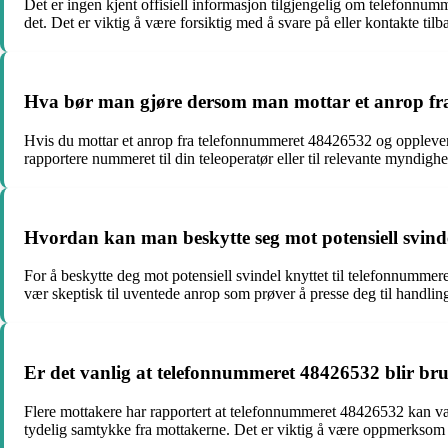
Det er ingen kjent offisiell informasjon tilgjengelig om telefonn
det. Det er viktig å være forsiktig med å svare på eller kontakte til
Hva bør man gjøre dersom man mottar et anrop f
Hvis du mottar et anrop fra telefonnummeret 48426532 og opplever 
rapportere nummeret til din teleoperatør eller til relevante myndigh
Hvordan kan man beskytte seg mot potensiell svind
For å beskytte deg mot potensiell svindel knyttet til telefonnummer
vær skeptisk til uventede anrop som prøver å presse deg til handli
Er det vanlig at telefonnummeret 48426532 blir bruk
Flere mottakere har rapportert at telefonnummeret 48426532 kan være
tydelig samtykke fra mottakerne. Det er viktig å være oppmerksom p