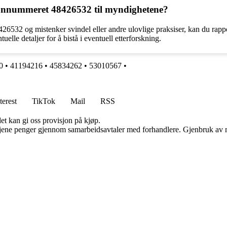
efonnummeret 48426532 til myndighetene?
6532 og mistenker svindel eller andre ulovlige praksiser, kan du rappor
elle detaljer for å bistå i eventuell etterforskning.
0
•
41194216
•
45834262
•
53010567
•
terest
TikTok
Mail
RSS
et kan gi oss provisjon på kjøp.
n tjene penger gjennom samarbeidsavtaler med forhandlere. Gjenbruk av m