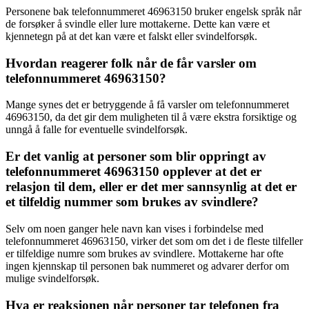
Personene bak telefonnummeret 46963150 bruker engelsk språk når
de forsøker å svindle eller lure mottakerne. Dette kan være et
kjennetegn på at det kan være et falskt eller svindelforsøk.
Hvordan reagerer folk når de får varsler om
telefonnummeret 46963150?
Mange synes det er betryggende å få varsler om telefonnummeret
46963150, da det gir dem muligheten til å være ekstra forsiktige og
unngå å falle for eventuelle svindelforsøk.
Er det vanlig at personer som blir oppringt av
telefonnummeret 46963150 opplever at det er
relasjon til dem, eller er det mer sannsynlig at det er
et tilfeldig nummer som brukes av svindlere?
Selv om noen ganger hele navn kan vises i forbindelse med
telefonnummeret 46963150, virker det som om det i de fleste tilfeller
er tilfeldige numre som brukes av svindlere. Mottakerne har ofte
ingen kjennskap til personen bak nummeret og advarer derfor om
mulige svindelforsøk.
Hva er reaksjonen når personer tar telefonen fra