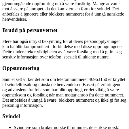
gjennomgående oppfordring om å være forsiktig. Mange advarer
mot å svare på anropet, da det kan være en form for svindel. Det
anbefales å ignorere eller blokkere nummeret for å unngå uønskede
henvendelser.
Brudd på personvernet
Flere har også uttrykt bekymring for at deres personopplysninger
kan ha blitt kompromittert i forbindelse med disse oppringningene.
Dette understreker viktigheten av å være forsiktig med å gi fra seg
sensitiv informasjon over telefon, spesielt til ukjente numre.
Oppsummering
Samlet sett virker det som om telefonnummeret 46963150 er knyttet
til svindelforsøk og uønskede henvendelser. Basert på erfaringene
og advarslene fra folk som har blitt oppringt, er det viktig å være
oppmerksom og forsiktig når man mottar anrop fra dette nummeret.
Det anbefales å unngå å svare, blokkere nummeret og ikke gi fra seg
personlig informasjon.
Svindel
Svindlere som bruker norske tlf nummer, de er ikke norsk!