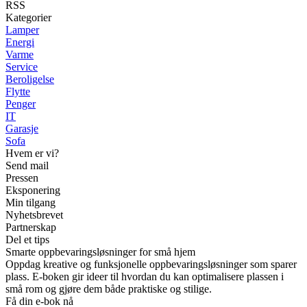
RSS
Kategorier
Lamper
Energi
Varme
Service
Beroligelse
Flytte
Penger
IT
Garasje
Sofa
Hvem er vi?
Send mail
Pressen
Eksponering
Min tilgang
Nyhetsbrevet
Partnerskap
Del et tips
Smarte oppbevaringsløsninger for små hjem
Oppdag kreative og funksjonelle oppbevaringsløsninger som sparer
plass. E-boken gir ideer til hvordan du kan optimalisere plassen i
små rom og gjøre dem både praktiske og stilige.
Få din e-bok nå