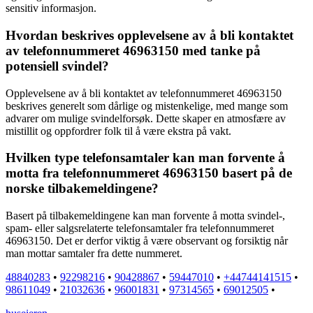
sensitiv informasjon.
Hvordan beskrives opplevelsene av å bli kontaktet
av telefonnummeret 46963150 med tanke på
potensiell svindel?
Opplevelsene av å bli kontaktet av telefonnummeret 46963150
beskrives generelt som dårlige og mistenkelige, med mange som
advarer om mulige svindelforsøk. Dette skaper en atmosfære av
mistillit og oppfordrer folk til å være ekstra på vakt.
Hvilken type telefonsamtaler kan man forvente å
motta fra telefonnummeret 46963150 basert på de
norske tilbakemeldingene?
Basert på tilbakemeldingene kan man forvente å motta svindel-,
spam- eller salgsrelaterte telefonsamtaler fra telefonnummeret
46963150. Det er derfor viktig å være observant og forsiktig når
man mottar samtaler fra dette nummeret.
48840283
•
92298216
•
90428867
•
59447010
•
+44744141515
•
98611049
•
21032636
•
96001831
•
97314565
•
69012505
•