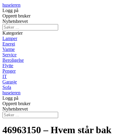
huseieren
Logg på
Opprett bruker
Nyhetsbrevet
Kategorier
Lamper
Energi
Varme
Service
Beroligelse
Flytte
Penger
IT
Garasje
Sofa
huseieren
Logg på
Opprett bruker
Nyhetsbrevet
46963150 – Hvem står bak