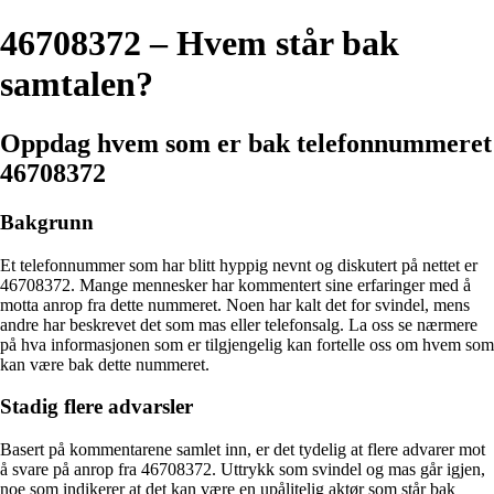
46708372 – Hvem står bak
samtalen?
Oppdag hvem som er bak telefonnummeret
46708372
Bakgrunn
Et telefonnummer som har blitt hyppig nevnt og diskutert på nettet er
46708372. Mange mennesker har kommentert sine erfaringer med å
motta anrop fra dette nummeret. Noen har kalt det for svindel, mens
andre har beskrevet det som mas eller telefonsalg. La oss se nærmere
på hva informasjonen som er tilgjengelig kan fortelle oss om hvem som
kan være bak dette nummeret.
Stadig flere advarsler
Basert på kommentarene samlet inn, er det tydelig at flere advarer mot
å svare på anrop fra 46708372. Uttrykk som svindel og mas går igjen,
noe som indikerer at det kan være en upålitelig aktør som står bak