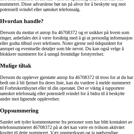
nummeret. Disse advarslene bør tas på alvor for å beskytte seg mot
potensiell svindel eller uønsket telefonsalg.
Hvordan handle?
Dersom du mottar et anrop fra 46708372 og er usikker på hvem som
ringer, anbefales det å være forsiktig med å gi ut personlig informasjon
eller godta tilbud over telefonen. Noter gjerne ned tidspunktet for
anropet og eventuelle detaljer som ble nevnt. Du kan også velge å
blokkere nummeret for å unngå fremtidige forstyrrelser.
Mulige tiltak
Dersom du opplever gjentatte anrop fra 46708372 til tross for at du har
bedt om å bli fjernet fra deres liste, kan du vurdere å melde nummeret
til Forbrukertilsynet eller til din operatør. Det er viktig å rapportere
uønsket telefonsalg eller potensiell svindel for å bidra til å beskytte
andre mot lignende opplevelser.
Oppsummering
Samlet sett tyder kommentarene fra personer som har blitt kontaktet av
telefonnummeret 46708372 på at det kan være en tvilsom aktivitet
knyttet til dette nummeret. Vær oppmerksom og ta nødvendige