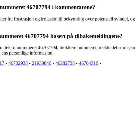
fonnummeret 46707794 i kommentarene?
ra frustrasjon og irritasjon til bekymring over potensiell svindel, og 
nnummeret 46707794 basert på tilbakemeldingene?
e fra telefonnummeret 46707794, blokkere nummeret, melde det som spam
og ens personlige informasjon.
17
•
46702938
•
21930846
•
40282738
•
46704310
•