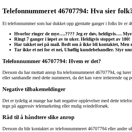
Telefonnummeret 46707794: Hva sier folk
Et telefonnummer som har dukket opp gjentatte ganger i folks liv er 
Hvorfor ringer de mye….???? Jeg er døv, heldigvis…. Mye 
Ringt 7 ganger i løpet av to uker. Heldigvis stoppet av 180!
Har takket nei på mail. Bedt om å ikke bli kontaktet, Men ri
Tar ikke et nei for et nei, Uhøflig kundebehandler. Styr un
Telefonnummer 46707794: Hvem er det?
Dersom du har mottatt anrop fra telefonnummeret 46707794, og lurer p
eller samhandle med dette nummeret, da det kan være irriterende og po
Negative tilbakemeldinger
Det er tydelig at mange har hatt negative opplevelser med dette telefon
tegn på aggressiv telemarketing eller mulig svindelforsøk.
Råd til å håndtere slike anrop
Dersom du blir kontaktet av telefonnummeret 46707794 eller andre ukje