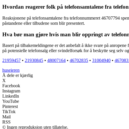
Hvordan reagerer folk på telefonsamtalene fra tele
Reaksjonene på telefonsamtalene fra telefonnummeret 46707794 spenner f
påstandene eller tilbudene som blir presentert.
Hva bør man gjøre hvis man blir oppringt av telefo
Basert på tilbakemeldingene er det anbefalt å ikke svare på anropen
på potensielle telefonsalg eller svindelforsøk for å beskytte seg selv 
21959457
•
21930845
•
48007164
•
46702835
•
31004940
•
467083
huseieren
Å dele er kjærlig
X
Facebook
Instagram
LinkedIn
YouTube
Pinterest
TikTok
Mail
RSS
© Ingen reproduksjon uten tillatelse.