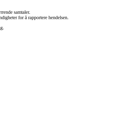
rrende samtaler.
yndigheter for å rapportere hendelsen.
gg.