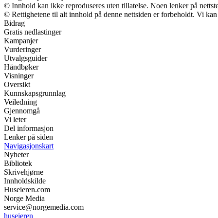
© Innhold kan ikke reproduseres uten tillatelse. Noen lenker på nettst
© Rettighetene til alt innhold på denne nettsiden er forbeholdt. Vi k
Bidrag
Gratis nedlastinger
Kampanjer
Vurderinger
Utvalgsguider
Håndbøker
Visninger
Oversikt
Kunnskapsgrunnlag
Veiledning
Gjennomgå
Vi leter
Del informasjon
Lenker på siden
Navigasjonskart
Nyheter
Bibliotek
Skrivehjørne
Innholdskilde
Huseieren.com
Norge Media
service@norgemedia.com
huseieren