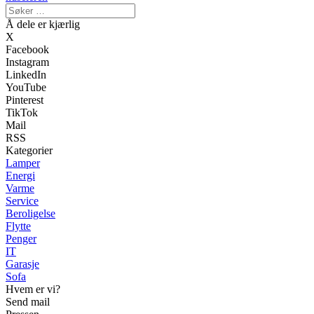
Å dele er kjærlig
X
Facebook
Instagram
LinkedIn
YouTube
Pinterest
TikTok
Mail
RSS
Kategorier
Lamper
Energi
Varme
Service
Beroligelse
Flytte
Penger
IT
Garasje
Sofa
Hvem er vi?
Send mail