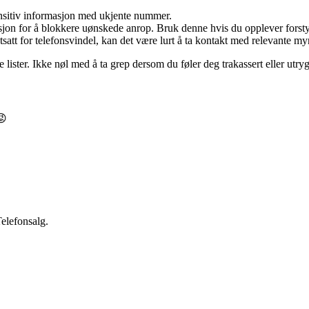
sitiv informasjon med ukjente nummer.
ksjon for å blokkere uønskede anrop. Bruk denne hvis du opplever forsty
tsatt for telefonsvindel, kan det være lurt å ta kontakt med relevante m
ke lister. Ikke nøl med å ta grep dersom du føler deg trakassert eller utry
😡
Telefonsalg.