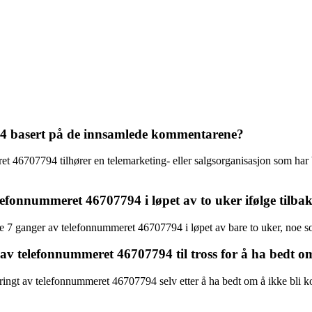
94 basert på de innsamlede kommentarene?
 46707794 tilhører en telemarketing- eller salgsorganisasjon som har b
lefonnummeret 46707794 i løpet av to uker ifølge tilb
ele 7 ganger av telefonnummeret 46707794 i løpet av bare to uker, noe
 av telefonnummeret 46707794 til tross for å ha bedt o
oppringt av telefonnummeret 46707794 selv etter å ha bedt om å ikke bli