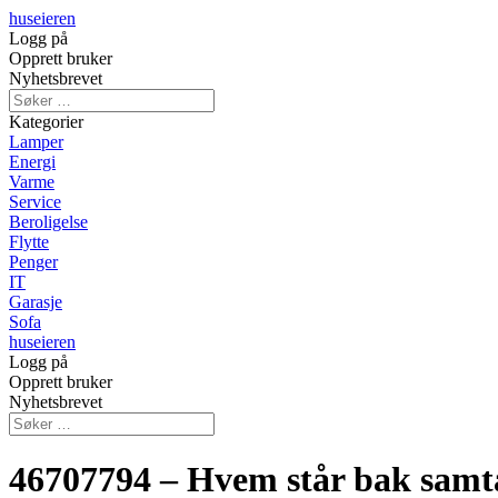
huseieren
Logg på
Opprett bruker
Nyhetsbrevet
Kategorier
Lamper
Energi
Varme
Service
Beroligelse
Flytte
Penger
IT
Garasje
Sofa
huseieren
Logg på
Opprett bruker
Nyhetsbrevet
46707794 – Hvem står bak samt