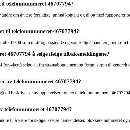
r med telefonnummeret 46707794?
ndre om å være forsiktige, unngå kontakt og til og med rapporterer om po
et til telefonnummeret 46707794?
t 46707794 som uhøflig, pågående og vanskelig å håndtere, noe som bidr
eret 46707794 å selge ifølge tilbakemeldingene?
4 forsøker å selge alt fra strømabonnement og forum strøm til generelt
elser av telefonnummeret 46707794?
gjen i beskrivelser av opplevelser knyttet til telefonnummeret 46707794
t av telefonnummeret 46707794?
dre til å være forsiktige, avvise henvendelser, blokkere nummeret og u