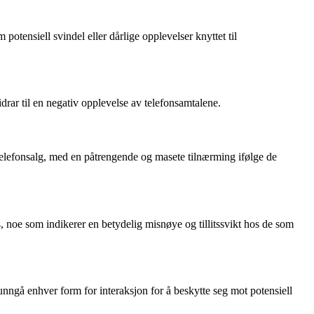
tensiell svindel eller dårlige opplevelser knyttet til
ar til en negativ opplevelse av telefonsamtalene.
 telefonsalg, med en påtrengende og masete tilnærming ifølge de
, noe som indikerer en betydelig misnøye og tillitssvikt hos de som
nngå enhver form for interaksjon for å beskytte seg mot potensiell