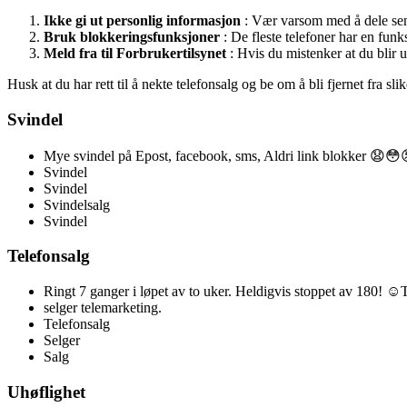
Ikke gi ut personlig informasjon
: Vær varsom med å dele sen
Bruk blokkeringsfunksjoner
: De fleste telefoner har en fun
Meld fra til Forbrukertilsynet
: Hvis du mistenker at du blir u
Husk at du har rett til å nekte telefonsalg og be om å bli fjernet fra sli
Svindel
Mye svindel på Epost, facebook, sms, Aldri link blokker 😧😳
Svindel
Svindel
Svindelsalg
Svindel
Telefonsalg
Ringt 7 ganger i løpet av to uker. Heldigvis stoppet av 180! ☺️
selger telemarketing.
Telefonsalg
Selger
Salg
Uhøflighet