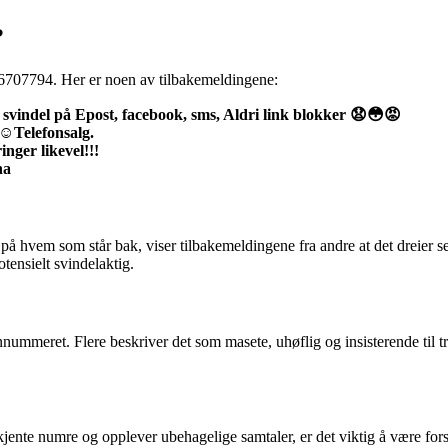
?
46707794. Her er noen av tilbakemeldingene:
svindel på Epost, facebook, sms, Aldri link blokker 😧😳😡
 ☺️Telefonsalg.
nger likevel!!!
na
å hvem som står bak, viser tilbakemeldingene fra andre at det dreier se
tensielt svindelaktig.
nummeret. Flere beskriver det som masete, uhøflig og insisterende til tr
nte numre og opplever ubehagelige samtaler, er det viktig å være forsi