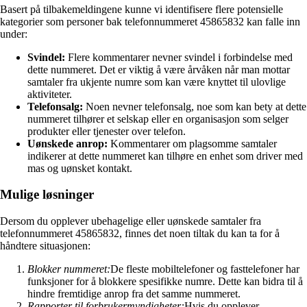
Basert på tilbakemeldingene kunne vi identifisere flere potensielle
kategorier som personer bak telefonnummeret 45865832 kan falle inn
under:
Svindel:
Flere kommentarer nevner svindel i forbindelse med
dette nummeret. Det er viktig å være årvåken når man mottar
samtaler fra ukjente numre som kan være knyttet til ulovlige
aktiviteter.
Telefonsalg:
Noen nevner telefonsalg, noe som kan bety at dette
nummeret tilhører et selskap eller en organisasjon som selger
produkter eller tjenester over telefon.
Uønskede anrop:
Kommentarer om plagsomme samtaler
indikerer at dette nummeret kan tilhøre en enhet som driver med
mas og uønsket kontakt.
Mulige løsninger
Dersom du opplever ubehagelige eller uønskede samtaler fra
telefonnummeret 45865832, finnes det noen tiltak du kan ta for å
håndtere situasjonen:
Blokker nummeret:
De fleste mobiltelefoner og fasttelefoner har
funksjoner for å blokkere spesifikke numre. Dette kan bidra til å
hindre fremtidige anrop fra det samme nummeret.
Rapporter til forbrukermyndigheter:
Hvis du opplever