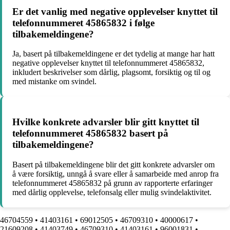
Er det vanlig med negative opplevelser knyttet til
telefonnummeret 45865832 i følge
tilbakemeldingene?
Ja, basert på tilbakemeldingene er det tydelig at mange har hatt
negative opplevelser knyttet til telefonnummeret 45865832,
inkludert beskrivelser som dårlig, plagsomt, forsiktig og til og
med mistanke om svindel.
Hvilke konkrete advarsler blir gitt knyttet til
telefonnummeret 45865832 basert på
tilbakemeldingene?
Basert på tilbakemeldingene blir det gitt konkrete advarsler om
å være forsiktig, unngå å svare eller å samarbeide med anrop fra
telefonnummeret 45865832 på grunn av rapporterte erfaringer
med dårlig opplevelse, telefonsalg eller mulig svindelaktivitet.
46704559
•
41403161
•
69012505
•
46709310
•
40000617
•
21609208
•
41403749
•
46709310
•
41403161
•
96001831
•