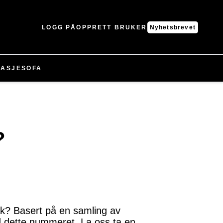
LOGG PÅ
OPPRETT BRUKER
Nyhetsbrevet
ASJE
SOFA
?
k? Basert på en samling av
d dette nummeret. La oss ta en