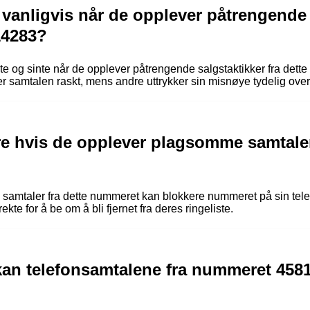
 vanligvis når de opplever påtrengende 
14283?
terte og sinte når de opplever påtrengende salgstaktikker fra det
er samtalen raskt, mens andre uttrykker sin misnøye tydelig over
re hvis de opplever plagsomme samtale
mtaler fra dette nummeret kan blokkere nummeret på sin telef
kte for å be om å bli fjernet fra deres ringeliste.
kan telefonsamtalene fra nummeret 4581