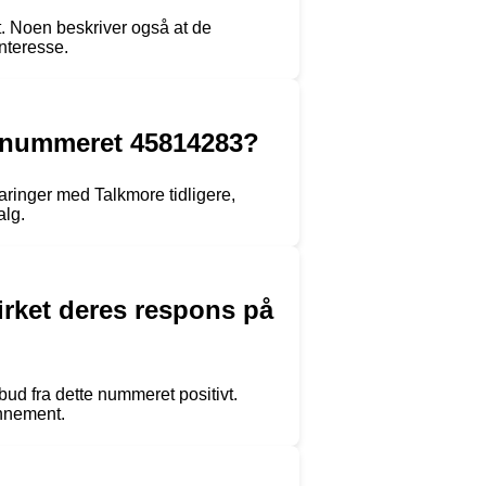
t. Noen beskriver også at de
nteresse.
fonnummeret 45814283?
faringer med Talkmore tidligere,
alg.
irket deres respons på
lbud fra dette nummeret positivt.
onnement.