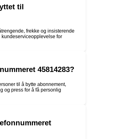
tet til
trengende, frekke og insisterende
ig kundeserviceopplevelse for
fonnummeret 45814283?
rsoner til å bytte abonnement,
g og press for å få personlig
elefonnummeret