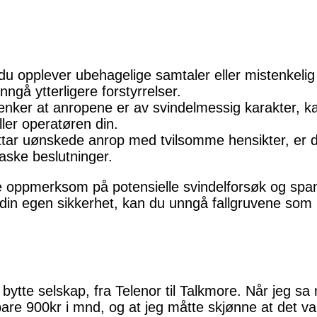
du opplever ubehagelige samtaler eller mistenkelig 
ngå ytterligere forstyrrelser.
ker at anropene er av svindelmessig karakter, ka
ller operatøren din.
ar uønskede anrop med tvilsomme hensikter, er de
raske beslutninger.
re oppmerksom på potensielle svindelforsøk og spa
din egen sikkerhet, kan du unngå fallgruvene som 
å bytte selskap, fra Telenor til Talkmore. Når jeg 
are 900kr i mnd, og at jeg måtte skjønne at det var