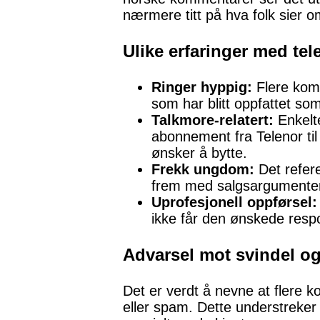
nærmere titt på hva folk sier 
Ulike erfaringer med te
Ringer hyppig:
Flere komm
som har blitt oppfattet so
Talkmore-relatert:
Enkelte
abonnement fra Telenor til
ønsker å bytte.
Frekk ungdom:
Det refere
frem med salgsargumenten
Uprofesjonell oppførsel:
ikke får den ønskede resp
Advarsel mot svindel o
Det er verdt å nevne at flere 
eller spam. Dette understreker 