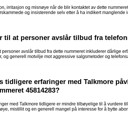
on, irritasjon og misnøye når de blir kontaktet av dette nummere
rskammede og insisterende selv etter å ha indikert manglende i
 til at personer avslår tilbud fra tele
 personer avslår tilbud fra dette nummeret inkluderer dårlige er
, og generell motvilje mot aggressive salgsmetoder og telefons
 tidligere erfaringer med Talkmore påv
nummeret 45814283?
ger med Talkmore tidligere er mindre tilbøyelige til å vurdere ti
nøye, mistillit og en generell mangel på interesse for å bytte ab