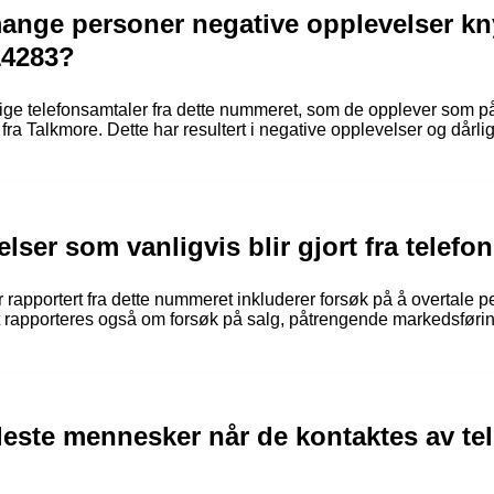
ange personer negative opplevelser knyt
14283?
ige telefonsamtaler fra dette nummeret, som de opplever som på
fra Talkmore. Dette har resultert i negative opplevelser og dårl
lser som vanligvis blir gjort fra tele
apportert fra dette nummeret inkluderer forsøk på å overtale pe
Det rapporteres også om forsøk på salg, påtrengende markedsførin
fleste mennesker når de kontaktes av t