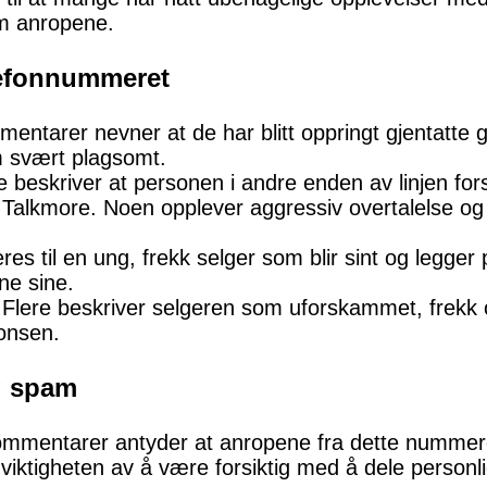
om anropene.
lefonnummeret
entarer nevner at de har blitt oppringt gjentatte 
m svært plagsomt.
 beskriver at personen i andre enden av linjen fors
 Talkmore. Noen opplever aggressiv overtalelse og
res til en ung, frekk selger som blir sint og legg
e sine.
Flere beskriver selgeren som uforskammet, frekk o
onsen.
g spam
kommentarer antyder at anropene fra dette nummeret
viktigheten av å være forsiktig med å dele personli