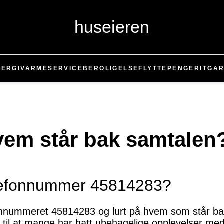
huseieren
NERGI
VARME
SERVICE
BEROLIGELSE
FLYTTE
PENGER
IT
GAR
vem står bak samtalen
elefonnummer 45814283?
fonnummeret 45814283 og lurt på hvem som står ba
 til at mange har hatt ubehagelige opplevelser me