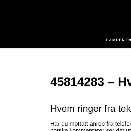
LAMPER
E
45814283 – H
Hvem ringer fra t
Har du mottatt anrop fra tele
norske kommentarer ser det ut